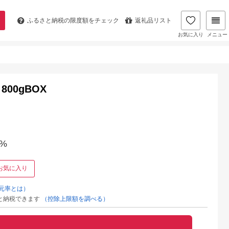
ふるさと納税の
限度額をチェック
返礼品リスト
お気に入り
メニュー
00gBOX
%
お気に入り
元率とは）
と納税できます
（控除上限額を調べる）