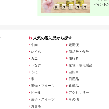
ポイント
す
人気の返礼品から探す
牛肉
定期便
いくら
商品券・金券
カニ
旅行券
うなぎ
家電・電化製品
うに
自転車
米
日用品
果物・フルーツ
化粧品
ビール
アクセサリー
菓子・スイーツ
その他
おせち