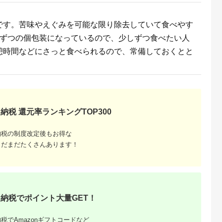
NAのふるさと
出典：楽天ふるさと納
出典：楽天ふるさと納
出典：ANAのふるさ
です。苦味やえぐみを可能な限り除去していて食べやす
納税
税
税
納
雲市
京都 府京都市
香川県 坂出市
新潟県 南魚沼市
個ずつの個包装になっているので、少しずつ食べたい人
からの贈り物
【ふるさと納税】【辻
【ふるさと納税】〈定
【令和8年産新米予
を超えた超ト
為商店】銀だら西京漬
期便3回〉創業100
約】精米5kg 南魚沼
憩時間などにさっと食べられるので、常備しておくとと
【トマト と
けセット 8切 ［ 京都
年！老舗の八百屋がチ
産にじのきらめき・
5.0
5.0
5.0
5.0
 やさい 新鮮
鮮魚専門店 西京漬け
ョイスした厳選やさい
家直送_AG【銘柄米
4,000
22,000
36,000
16,000
贈答 出雲 出
セット 銀鱈 人気 おす
と旬の果物の詰め合わ
ブランド米 精米 にじ
円
寄付金額:
円
寄付金額:
円
寄付金額:
円
すめ 人気】
すめ グルメ 海鮮 お取
せ | 香川県 坂出市 香
のきらめき 魚沼産 新
り寄せ 通販 送料無料
川 四国 楽天ふるさと
潟米 産地直送 お米 
ふるさと納税 ］
納税 返礼品 支援 お取
こめ コメ ご飯 ごは
り寄せグルメ 取り寄
ん】【令和8年10月
せ グルメ 食品 フルー
旬から1ヶ月以内に順
ツ 果物 くだもの 野菜
次発送予定】
納税 還元率ランキングTOP300
定期便 やさい 詰め合
わせ セット
納税の制度改定後もお得な
まだまだたくさんあります！
納税でポイント大量GET！
税でAmazonギフトコードなど