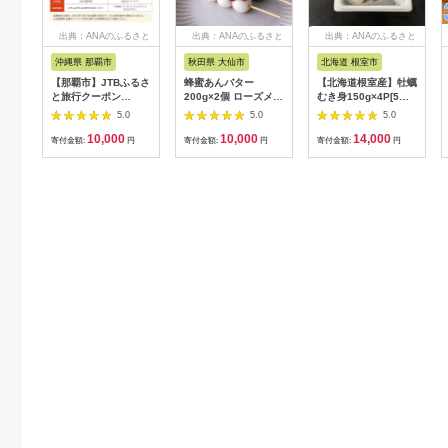
出典：ANAのふるさと
出典：ANAのふるさと
出典：ANAのふるさと
納税
納税
納税
沖縄県 那覇市
秋田県 大仙市
北海道 根室市
【那覇市】JTBふるさ
蜂蜜あんバター
【北海道根室産】牡蠣
と旅行クーポン
200g×2個 ローズメイ
むき身150g×4P[5月
（3,000円分）有効期
[あんバター はちみ
下旬以降発送] A-
5.0
5.0
5.0
間3年（Eメール発
つ 発酵バター あん
54007
10,000
10,000
14,000
行）｜旅行 トラベル
こ 水あめ不使用 秋
寄付金額:
円
寄付金額:
円
寄付金額:
円
予約 国内旅行 JTB 宿
田県 大仙市]
泊 観光 体験 旅行券
宿泊券 旅行予約 ホテ
ル 旅館 チケット 子供
子連れ カップル 家族
人気 おすすめ 旅行ク
ーポン 店頭 オンライ
ン ネット予約 電話 有
効期間3年