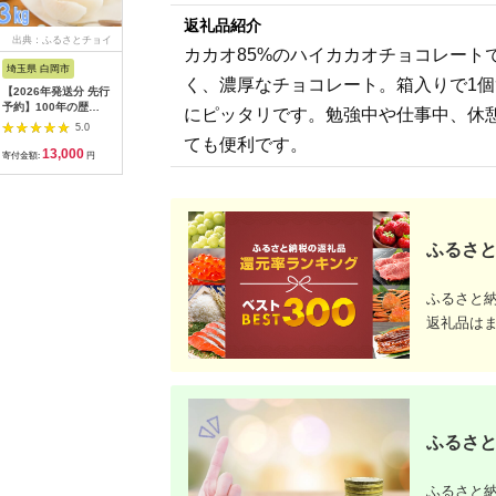
返礼品紹介
出典：ふるさとチョイ
出典：ANAのふるさと
出典：ANAのふるさと
出典：A
カカオ85%のハイカカオチョコレート
ス
納税
納税
埼玉県 白岡市
北海道 津別町
愛知県 碧南市
島根県 出
く、濃厚なチョコレート。箱入りで1
【2026年発送分 先行
㈱山上木工 トレイL
【先行受付】2027年1
出雲の國
予約】100年の歴
（１枚板） | 無垢材
月～6月毎月発送 ま
～トマト
にピッタリです。勉強中や仕事中、休
史！！ アライファー
天然木 ナラ シンプル
るでトマトの宝石箱！
マト2kg
5.0
5.0
5.0
ムの「朝もぎ梨」幸
パン キッチン 美しい
ジュエリートマトの定
まと 野菜
ても便利です。
13,000
40,000
40,000
2
水・豊水・あきづき
おしゃれ オシャレ 手
期便 約700g×6回コ
産地直送 
寄付金額:
円
寄付金額:
円
寄付金額:
円
寄付金額:
約3kg 【11246-
作り ハンドメイド 北
ース H004-210
雲市 おす
0352】
海道 津別町 送料無料
ふるさと
ふるさと
返礼品は
ふるさと
ふるさと納