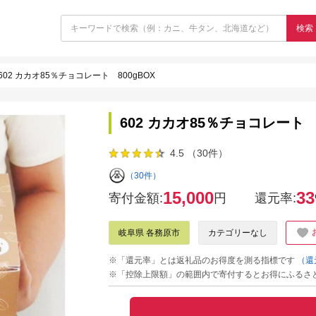
検索
602 カカオ85％チョコレート 800gBOX
602 カカオ85％チョコレート 8
4.5 （30件）
（30件）
15,000
33
寄付金額:
円
還元率:
岐阜県 各務原市
カテゴリーなし
※「還元率」とは返礼品のお得度を測る指標です
（還
※「控除上限額」の範囲内で寄付するとお得にふるさ