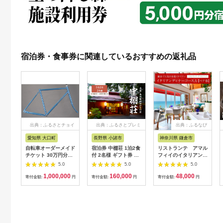
宿泊券・食事券に関連しているおすすめの返礼品
出典：ふるさとチョイ
出典：ふるさとプレミ
出典：ふるなび
ス
アム
愛知県 大口町
長野県 小諸市
神奈川県 鎌倉市
自転車オーダーメイド
宿泊券 中棚荘 1泊2食
リストランテ アマル
チケット 30万円分
付 2名様 ギフト券 チ
フィイのイタリアンデ
【1360365】
ケット 券 宿泊 旅行
ィナーコースA ペア
5.0
5.0
5.0
温泉 食事
券
1,000,000
160,000
48,000
寄付金額:
円
寄付金額:
円
寄付金額:
円