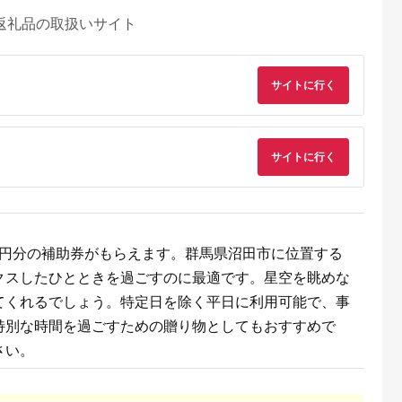
返礼品の取扱いサイト
サイトに行く
サイトに行く
るさとチョイ
出典：ふるさとチョイ
出典：ふるさとプレミ
出典：ふるさとチョ
ス
ス
アム
城市
群馬県 長野原町
秋田県 にかほ市
静岡県 島田市
00円分の補助券がもらえます。群馬県沼田市に位置する
付】ゴルフク
北軽井沢・八ッ場ダム
全日 さんねむ温泉 ペ
[№5695-0585]島田
クスしたひとときを過ごすのに最適です。星空を眺めな
補助券
周辺ほか町内各所で利
ア宿泊券[2名:1泊朝食
総合スポーツセンタ
_GI-
用可能な長野原町ふる
付・スタンダードツイ
利用回数券12枚綴り
5.0
5.0
5.0
5.0
てくれるでしょう。特定日を除く平日に利用可能で、事
都城市) ゴルフ
さと感謝券（3,000円
ン] 旅行券 チケット
（プールorトレーニ
,000,000
10,000
51,000
14,000
ブ ダンロ
分）
グ室)
円
寄付金額:
円
寄付金額:
円
寄付金額:
円
特別な時間を過ごすための贈り物としてもおすすめで
シオ スリク
ーブランド
さい。
購入補助券
ドライバー
ェイウッド
ド ウエッ