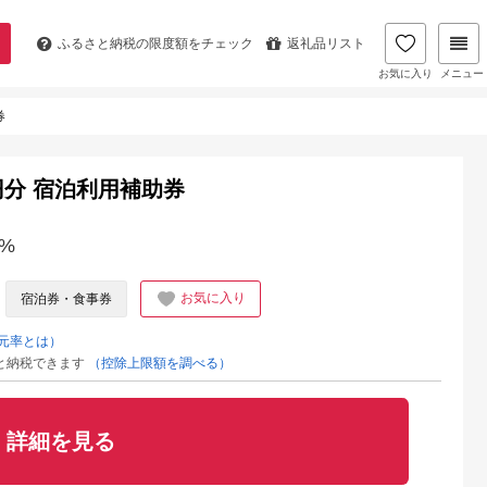
ふるさと納税の
限度額をチェック
返礼品リスト
お気に入り
メニュー
券
0円分 宿泊利用補助券
%
お気に入り
宿泊券・食事券
元率とは）
と納税できます
（控除上限額を調べる）
詳細を見る