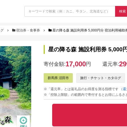
検索
ログ
宿泊券・食事券
星の降る森 施設利用券 5,000円分 宿泊利用補助
星の降る森 施設利用券 5,00
17,000
29
寄付金額:
円
還元率:
群馬県 沼田市
旅行・チケット・カタログ
※「還元率」とは返礼品のお得度を測る指標です
（還
※「控除上限額」の範囲内で寄付するとお得にふるさ