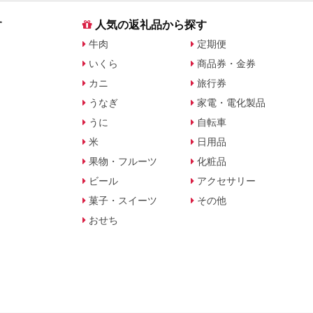
す
人気の返礼品から探す
牛肉
定期便
いくら
商品券・金券
カニ
旅行券
うなぎ
家電・電化製品
うに
自転車
米
日用品
果物・フルーツ
化粧品
ビール
アクセサリー
菓子・スイーツ
その他
おせち