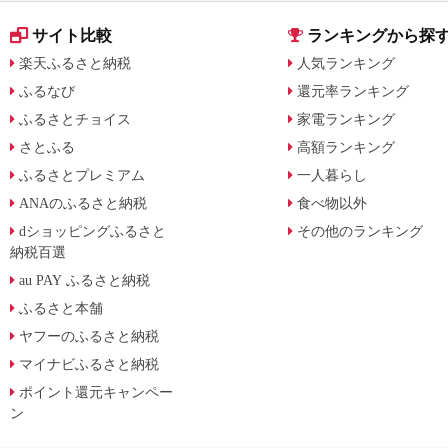
サイト比較
ランキングから探
楽天ふるさと納税
人気ランキング
ふるなび
還元率ランキング
ふるさとチョイス
家電ランキング
さとふる
高額ランキング
ふるさとプレミアム
一人暮らし
ANAのふるさと納税
食べ物以外
dショッピングふるさと
その他のランキング
納税百選
au PAY ふるさと納税
ふるさと本舗
ヤフーのふるさと納税
マイナビふるさと納税
ポイント還元キャンペー
ン