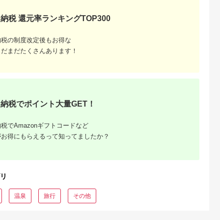
デル
納税 還元率ランキングTOP300
納税の制度改定後もお得な
まだまだたくさんあります！
納税でポイント大量GET！
税でAmazonギフトコードなど
がお得にもらえるって知ってましたか？
リ
温泉
旅行
その他