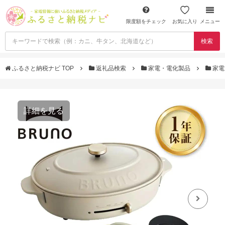
限度額をチェック
お気に入り
メニュー
検索
ふるさと納税ナビ TOP
返礼品検索
家電・電化製品
家電
詳細を見る