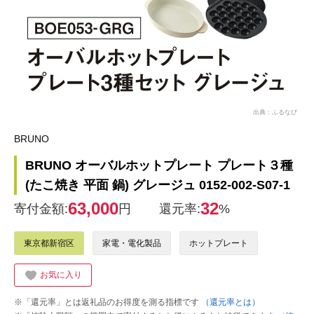
出典：ふるなび
BRUNO
BRUNO オーバルホットプレート プレート３種
(たこ焼き 平面 鍋) グレージュ 0152-002-S07-1
63,000
32
寄付金額:
円
還元率:
%
東京都新宿区
家電・電化製品
ホットプレート
お気に入り
※「還元率」とは返礼品のお得度を測る指標です
（還元率とは）