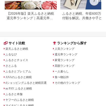
【2026年版】楽天ふるさと納税
ふるさと納税、年収600万の
還元率ランキング｜高還元率返
付額を解説。共働きや子ども
礼品をジャンル別に比較
いる場合も
サイト比較
ランキングから探す
楽天ふるさと納税
人気ランキング
ふるなび
還元率ランキング
ふるさとチョイス
家電ランキング
さとふる
高額ランキング
ふるさとプレミアム
一人暮らし
ANAのふるさと納税
食べ物以外
dショッピングふるさと納税百選
その他のランキング
au PAY ふるさと納税
ふるさと本舗
ヤフーのふるさと納税
マイナビふるさと納税