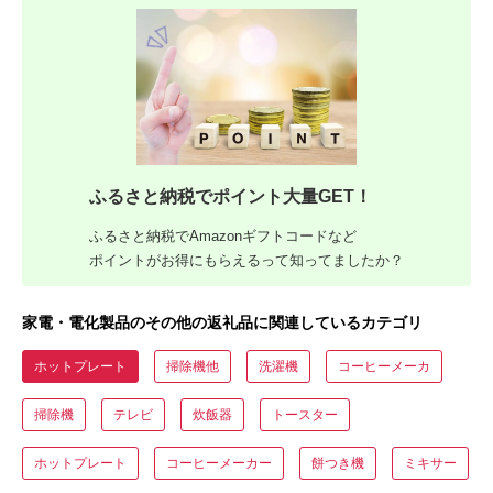
ふるさと納税でポイント大量GET！
ふるさと納税でAmazonギフトコードなど
ポイントがお得にもらえるって知ってましたか？
家電・電化製品のその他の返礼品に関連しているカテゴリ
ホットプレート
掃除機他
洗濯機
コーヒーメーカ
掃除機
テレビ
炊飯器
トースター
ホットプレート
コーヒーメーカー
餅つき機
ミキサー