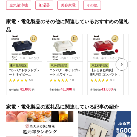
空気清浄機
加湿器
美容家電
その他
家電・電化製品のその他に関連しているおすすめの返礼
品
出典：ふるなび
出典：ふるなび
出典：楽天ふるさと納
税
東京都新宿区
東京都新宿区
東京都新宿区
新潟
コンパクトホットプレ
コンパクトホットプレ
【ふるさと納税】
レギ
ート ネイビー
ート ホワイト
BRUNO コンパクトホ
レー
BRUNO【※配送時期
BRUNO 0152-001-
ットプレート プレー
RM-
5.0
5.0
5.0
をご確認ください※】
S07-2
ト2種(たこ焼き 平面)
0152-001-S07-3
【選べるカラー レッ
41,000
41,000
41,000
寄付金額:
円
寄付金額:
円
寄付金額:
円
寄付
ド / ホワイト / ネイビ
ー】【※配送時期をご
確認ください※】
_0152-001-S07 ホッ
家電・電化製品の返礼品に関連している記事の紹介
トプレート ブルーノ
家電 食卓 料理 料理
プレゼント 贈り物 ギ
フト 東京