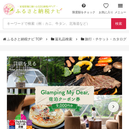
限度額をチェック
お気に入り
メニュー
検索
ふるさと納税ナビ TOP
返礼品検索
旅行・チケット・カタログ
詳細を見る