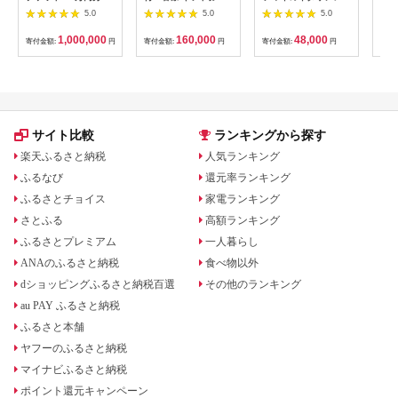
【1360365】
ケット 券 宿泊 旅行
ィナーコースA ペア
池】
5.0
5.0
5.0
温泉 食事
券
鳥コ
064
1,000,000
160,000
48,000
寄付金額:
円
寄付金額:
円
寄付金額:
円
寄付
サイト比較
ランキングから探す
楽天ふるさと納税
人気ランキング
ふるなび
還元率ランキング
ふるさとチョイス
家電ランキング
さとふる
高額ランキング
ふるさとプレミアム
一人暮らし
ANAのふるさと納税
食べ物以外
dショッピングふるさと納税百選
その他のランキング
au PAY ふるさと納税
ふるさと本舗
ヤフーのふるさと納税
マイナビふるさと納税
ポイント還元キャンペーン