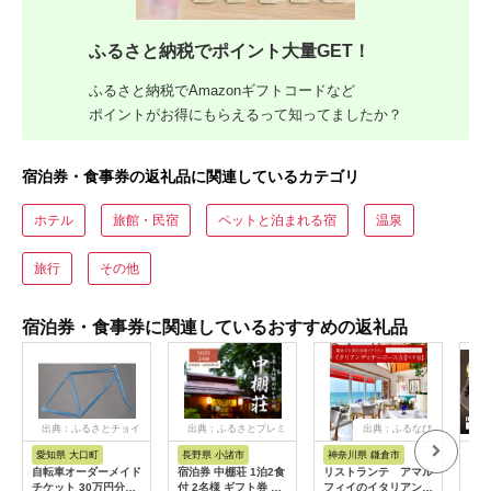
ふるさと納税でポイント大量GET！
ふるさと納税でAmazonギフトコードなど
ポイントがお得にもらえるって知ってましたか？
宿泊券・食事券の返礼品に関連しているカテゴリ
ホテル
旅館・民宿
ペットと泊まれる宿
温泉
旅行
その他
宿泊券・食事券に関連しているおすすめの返礼品
出典：ふるさとチョイ
出典：ふるさとプレミ
出典：ふるなび
ス
アム
愛知県 大口町
長野県 小諸市
神奈川県 鎌倉市
京
自転車オーダーメイド
宿泊券 中棚荘 1泊2食
リストランテ アマル
専門
チケット 30万円分
付 2名様 ギフト券 チ
フィイのイタリアンデ
菜と