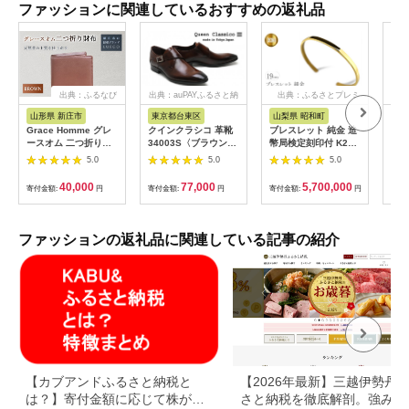
ファッションに関連しているおすすめの返礼品
出典：ふるなび
出典：auPAYふるさと納
出典：ふるさとプレミ
出典
税
アム
山形県 新庄市
東京都台東区
山梨県 昭和町
和
Grace Homme グレ
クインクラシコ 革靴
ブレスレット 純金 造
ちょ
ースオム 二つ折り財
34003S〈ブラウン〉
幣局検定刻印付 K24
ォッ
布/ブラウン 入学祝い
(サイズ：26.0cm)
鍛造技法 幅4㎜ 腕周
ッグ
5.0
5.0
5.0
卒業祝い 就職祝い 退
り19㎝ 管理番号
職祝い 贈り物 贈答 ギ
210204105s
40,000
77,000
5,700,000
寄付金額:
円
寄付金額:
円
寄付金額:
円
寄付
フト 人気 誕生日 プレ
SWAA081
ゼント 母の日 父の日
山形県 新庄市 F3S-
0620
ファッションの返礼品に関連している記事の紹介
【カブアンドふるさと納税と
【2026年最新】三越伊勢丹
は？】寄付金額に応じて株がも
さと納税を徹底解剖。強みと