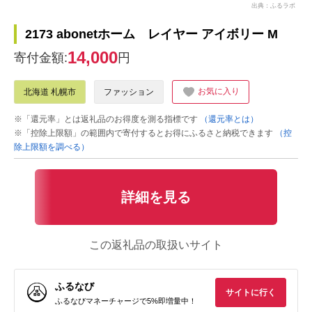
出典：ふるラボ
2173 abonetホーム レイヤー アイボリー M
14,000
寄付金額:
円
お気に入り
北海道 札幌市
ファッション
※「還元率」とは返礼品のお得度を測る指標です
（還元率とは）
※「控除上限額」の範囲内で寄付するとお得にふるさと納税できます
（控
除上限額を調べる）
詳細を見る
この返礼品の取扱いサイト
ふるなび
サイトに行く
ふるなびマネーチャージで5%即増量中！