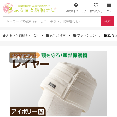
限度額をチェック
お気に入り
メニュー
検索
ふるさと納税ナビ TOP
返礼品検索
ファッション
2173
詳細を見る