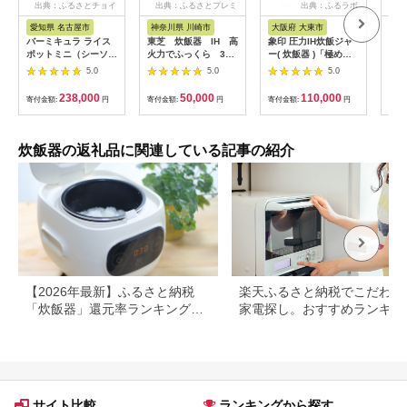
出典：ふるさとチョイ
出典：ふるさとプレミ
出典：ふるラボ
出
ス
アム
愛知県 名古屋市
神奈川県 川崎市
大阪府 大東市
埼
バーミキュラ ライス
東芝 炊飯器 IH 高
象印 圧力IH炊飯ジャ
【ふ
ポットミニ（シーソル
火力でふっくら 3
ー( 炊飯器 )「極め炊
IH
トホワイト）【スマー
合 RC-5XW(K)
き」NPRU05-WA(3合
炭 
5.0
5.0
5.0
トパッケージ】
141305_KV49
炊き)ホワイト
イプ
＜
238,000
50,000
110,000
寄付金額:
円
寄付金額:
円
寄付金額:
円
寄付
【1
菱電
一人
玉県
炊飯器の返礼品に関連している記事の紹介
【2026年最新】ふるさと納税
楽天ふるさと納税でこだわり
「炊飯器」還元率ランキング！
家電探し。おすすめランキン
パナソニック、タイガー、象印
まとめ
など人気機種も
サイト比較
ランキングから探す