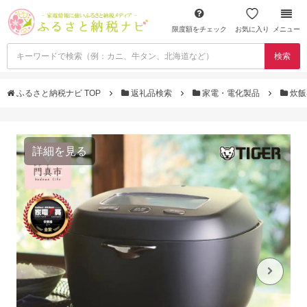
限度額をチェック
お気に入り
メニュー
検索
ふるさと納税ナビ TOP
返礼品検索
家電・電化製品
炊飯
詳細を見る