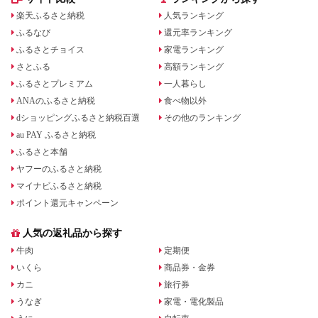
楽天ふるさと納税
人気ランキング
ふるなび
還元率ランキング
ふるさとチョイス
家電ランキング
さとふる
高額ランキング
ふるさとプレミアム
一人暮らし
ANAのふるさと納税
食べ物以外
dショッピングふるさと納税百選
その他のランキング
au PAY ふるさと納税
ふるさと本舗
ヤフーのふるさと納税
マイナビふるさと納税
ポイント還元キャンペーン
人気の返礼品から探す
牛肉
定期便
いくら
商品券・金券
カニ
旅行券
うなぎ
家電・電化製品