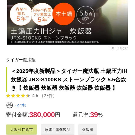
出典：ふるなび
タイガー魔法瓶
＜2025年度新製品＞タイガー魔法瓶 土鍋圧力IH
炊飯器 JRX-S100KS ストーンブラック 5.5合炊
き【 炊飯器 炊飯器 炊飯器 炊飯器 炊飯器 】
4.5 （27件）
（27件）
380,000
39
寄付金額:
円
還元率:
%
大阪府 門真市
家電・電化製品
炊飯器