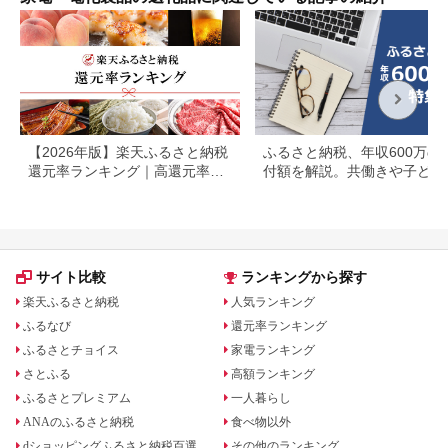
【2026年版】楽天ふるさと納税
ふるさと納税、年収600万の
還元率ランキング｜高還元率返
付額を解説。共働きや子ども
礼品をジャンル別に比較
いる場合も
サイト比較
ランキングから探す
楽天ふるさと納税
人気ランキング
ふるなび
還元率ランキング
ふるさとチョイス
家電ランキング
さとふる
高額ランキング
ふるさとプレミアム
一人暮らし
ANAのふるさと納税
食べ物以外
dショッピングふるさと納税百選
その他のランキング