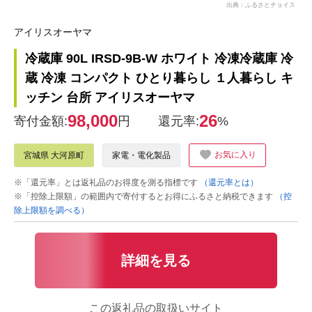
出典：ふるさとチョイス
アイリスオーヤマ
冷蔵庫 90L IRSD-9B-W ホワイト 冷凍冷蔵庫 冷
蔵 冷凍 コンパクト ひとり暮らし １人暮らし キ
ッチン 台所 アイリスオーヤマ
98,000
26
寄付金額:
円
還元率:
%
お気に入り
宮城県 大河原町
家電・電化製品
※「還元率」とは返礼品のお得度を測る指標です
（還元率とは）
※「控除上限額」の範囲内で寄付するとお得にふるさと納税できます
（控
除上限額を調べる）
詳細を見る
この返礼品の取扱いサイト