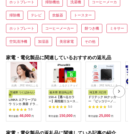
ホットプレート
掃除機他
洗濯機
コーヒーメーカ
掃除機
テレビ
炊飯器
トースター
ホットプレート
コーヒーメーカー
餅つき機
ミキサー
空気清浄機
加湿器
美容家電
その他
家電・電化製品に関連しているおすすめの返礼品
出典：JRE MALLふる
出典：ふるさとチョイ
出典：JRE MALLふる
さと納税
ス
さと納税
茨城県 つくばみらい
栃木県 那須烏山市
埼玉県 川口市
広
市
150-4【選べるカラ
ドリテック IHクッカ
工具
LINKA エアリーブロ
ー】高性能リユース
ー 「ピッコリーノ」
だこ
ウ リンカ 美容 ドライ
スマホ Apple
ブラック DI-
200
5.0
5.0
ヤー ヘアケア 髪 エス
5.0
iPhoneSE 3 128GB
217BK【1642626】
具
テ ギフト ラッピング
SIMロック解除済 本
46,000
150,000
25,000
贈呈品 プレゼント 母
寄付金額:
円
寄付金額:
円
寄付金額:
円
寄付
体のみ ｜ 中古 再生品
の日 母の日準備 母の
本体 端末
日ギフト [EV08-NT]
家電・電化製品の返礼品に関連している記事の紹介