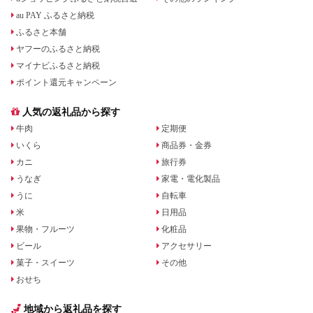
au PAY ふるさと納税
ふるさと本舗
ヤフーのふるさと納税
マイナビふるさと納税
ポイント還元キャンペーン
人気の返礼品から探す
牛肉
定期便
いくら
商品券・金券
カニ
旅行券
うなぎ
家電・電化製品
うに
自転車
米
日用品
果物・フルーツ
化粧品
ビール
アクセサリー
菓子・スイーツ
その他
おせち
地域から返礼品を探す