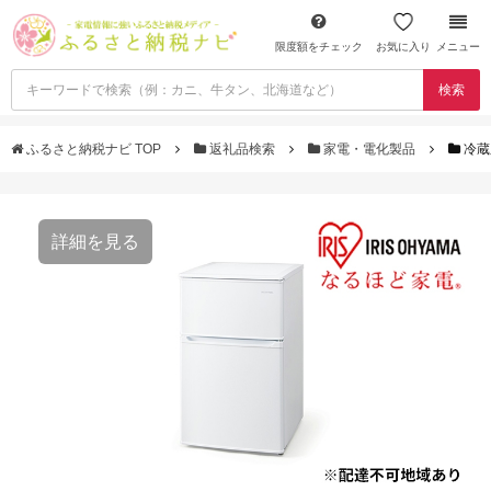
限度額をチェック
お気に入り
メニュー
検索
ふるさと納税ナビ TOP
返礼品検索
家電・電化製品
冷蔵
詳細を見る