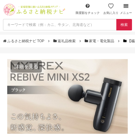
限度額をチェック
お気に入り
メニュー
検索
ふるさと納税ナビ TOP
返礼品検索
家電・電化製品
【福
詳細を見る