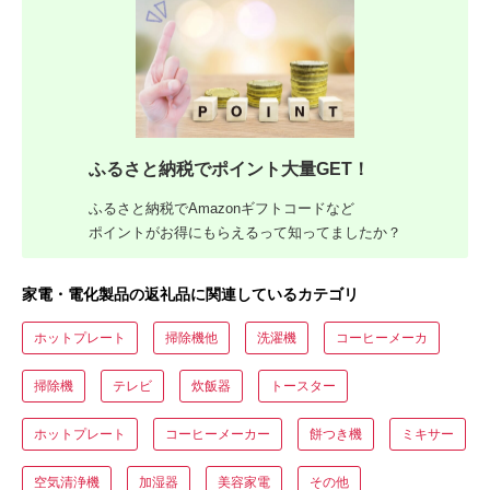
ふるさと納税でポイント大量GET！
ふるさと納税でAmazonギフトコードなど
ポイントがお得にもらえるって知ってましたか？
家電・電化製品の返礼品に関連しているカテゴリ
ホットプレート
掃除機他
洗濯機
コーヒーメーカ
掃除機
テレビ
炊飯器
トースター
ホットプレート
コーヒーメーカー
餅つき機
ミキサー
空気清浄機
加湿器
美容家電
その他