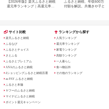
【2026年版】楽天ふるさと納税
ふるさと納税、年収600万の
還元率ランキング｜高還元率返
付額を解説。共働きや子ども
礼品をジャンル別に比較
いる場合も
サイト比較
ランキングから探す
楽天ふるさと納税
人気ランキング
ふるなび
還元率ランキング
ふるさとチョイス
家電ランキング
さとふる
高額ランキング
ふるさとプレミアム
一人暮らし
ANAのふるさと納税
食べ物以外
dショッピングふるさと納税百選
その他のランキング
au PAY ふるさと納税
ふるさと本舗
ヤフーのふるさと納税
マイナビふるさと納税
ポイント還元キャンペーン