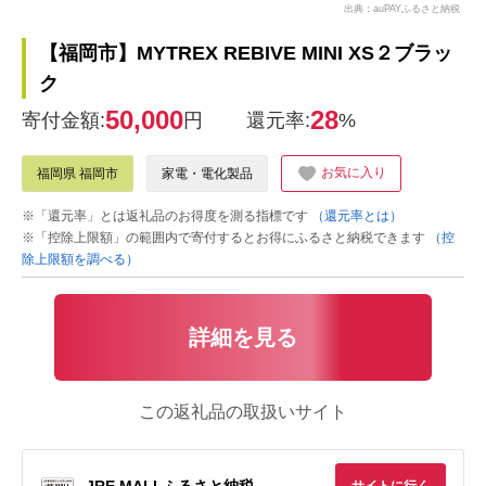
出典：auPAYふるさと納税
【福岡市】MYTREX REBIVE MINI XS２ブラッ
ク
50,000
28
寄付金額:
円
還元率:
%
お気に入り
福岡県 福岡市
家電・電化製品
※「還元率」とは返礼品のお得度を測る指標です
（還元率とは）
※「控除上限額」の範囲内で寄付するとお得にふるさと納税できます
（控
除上限額を調べる）
詳細を見る
この返礼品の取扱いサイト
JRE MALLふるさと納税