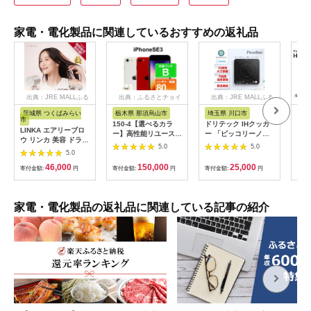
家電・電化製品に関連しているおすすめの返礼品
出典：JRE MALLふる
出典：ふるさとチョイ
出典：JRE MALLふる
さと納税
ス
さと納税
茨城県 つくばみらい
栃木県 那須烏山市
埼玉県 川口市
静
市
150-4【選べるカラ
ドリテック IHクッカ
ピア
LINKA エアリーブロ
ー】高性能リユース
ー 「ピッコリーノ」
オー
ウ リンカ 美容 ドライ
スマホ Apple
ブラック DI-
ピア
5.0
5.0
ヤー ヘアケア 髪 エス
5.0
iPhoneSE 3 128GB
217BK【1642626】
テ ギフト ラッピング
SIMロック解除済 本
46,000
150,000
25,000
贈呈品 プレゼント 母
寄付金額:
円
寄付金額:
円
寄付金額:
円
寄付
体のみ ｜ 中古 再生品
の日 母の日準備 母の
本体 端末
日ギフト [EV08-NT]
家電・電化製品の返礼品に関連している記事の紹介