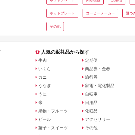
ホットプレート
コーヒーメーカー
餅つ
その他
す
人気の返礼品から探す
牛肉
定期便
いくら
商品券・金券
カニ
旅行券
うなぎ
家電・電化製品
うに
自転車
米
日用品
果物・フルーツ
化粧品
ビール
アクセサリー
菓子・スイーツ
その他