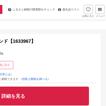
ふるさと納税の
限度額をチェック
返礼品リスト
お気に入り
メニュー
ド【1633967】
%
気に入り
元率とは）
と納税できます
（控除上限額を調べる）
詳細を見る