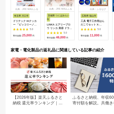
出典：JRE MALLふる
出典：JRE MALLふる
出典：ふるなび
さと納税
さと納税
茨城県 つくばみらい
埼玉県 川口市
広島県 福山市
市
ドリテック IHクッカ
工具 電子工作用はん
ー 「ピッコリーノ」
LINKA エアリーブロ
だこてセット X-
ブラック DI-
ウ リンカ 美容 ドライ
2000E[BAEG004]工
5.0
5.0
217BK【1642626】
ヤー ヘアケア 髪 エス
具
5.0
25,000
11,000
テ ギフト ラッピング
寄付金額:
円
寄付金額:
円
46,000
寄付金額:
円
贈呈品 プレゼント 母
の日 母の日準備 母の
日ギフト [EV08-NT]
家電・電化製品の返礼品に関連している記事の紹介
【2026年版】楽天ふるさと
ふるさと納税、年収60
納税 還元率ランキング｜高
寄付額を解説。共働き
還元率返礼品をジャンル別
どもがいる場合も