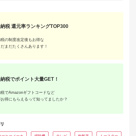
典：ふるなび
出典：ふるなび
出典：JRE MALLふる
出典：JRE MALLふ
さと納税
さと納
海老名市
神奈川県 海老名市
宮城県 角田市
大分県 国東市
U(モッテル)
MOTTERU(モッテ
【単3×72本】乾電池
【Canon】 キヤノン
納税 還元率ランキングTOP300
PD35W
ル) Power
BIGCAPA basic plus
ミラーレス カメラ
ポートUSB-
Delivery65W対応
アルカリ乾電池 単3形
EOS R7 ボディー キ
5.0
5.0
5.0
5.0
ト 折りたたみ
USB-C×1ポート、
12本パック
ャノン 一眼 家電
納税の制度改定後もお得な
1,000
15,000
10,000
657,000
急速充電
USB-A×1ポート 合計
LR6Bbp/12S
_0022C
円
寄付金額:
円
寄付金額:
円
寄付金額:
円
まだまだたくさんあります！
製品 2年保証
最大63W AC充電器
かしこく充電 ２年保
WU1) ペー
証（MOT-
【 神奈川
ACPD65WU1） パ
市 】
ウダーブルー
納税でポイント大量GET！
税でAmazonギフトコードなど
がお得にもらえるって知ってましたか？
でこだわ
すすめラ
リ
コーヒーメーカ
掃除機
テレビ
炊飯器
トースター