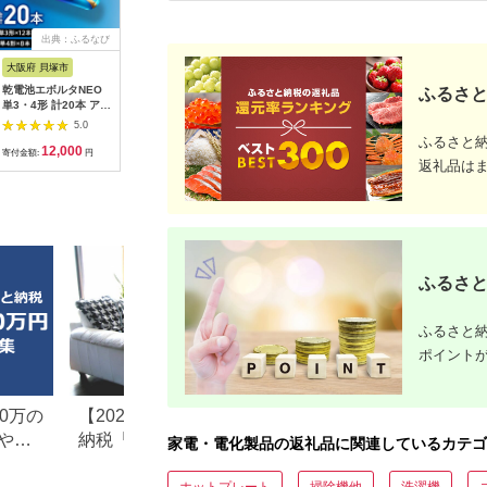
出典：ふるなび
出典：ふるなび
出典：ふるなび
出
大阪府 貝塚市
静岡県 浜松市
千葉県 千葉市
神奈川県 
乾電池エボルタNEO
ピアノ HP702 ライト
FUNLOGY Speaker
MOTTER
ふるさと
単3・4形 計20本 アル
オーク調 設置作業付
white / スピーカー
AC充電器 
カリ乾電池 パナソニ
ピアノ
14W出力 家電 高音質
USB-C 1
5.0
5.0
5.0
ック
低音 大音量 インテリ
A 1ポー
ふるさと
12,000
600,000
5,000
1
ア
式プラグ 
寄付金額:
円
寄付金額:
円
寄付金額:
円
寄付金額:
返礼品は
PSE適合
(MOT-
ACPD35
ルアイリス
県 海老名
ふるさと
ふるさと納
ポイント
0万の
【2026年最新版】ふるさと
楽天ふるさと納税
や子
納税「食べ物以外」返礼品
りの家電探し。お
家電・電化製品の返礼品に関連しているカテゴ
の還元率ランキング！
ンキングまとめ
ホットプレート
掃除機他
洗濯機