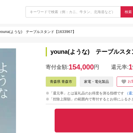
検索
youna(ような) テーブルスタンド【1633967】
youna(ような) テーブルスタン
154,000
1
寄付金額:
円
還元率:
お
青森県 青森市
家電・電化製品
※「還元率」とは返礼品のお得度を測る指標です
（還
※「控除上限額」の範囲内で寄付するとお得にふるさ