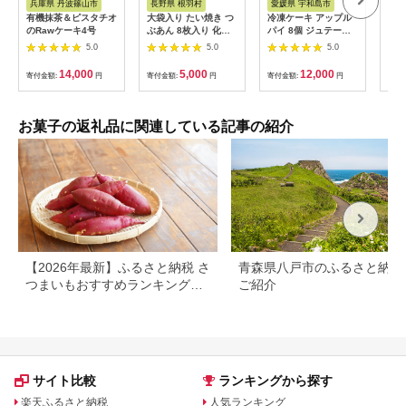
兵庫県 丹波篠山市
長野県 根羽村
愛媛県 宇和島市
京
有機抹茶＆ピスタチオ
大袋入り たい焼き つ
冷凍ケーキ アップル
《中
のRawケーキ4号
ぶあん 8枚入り 化学
パイ 8個 ジュテーム
トベ
添加物不使用 大袋 羽
寿提夢 父の日 スイー
茶・
5.0
5.0
5.0
根付き 和菓子 訳あり
ツ お菓子 デザート お
【u
たいやき 鯛焼き お祝
やつ 美味しい 焼菓子
藤吉
14,000
5,000
12,000
寄付金額:
円
寄付金額:
円
寄付金額:
円
寄付
い めで鯛 5000円
お菓子 おやつ 洋菓子
焼き菓子 アップル り
んご 林檎 パイ 贈り物
プレゼント ギフト お
お菓子の返礼品に関連している記事の紹介
祝い 記念日 誕生日 誕
生日ケーキ 愛媛 宇和
島 J012-097006
【2026年最新】ふるさと納税 さ
青森県八戸市のふるさと納税
つまいもおすすめランキング｜
ご紹介
還元率・量・口コミで厳選
サイト比較
ランキングから探す
楽天ふるさと納税
人気ランキング