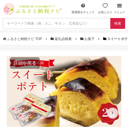
限度額をチェック
お気に入り
メニュー
検索
ふるさと納税ナビ TOP
返礼品検索
お菓子
スイートポテ
詳細を見る