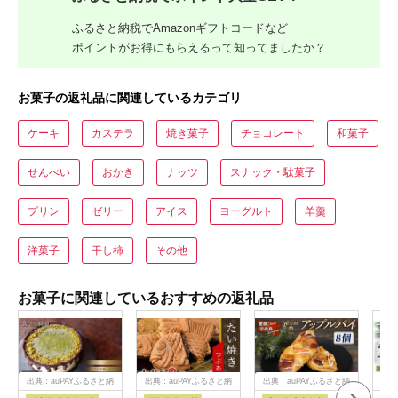
ふるさと納税でAmazonギフトコードなど
ポイントがお得にもらえるって知ってましたか？
お菓子の返礼品に関連しているカテゴリ
ケーキ
カステラ
焼き菓子
チョコレート
和菓子
せんべい
おかき
ナッツ
スナック・駄菓子
プリン
ゼリー
アイス
ヨーグルト
羊羹
洋菓子
干し柿
その他
お菓子に関連しているおすすめの返礼品
出典：auPAYふるさと納
出典：auPAYふるさと納
出典：auPAYふるさと納
出典
税
税
税