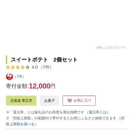
出典：ふるさとチョイス
スイートポテト 2個セット
4.0 （7件）
（7件）
12,000
寄付金額:
円
お気に入り
北海道 帯広市
お菓子
※「還元率」とは返礼品のお得度を測る指標です
（還元率とは）
※「控除上限額」の範囲内で寄付するとお得にふるさと納税できます
（控
除上限額を調べる）