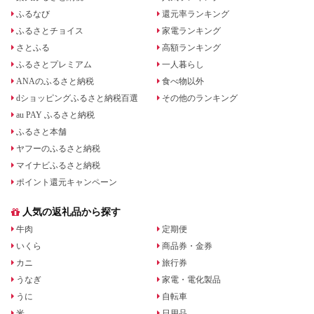
ふるなび
還元率ランキング
ふるさとチョイス
家電ランキング
さとふる
高額ランキング
ふるさとプレミアム
一人暮らし
ANAのふるさと納税
食べ物以外
dショッピングふるさと納税百選
その他のランキング
au PAY ふるさと納税
ふるさと本舗
ヤフーのふるさと納税
マイナビふるさと納税
ポイント還元キャンペーン
人気の返礼品から探す
牛肉
定期便
いくら
商品券・金券
カニ
旅行券
うなぎ
家電・電化製品
うに
自転車
米
日用品