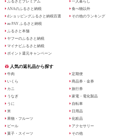
ふるさとプレミアム
一人暮らし
ANAのふるさと納税
食べ物以外
dショッピングふるさと納税百選
その他のランキング
au PAY ふるさと納税
ふるさと本舗
ヤフーのふるさと納税
マイナビふるさと納税
ポイント還元キャンペーン
人気の返礼品から探す
牛肉
定期便
いくら
商品券・金券
カニ
旅行券
うなぎ
家電・電化製品
うに
自転車
米
日用品
果物・フルーツ
化粧品
ビール
アクセサリー
菓子・スイーツ
その他