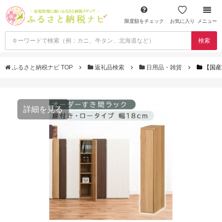
限度額をチェック
お気に入り
メニュー
検索
ふるさと納税ナビ TOP
返礼品検索
日用品・雑貨
【国産
詳細を見る