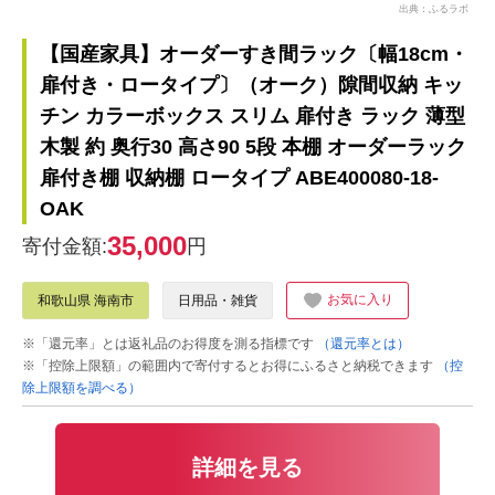
出典：ふるラボ
【国産家具】オーダーすき間ラック〔幅18cm・
扉付き・ロータイプ〕（オーク）隙間収納 キッ
チン カラーボックス スリム 扉付き ラック 薄型
木製 約 奥行30 高さ90 5段 本棚 オーダーラック
扉付き棚 収納棚 ロータイプ ABE400080-18-
OAK
35,000
寄付金額:
円
お気に入り
和歌山県 海南市
日用品・雑貨
※「還元率」とは返礼品のお得度を測る指標です
（還元率とは）
※「控除上限額」の範囲内で寄付するとお得にふるさと納税できます
（控
除上限額を調べる）
詳細を見る