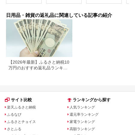
革 キーケース コイン
ケース 小銭入れ ハン
ドメイド 手作り
日用品・雑貨の返礼品に関連している記事の紹介
【2026年最新】ふるさと納税10
万円のおすすめ返礼品ランキン
グ｜食品・家電・日用品を厳選
サイト比較
ランキングから探す
楽天ふるさと納税
人気ランキング
ふるなび
還元率ランキング
ふるさとチョイス
家電ランキング
さとふる
高額ランキング