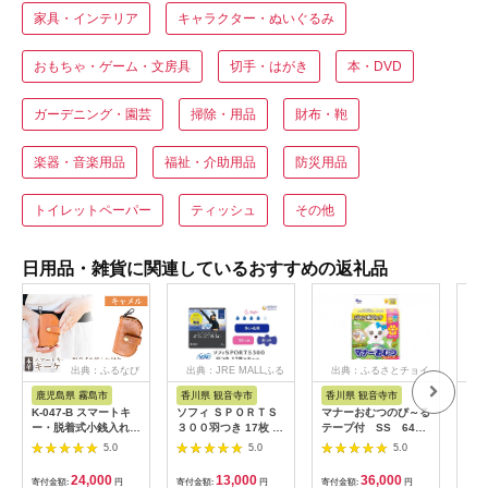
家具・インテリア
キャラクター・ぬいぐるみ
おもちゃ・ゲーム・文房具
切手・はがき
本・DVD
ガーデニング・園芸
掃除・用品
財布・鞄
楽器・音楽用品
福祉・介助用品
防災用品
トイレットペーパー
ティッシュ
その他
日用品・雑貨に関連しているおすすめの返礼品
出典：ふるなび
出典：JRE MALLふる
出典：ふるさとチョイ
さと納税
ス
鹿児島県 霧島市
香川県 観音寺市
香川県 観音寺市
茨
K-047-B スマートキ
ソフィ ＳＰＯＲＴＳ
マナーおむつのび～る
アク
ー・脱着式小銭入れ付
３００羽つき 17枚 ×8
テープ付 SS 64枚
ブー
きキーケース＜キャメ
日用品 生理用品 ナプ
× 6袋
え用1
5.0
5.0
5.0
ル＞【m's】霧島市 革
キン ずれに強い スポ
ゃれ
革製品 牛革 本革 ヌメ
ーツ用 ユニチャーム
24,000
13,000
36,000
寄付金額:
円
寄付金額:
円
寄付金額:
円
寄付