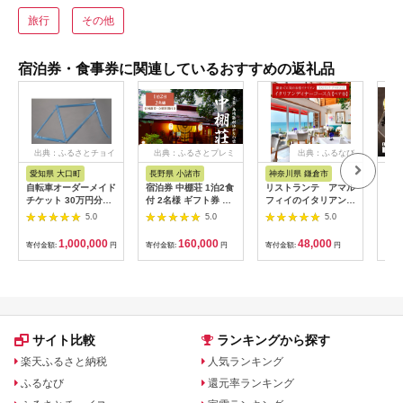
旅行
その他
宿泊券・食事券に関連しているおすすめの返礼品
出典：ふるさとチョイ
出典：ふるさとプレミ
出典：ふるなび
ス
アム
愛知県 大口町
長野県 小諸市
神奈川県 鎌倉市
京
自転車オーダーメイド
宿泊券 中棚荘 1泊2食
リストランテ アマル
専門
チケット 30万円分
付 2名様 ギフト券 チ
フィイのイタリアンデ
菜と
【1360365】
ケット 券 宿泊 旅行
ィナーコースA ペア
池】
5.0
5.0
5.0
温泉 食事
券
鳥コ
064
1,000,000
160,000
48,000
寄付金額:
円
寄付金額:
円
寄付金額:
円
寄付
サイト比較
ランキングから探す
楽天ふるさと納税
人気ランキング
ふるなび
還元率ランキング