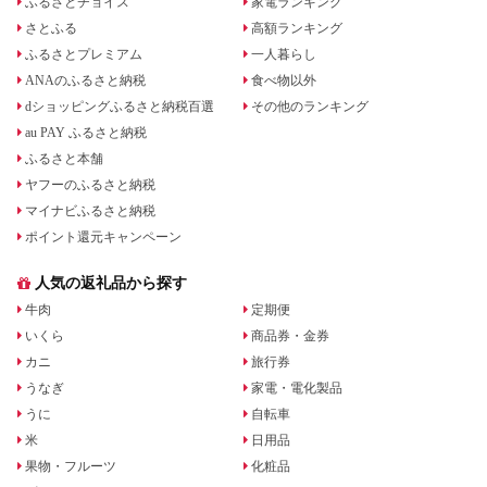
ふるさとチョイス
家電ランキング
さとふる
高額ランキング
ふるさとプレミアム
一人暮らし
ANAのふるさと納税
食べ物以外
dショッピングふるさと納税百選
その他のランキング
au PAY ふるさと納税
ふるさと本舗
ヤフーのふるさと納税
マイナビふるさと納税
ポイント還元キャンペーン
人気の返礼品から探す
牛肉
定期便
いくら
商品券・金券
カニ
旅行券
うなぎ
家電・電化製品
うに
自転車
米
日用品
果物・フルーツ
化粧品