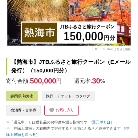
出典：JRE MALLふるさと納税
【熱海市】JTBふるさと旅行クーポン（Eメール
発行）（150,000円分）
500,000
30
寄付金額:
円
還元率:
%
静岡県 熱海市
旅行・チケット・カタログ
お気に入り
宿泊券・食事券
※「還元率」とは返礼品のお得度を測る指標です
（還元率とは）
※「控除上限額」の範囲内で寄付するとお得にふるさと納税できます
（控
除上限額を調べる）