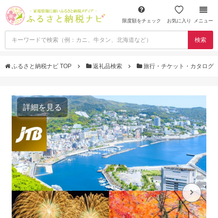
限度額をチェック
お気に入り
メニュー
検索
ふるさと納税ナビ TOP
返礼品検索
旅行・チケット・カタログ
詳細を見る