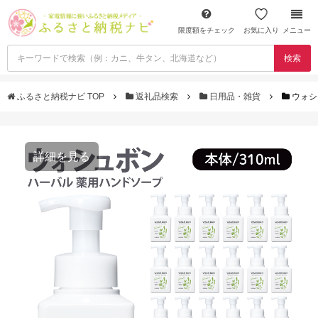
限度額をチェック
お気に入り
メニュー
検索
ふるさと納税ナビ TOP
返礼品検索
日用品・雑貨
ウォシ
詳細を見る