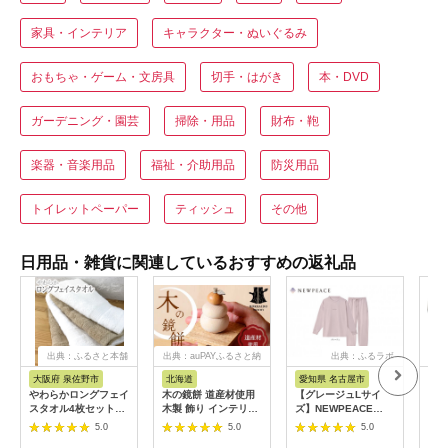
家具・インテリア
キャラクター・ぬいぐるみ
おもちゃ・ゲーム・文房具
切手・はがき
本・DVD
ガーデニング・園芸
掃除・用品
財布・鞄
楽器・音楽用品
福祉・介助用品
防災用品
トイレットペーパー
ティッシュ
その他
日用品・雑貨に関連しているおすすめの返礼品
出典：ふるさと本舗
出典：auPAYふるさと納
出典：ふるラボ
出典
税
大阪府 泉佐野市
北海道
愛知県 名古屋市
愛
やわらかロングフェイ
木の鏡餅 道産材使用
【グレージュLサイ
ReF
スタオル4枚セットB
木製 飾り インテリア
ズ】NEWPEACE
BR
G4567
HOKKAIDO WOOD
Recovery Wear
ゴー
5.0
5.0
5.0
木製 鏡餅 正月飾り イ
Sleep Set Long
ート