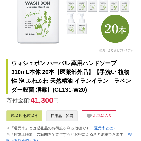
出典：ふるさとプレミアム
ウォシュボン ハーバル 薬用ハンドソープ
310mL本体 20本【医薬部外品】【手洗い 植物
性 泡 ふわふわ 天然精油 イランイラン ラベン
ダー殺菌 消毒】(CL131-W20)
41,300
寄付金額:
円
お気に入り
茨城県 北茨城市
日用品・雑貨
※「還元率」とは返礼品のお得度を測る指標です
（還元率とは）
※「控除上限額」の範囲内で寄付するとお得にふるさと納税できます
（控
除上限額を調べる）