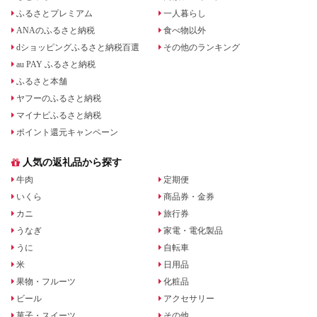
ふるさとプレミアム
一人暮らし
ANAのふるさと納税
食べ物以外
dショッピングふるさと納税百選
その他のランキング
au PAY ふるさと納税
ふるさと本舗
ヤフーのふるさと納税
マイナビふるさと納税
ポイント還元キャンペーン
人気の返礼品から探す
牛肉
定期便
いくら
商品券・金券
カニ
旅行券
うなぎ
家電・電化製品
うに
自転車
米
日用品
果物・フルーツ
化粧品
ビール
アクセサリー
菓子・スイーツ
その他