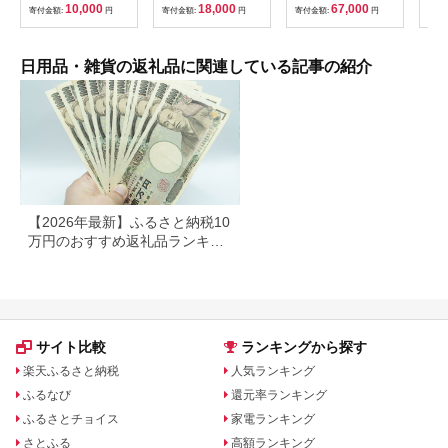
ンテリア 日本製 北海
ケア
10,000
18,000
67,000
寄付金額:
円
寄付金額:
円
寄付金額:
円
寄付
道 道産材 木工 雑貨
ヘア
縁起物 ギフト おしゃ
クト
れ F6S-218
び 
女友
日用品・雑貨の返礼品に関連している記事の紹介
誕生
すす
市
【2026年最新】ふるさと納税10
万円のおすすめ返礼品ランキン
グ｜食品・家電・日用品を厳選
サイト比較
ランキングから探す
楽天ふるさと納税
人気ランキング
ふるなび
還元率ランキング
ふるさとチョイス
家電ランキング
さとふる
高額ランキング