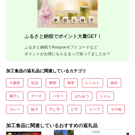
ふるさと納税でポイント大量GET！
ふるさと納税でAmazonギフトコードなど
ポイントがお得にもらえるって知ってましたか？
加工食品の返礼品に関連しているカテゴリ
小麦粉
缶詰
鰹節
海苔
レトルト
納豆
梅干し
チーズ
バター
はちみつ
ジャム
カレー
餃子
干し芋
ピザ
スープ
その他
加工食品に関連しているおすすめの返礼品