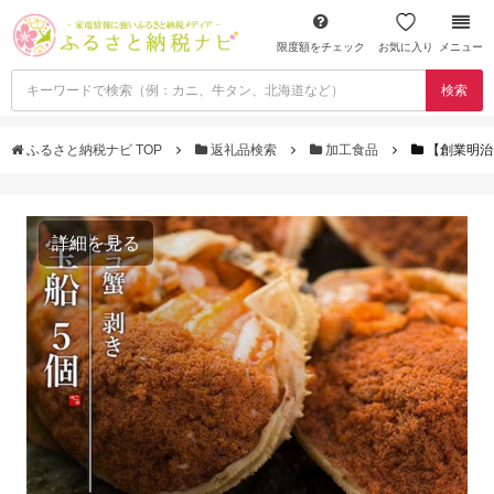
限度額をチェック
お気に入り
メニュー
検索
ふるさと納税ナビ TOP
返礼品検索
加工食品
【創業明治
詳細を見る