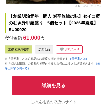
出典：ふるさとプレミアム
【創業明治元年 間人 炭平旅館の味】セイコ蟹
のむき身甲羅盛り 5個セット【2026年発送】
SU00020
61,000
寄付金額:
円
お気に入り
京都 府京丹後市
加工食品
※「還元率」とは返礼品のお得度を測る指標です
（還元率とは）
※「控除上限額」の範囲内で寄付するとお得にふるさと納税できます
（控
除上限額を調べる）
詳細を見る
この返礼品の取扱いサイト