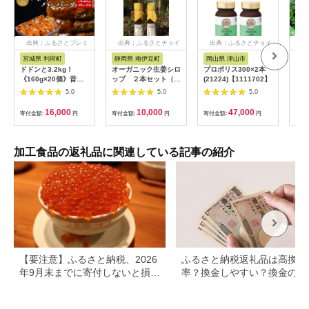
出典：ふるさとプレミ
出典：ふるさとチョイ
出典：ふるさとチョイ
出
アム
ス
ス
宮城県 利府町
静岡県 南伊豆町
岡山県 津山市
兵
ドドンと3.2kg！
オーガニック生姜シロ
プロポリス300×2本
淡路
《160g×20個》昔懐
ップ ２本セット（プ
(21224)【1111702】
おす
かしいデミグラスソー
レーン） 【 生姜 健
5.0
5.0
5.0
スハンバーグ 肉 洋食
康 ジンジャーシロッ
簡単 大容量 湯煎 湯せ
プ ジンジャー しょう
16,000
10,000
47,000
寄付金額:
円
寄付金額:
円
寄付金額:
円
寄付
ん 個包装 [大容量 ハ
が 生姜シロップ 】
ンバーグ 肉 おかず 惣
<H-1>
菜 個包装 簡単 湯せん
洋食 湯煎 個別包装 小
加工食品の返礼品に関連している記事の紹介
分 お弁当 便利 お試
し]|06_thm-040601
【要注意】ふるさと納税、2026
ふるさと納税返礼品は高換金
年9月末までに寄付しないと損す
率？換金しやすい？換金の可
る可能性大｜10月からの制度変
について
更を解説