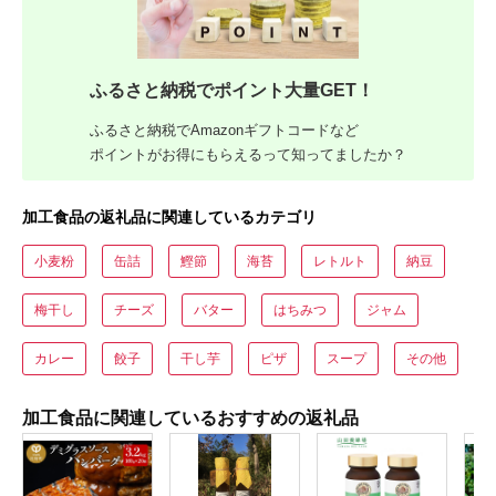
ふるさと納税でポイント大量GET！
ふるさと納税でAmazonギフトコードなど
ポイントがお得にもらえるって知ってましたか？
加工食品の返礼品に関連しているカテゴリ
小麦粉
缶詰
鰹節
海苔
レトルト
納豆
梅干し
チーズ
バター
はちみつ
ジャム
カレー
餃子
干し芋
ピザ
スープ
その他
加工食品に関連しているおすすめの返礼品