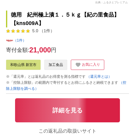
出典：ふるさとプレミアム
徳用 紀州極上漬１．５ｋｇ【紀の里食品】
【kns009A】
5.0 （1件）
（1件）
21,000
寄付金額:
円
お気に入り
和歌山県 新宮市
加工食品
※「還元率」とは返礼品のお得度を測る指標です
（還元率とは）
※「控除上限額」の範囲内で寄付するとお得にふるさと納税できます
（控
除上限額を調べる）
詳細を見る
この返礼品の取扱いサイト