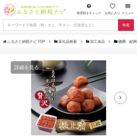
限度額をチェック
お気に入り
メニュー
検索
ふるさと納税ナビ TOP
返礼品検索
加工食品
徳用 紀州
詳細を見る