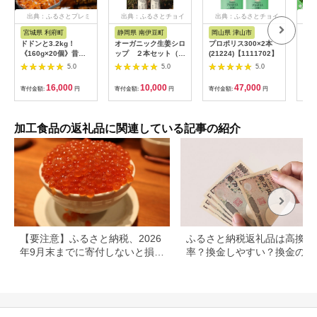
出典：ふるさとプレミ
出典：ふるさとチョイ
出典：ふるさとチョイ
出
アム
ス
ス
宮城県 利府町
静岡県 南伊豆町
岡山県 津山市
兵
ドドンと3.2kg！
オーガニック生姜シロ
プロポリス300×2本
淡路
《160g×20個》昔懐
ップ ２本セット（プ
(21224)【1111702】
おす
かしいデミグラスソー
レーン） 【 生姜 健
5.0
5.0
5.0
スハンバーグ 肉 洋食
康 ジンジャーシロッ
簡単 大容量 湯煎 湯せ
プ ジンジャー しょう
16,000
10,000
47,000
寄付金額:
円
寄付金額:
円
寄付金額:
円
寄付
ん 個包装 [大容量 ハ
が 生姜シロップ 】
ンバーグ 肉 おかず 惣
<H-1>
菜 個包装 簡単 湯せん
洋食 湯煎 個別包装 小
加工食品の返礼品に関連している記事の紹介
分 お弁当 便利 お試
し]|06_thm-040601
【要注意】ふるさと納税、2026
ふるさと納税返礼品は高換金
年9月末までに寄付しないと損す
率？換金しやすい？換金の可
る可能性大｜10月からの制度変
について
更を解説