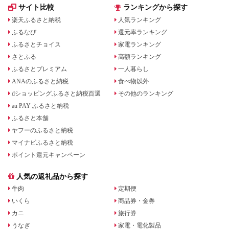
サイト比較
ランキングから探す
楽天ふるさと納税
人気ランキング
ふるなび
還元率ランキング
ふるさとチョイス
家電ランキング
さとふる
高額ランキング
ふるさとプレミアム
一人暮らし
ANAのふるさと納税
食べ物以外
dショッピングふるさと納税百選
その他のランキング
au PAY ふるさと納税
ふるさと本舗
ヤフーのふるさと納税
マイナビふるさと納税
ポイント還元キャンペーン
人気の返礼品から探す
牛肉
定期便
いくら
商品券・金券
カニ
旅行券
うなぎ
家電・電化製品