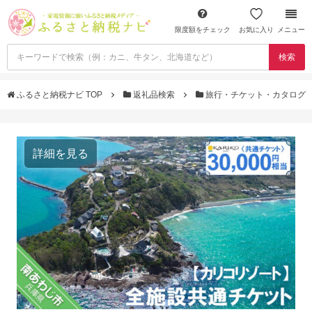
限度額をチェック
お気に入り
メニュー
検索
ふるさと納税ナビ TOP
返礼品検索
旅行・チケット・カタログ
詳細を見る