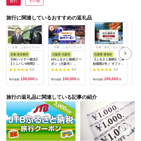
旅行
その他
旅行に関連しているおすすめの返礼品
出典：ふるさとチョイ
出典：ふるさとチョイ
出典：楽天ふるさと納
出
ス
ス
税
京都 府京都市
大阪府 大阪市
兵庫県 香美町
栃
【MKハイヤー観光】
HISふるさと納税クー
【ふるさと納税】＼有
【ふ
【ミニバン5時間】ド
ポン（大阪市）
効期限2年／ ギフトに
り日
ライバーとめぐるとっ
30,000円分_OS039-
も使える 宿泊補助券
1万
5.0
5.0
5.0
ておきの京都観光（3
0001-07
60,000円分 宿泊助成
券 
／21-6／20・10／1-
券 宿泊券 旅 トラベル
券 
108,000
100,000
200,000
寄付金額:
円
寄付金額:
円
寄付金額:
円
寄付
11／30）
旅行券 兵庫県 香美町
館 
カニ 温泉 海 観光 旅
ャー
行 関西 ホテル 旅館
チケ
宿 体験 ギフト クーポ
[029
旅行の返礼品に関連している記事の紹介
ン 宿泊 お泊り 国内旅
行 但馬牛 旅館 温泉宿
プレゼント 贈答 母の
日 25-09