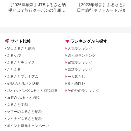
【2026年最新】JTBふるさと納
【2023年最新】ふるさと納
税とは？旅行クーポンの仕組
日本旅行ギフトカードがまだ
み・使い方をわかりやすく解説
らえる⁉
サイト比較
ランキングから探す
楽天ふるさと納税
人気ランキング
ふるなび
還元率ランキング
ふるさとチョイス
家電ランキング
さとふる
高額ランキング
ふるさとプレミアム
一人暮らし
ANAのふるさと納税
食べ物以外
dショッピングふるさと納税百選
その他のランキング
au PAY ふるさと納税
ふるさと本舗
ヤフーのふるさと納税
マイナビふるさと納税
ポイント還元キャンペーン