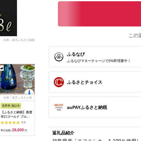
この
出典：楽天ふるさと納税
ふるなび
ふるなびマネーチャージで5%即増量中！
ふるさとチョイス
出典：楽天ふるさと納
出典：ふるさとチョイ
出典：ふるさとチョイ
出典：ふ
税
ス
ス
長野県 諏訪市
千葉県 神崎町
栃木県 大田原市
京都 府京
auPAYふるさと納税
【ふるさと納税】真澄
寺田本家の生酒 呑み
天鷹・旭興 呑み比べ
【月桂冠
辛口ゴールド ブルー
くらべ 720ml 3本
セット 酒 お酒 栃
ック (90
ボトル 24本セット
セット[007-a017]
木県 大田原市 地酒
［京都 お
5.0
5.0
5.0
【諏訪五蔵】／ 宮坂
酒 げっけ
28,000
24,000
11,000
2
酒造 真澄 諏訪五蔵 大
おすすめ 
寄付金額:
円
寄付金額:
円
寄付金額:
円
寄付金額:
返礼品紹介
容量 辛口 日本酒 ギフ
自宅用 お
ト お酒 酒 おすすめ酒
いしい 通