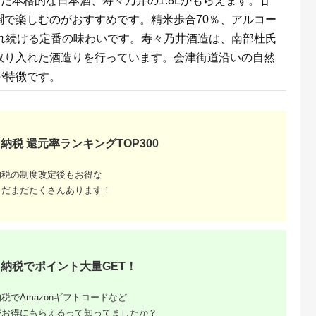
た本格的な日本酒、寿々乃井の1.8Lがもらえます。甘
納税］
お土産 湘南 大
海 旧吉田茂邸
燗で楽しむのがおすすめです。精米歩合70％、アルコー
され続ける定番の味わいです。寿々乃井酒造は、南部杜氏
取り入れた酒造りを行っています。会津街道沿いの自然
が特徴です。
納税 還元率ランキングTOP300
るさと納
納税の制度改定後もお得な
まだまだたくさんあります！
納税でポイント大量GET！
税でAmazonギフトコードなど
がお得にもらえるって知ってましたか？