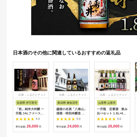
日本酒のその他に関連しているおすすめの返礼品
出典：ふるさとチョイ
出典：ふるさとチョイ
出典：ふるさとチョイ
ス
ス
ス
佐賀県 伊万里市
新潟県 南魚沼市
山形県 山形市
「前」純米大吟醸 一
越後の名酒「八海山」
一升瓶 定番酒 飲み
升瓶 JALファースト
清酒・特別本醸造 一
比べセット 1.8L×6本
クラスに採用！ 019-
升瓶詰合せ
【寿虎屋酒造】
5.0
5.0
5.0
D206
FY21-416 山形 山形
26,000
24,000
26,000
県 山形市 日本酒 天然
寄付金額:
円
寄付金額:
円
寄付金額:
円
水