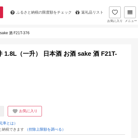
ふるさと納税の
限度額をチェック
返礼品リスト
お気に入り
メニュー
 酒 F21T-376
8L（一升） 日本酒 お酒 sake 酒 F21T-
お気に入り
元率とは）
と納税できます
（控除上限額を調べる）