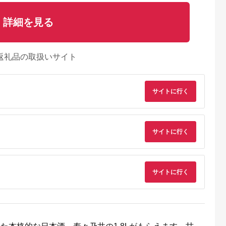
詳細を見る
返礼品の取扱いサイト
サイトに行く
サイトに行く
るさとチョイ
出典：楽天ふるさと納
出典：楽天ふるさと納
出典：ふるさとチョ
ス
税
税
都市
山口県 山陽小野田市
秋田県 秋田市
神奈川県 大磯町
サイトに行く
】上撰さけパ
【ふるさと納税】もち
【ふるさと納税】高清
清酒「大磯左義長」
0mL×6本）
米四段仕込み 高泊
水 辛口パック
司牡丹酒造・純米酒
酒 清酒 料理
2024 720ml ご当地
1800ml×6本 秋田の
「決断の聖地」 ２
5.0
5.0
5.0
5.0
いかん 人気
純米 吟醸 日本酒 アル
酒 日本酒 地酒
セット（720ml２種
0,000
9,000
43,000
14,000
定番 贈答 ご
コール 酒 晩酌 家飲み
１本） 飲み比べセ
円
寄付金額:
円
寄付金額:
円
寄付金額:
円
取り寄せ お
宅飲み 贈り物 ギフト
ト 文化財保護 お
販 送料無料
F6L-411
り 観光 おみや