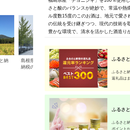
福島県産「チヨニシキ」を100％使用し
おすすめお酒 信州 長
ふるさと
野県 諏訪市 諏訪
さと酸のバランスが絶妙で、常温や熱
【34-06】
ル度数15度のこのお酒は、地元で愛
の伝統を受け継ぎつつ、現代の技術を
豊かな環境で、清水を活かした酒造り
ふるさと
と納
島根県津和野町のふるさと
佐賀県鹿島市のふ
納税のご紹介
税のご紹介
ふるさと
返礼品は
ふるさと
ふるさと納
ポイント