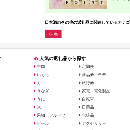
日本酒のその他の返礼品に関連しているカテゴ
その他
す
人気の返礼品から探す
牛肉
定期便
いくら
商品券・金券
カニ
旅行券
うなぎ
家電・電化製品
うに
自転車
米
日用品
果物・フルーツ
化粧品
ビール
アクセサリー