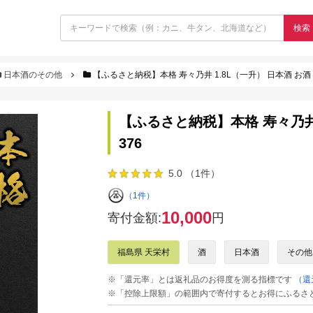
検索
日本酒のその他
【ふるさと納税】本格 寿々乃井 1.8L（一升） 日本酒 お酒 sake
【ふるさと納税】本格 寿々乃井 1.
376
5.0 （1件）
（1件）
10,000
寄付金額:
円
福島県 天栄村
酒
日本酒
その他
※「還元率」とは返礼品のお得度を測る指標です
（還
※「控除上限額」の範囲内で寄付するとお得にふるさ