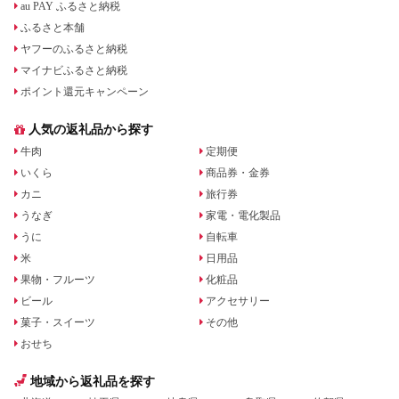
au PAY ふるさと納税
ふるさと本舗
ヤフーのふるさと納税
マイナビふるさと納税
ポイント還元キャンペーン
人気の返礼品から探す
牛肉
定期便
いくら
商品券・金券
カニ
旅行券
うなぎ
家電・電化製品
うに
自転車
米
日用品
果物・フルーツ
化粧品
ビール
アクセサリー
菓子・スイーツ
その他
おせち
地域から返礼品を探す