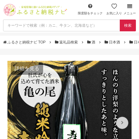
限度額をチェック
お気に入り
メニュー
検索
ふるさと納税ナビ TOP
返礼品検索
酒
日本酒
日
詳細を見る