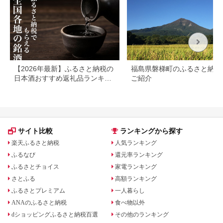
025
【2026年最新】ふるさと納税の
福島県磐梯町のふるさと納税
日本酒おすすめ返礼品ランキン
ご紹介
グ｜寄付額・産地別に厳選
サイト比較
ランキングから探す
楽天ふるさと納税
人気ランキング
ふるなび
還元率ランキング
ふるさとチョイス
家電ランキング
さとふる
高額ランキング
ふるさとプレミアム
一人暮らし
ANAのふるさと納税
食べ物以外
dショッピングふるさと納税百選
その他のランキング