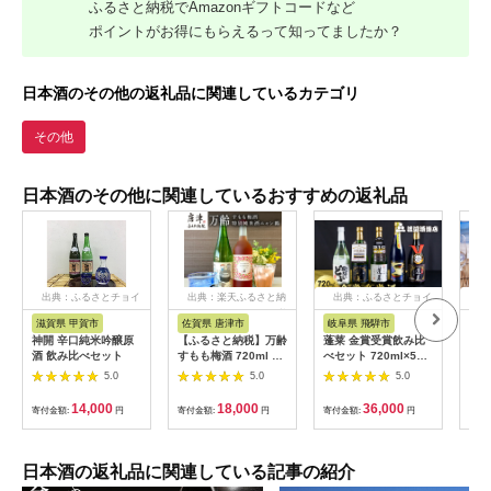
ふるさと納税でAmazonギフトコードなど
ポイントがお得にもらえるって知ってましたか？
日本酒のその他の返礼品に関連しているカテゴリ
その他
日本酒のその他に関連しているおすすめの返礼品
出典：ふるさとチョイ
出典：楽天ふるさと納
出典：ふるさとチョイ
出
ス
税
ス
滋賀県 甲賀市
佐賀県 唐津市
岐阜県 飛騨市
福
神開 辛口純米吟醸原
【ふるさと納税】万齢
蓬莱 金賞受賞飲み比
永平
酒 飲み比べセット
すもも梅酒 720ml 1
べセット 720ml×5本
DR
本 特別純米酒ニャン
日本酒 渡辺酒造店 福
キー 72
5.0
5.0
5.0
齢720ml 1本 唐津産
袋 日本酒720ml
贈答
すもも使用果肉入り
日本
14,000
18,000
36,000
寄付金額:
円
寄付金額:
円
寄付金額:
円
寄付
無添加 女性に人気 猫
フト
好き セット 「2026年
ン 
令和8年」
酒造
ル 
日本酒の返礼品に関連している記事の紹介
福井県