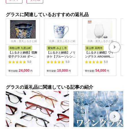
グラスに関連しているおすすめの返礼品
出典：楽天ふるさと納
出典：楽天ふるさと納
出典：楽天ふるさと納
出
税
税
税
和歌山県 九度山町
愛知県 みよし市
富山県 高岡市
愛
【ふるさと納税】箔舞
【ふるさと納税】ノリ
【ふるさと納税】ワイ
【ふ
切子グラス40 ダーク
タケ【ブルーソレンテ
ングラス AROWIRL
タケ
ブルー | 和歌山県 和
ィーノ色線仕上げアイ
Bordeaux （アロワー
ーズ
5.0
5.0
5.0
歌山 九度山町 楽天ふ
テム】マグカップ
ル ボルドー）SILVER
ソー
るさと 納税 返礼品 特
【1469408】
KISEN 装飾品 民芸品
【1
24,000
10,000
54,000
寄付金額:
円
寄付金額:
円
寄付金額:
円
寄付
産品 支援 名産品 切子
工芸品 伝統技術 FAD-
グラス 切子 食器 グラ
0236
ス コップ おしゃれ ギ
フト 贈り物 プレゼン
グラスの返礼品に関連している記事の紹介
ト 硝子 ガラス ガラス
細工 伝統工芸 日用雑
貨 生活用品 ビールグ
ラス