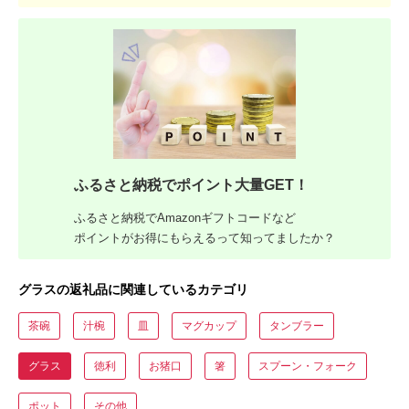
ふるさと納税でポイント大量GET！
ふるさと納税でAmazonギフトコードなど
ポイントがお得にもらえるって知ってましたか？
グラスの返礼品に関連しているカテゴリ
茶碗
汁椀
皿
マグカップ
タンブラー
グラス
徳利
お猪口
箸
スプーン・フォーク
ポット
その他