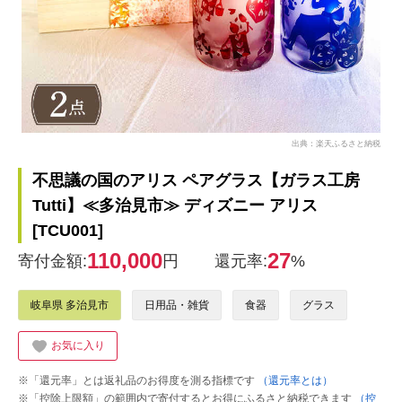
出典：楽天ふるさと納税
不思議の国のアリス ペアグラス【ガラス工房
Tutti】≪多治見市≫ ディズニー アリス
[TCU001]
110,000
27
寄付金額:
円
還元率:
%
岐阜県 多治見市
日用品・雑貨
食器
グラス
お気に入り
※「還元率」とは返礼品のお得度を測る指標です
（還元率とは）
※「控除上限額」の範囲内で寄付するとお得にふるさと納税できます
（控