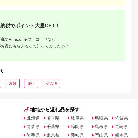
納税でポイント大量GET！
税でAmazonギフトコードなど
がお得にもらえるって知ってましたか？
リ
温泉
旅行
その他
地域から返礼品を探す
北海道
埼玉県
岐阜県
鳥取県
佐賀県
青森県
千葉県
静岡県
島根県
長崎県
岩手県
東京都
愛知県
岡山県
熊本県