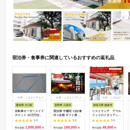
宿泊券・食事券に関連しているおすすめの返礼品
出典：ふるさとチョイ
出典：ふるさとプレミ
出典：ふるなび
ス
アム
愛知県 大口町
長野県 小諸市
神奈川県 鎌倉市
自転車オーダーメイド
宿泊券 中棚荘 1泊2食
リストランテ アマル
チケット 30万円分
付 2名様 ギフト券 チ
フィイのイタリアンデ
【1360365】
ケット 券 宿泊 旅行
ィナーコースA ペア
5.0
5.0
5.0
温泉 食事
券
1,000,000
160,000
48,000
寄付金額:
円
寄付金額:
円
寄付金額:
円