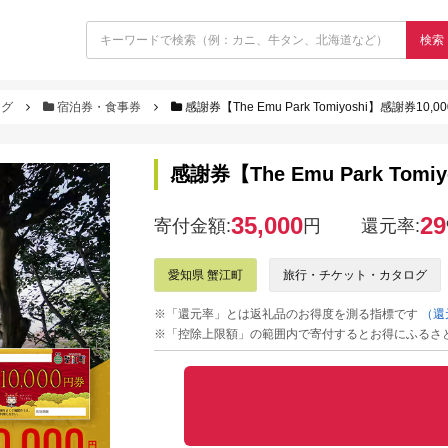
検索
ログ
宿泊券・食事券
感謝券【The Emu Park Tomiyoshi】感謝券10,0
感謝券【The Emu Park Tomi
35,000
29
寄付金額:
円
還元率:
愛知県 蟹江町
旅行・チケット・カタログ
※「還元率」とは返礼品のお得度を測る指標です
（還
※「控除上限額」の範囲内で寄付するとお得にふるさ