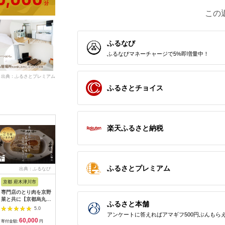
この
ふるなび
ふるなびマネーチャージで5%即増量中！
出典：ふるさとプレミアム
ふるさとチョイス
楽天ふるさと納税
ふるさとプレミアム
出典：ふるなび
出典：ふるなび
出典：ふるなび
出典：ふ
京都 府木津川市
長崎県
埼玉県 飯能市
宮崎県 都
専門店のとり肉を京野
界 雲仙 ふるさと納
【BlueTarp】ランチ
【先行受
菜と共に【京都烏丸御
税宿泊ギフト券
お食事券(ペア) チケッ
ラブ購入
ふるさと本舗
池】で味わう2名様焼
（15,000円）【星野
ト HNNC001
300,000円
5.0
5.0
5.0
鳥コースお食事券
リゾート】
C701_(
アンケートに答えればアマギフ500円ぶんもら
60,000
50,000
14,000
1
064-15
ゴルフクラ
寄付金額:
円
寄付金額:
円
寄付金額:
円
寄付金額: