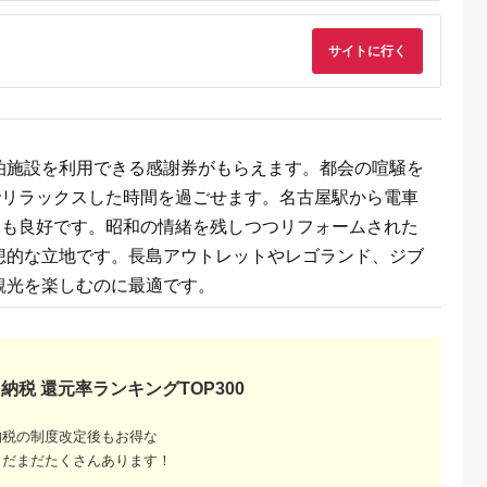
シオ スリク
ーブランド
購入補助券
サイトに行く
ドライバー
ェイウッド
ド ウエッ
デル
泊施設を利用できる感謝券がもらえます。都会の喧騒を
でリラックスした時間を過ごせます。名古屋駅から電車
スも良好です。昭和の情緒を残しつつリフォームされた
想的な立地です。長島アウトレットやレゴランド、ジブ
観光を楽しむのに最適です。
納税 還元率ランキングTOP300
納税の制度改定後もお得な
まだまだたくさんあります！