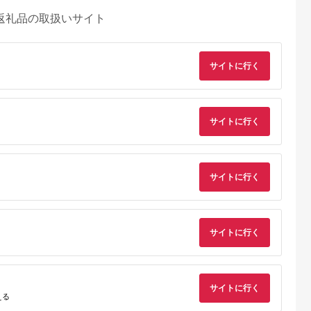
返礼品の取扱いサイト
サイトに行く
サイトに行く
サイトに行く
サイトに行く
るさとチョイ
出典：ふるさとチョイ
出典：ふるさとプレミ
出典：ふるさとチョ
ス
ス
アム
城市
群馬県 長野原町
秋田県 にかほ市
静岡県 島田市
付】ゴルフク
北軽井沢・八ッ場ダム
全日 さんねむ温泉 ペ
[№5695-0585]島田
補助券
周辺ほか町内各所で利
ア宿泊券[2名:1泊朝食
総合スポーツセンタ
_GI-
用可能な長野原町ふる
付・スタンダードツイ
利用回数券12枚綴り
サイトに行く
5.0
5.0
5.0
5.0
都城市) ゴルフ
さと感謝券（3,000円
ン] 旅行券 チケット
（プールorトレーニ
える
,000,000
10,000
51,000
14,000
ブ ダンロ
分）
グ室)
円
寄付金額:
円
寄付金額:
円
寄付金額:
円