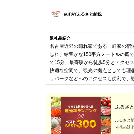
ップ ゼク
ソン クリ
チケット 
auPAYふるさと納税
アイアン 
フェアウ
ハイブリッ
ジ 最新モ
返礼品紹介
名古屋近郊の隠れ家である一軒家の宿
忘れ、緑豊かな150平方メートルの庭
で15分、最寄駅から徒歩5分とアクセ
快適な空間で、観光の拠点としても理
リパークなどへのアクセスも便利で、
ふるさと
ふるさと
返礼品は