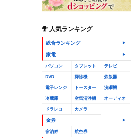
人気ランキング
総合ランキング
家電
パソコン
タブレット
テレビ
DVD
掃除機
炊飯器
電子レンジ
トースター
洗濯機
冷蔵庫
空気清浄機
オーディオ
ドラレコ
カメラ
金券
宿泊券
航空券