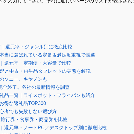
ドを入力して下さい。それに近しいページのリストが表示され
ング｜還元率・ジャンル別に徹底比較
｜本当に選ばれている定番＆満足度重視で厳選
グ｜還元率・定期便・大容量で比較
庫状況と中古・再生品タブレットの実態を解説
気のソニー、キヤノンも
布は完全終了。各社の最新情報を調査
返礼品一覧｜ライスポット・フライパンも紹介
得な返礼品TOP300
初心者でも失敗しない選び方
グ｜旅行券・食事券・商品券を比較
め｜還元率・ノートPC／デスクトップ別に徹底比較