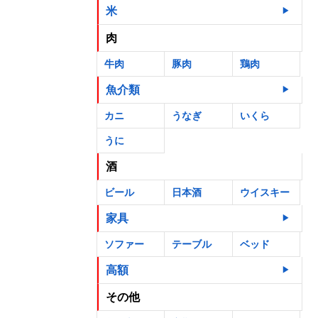
米
肉
牛肉
豚肉
鶏肉
魚介類
カニ
うなぎ
いくら
うに
酒
ビール
日本酒
ウイスキー
家具
ソファー
テーブル
ベッド
高額
その他