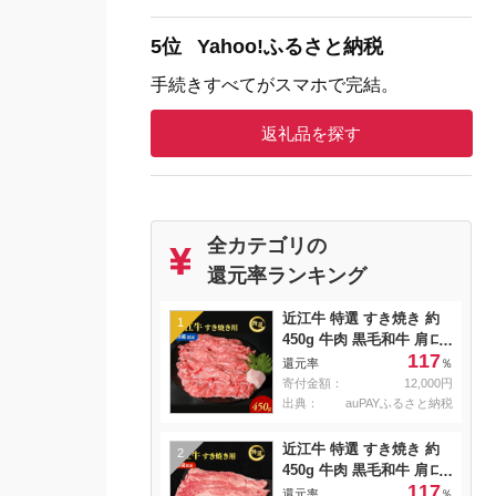
5位
Yahoo!ふるさと納税
手続きすべてがスマホで完結。
返礼品を探す
全カテゴリの
還元率ランキング
近江牛 特選 すき焼き 約
1
450g 牛肉 黒毛和牛 肩ロ
117
ース モモ すきやき すき
還元率
％
焼き肉 すき焼き用 肉 お
寄付金額：
12,000円
肉 牛 和牛 納期 最長3カ月
出典：
auPAYふるさと納税
冷蔵
近江牛 特選 すき焼き 約
2
450g 牛肉 黒毛和牛 肩ロ
117
ース モモ すきやき すき
還元率
％