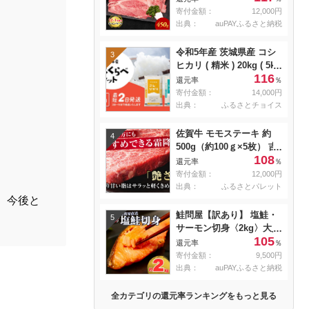
焼き肉 すき焼き用 肉 お
寄付金額：
12,000円
肉 牛 和牛 納期 最長3カ月
出典：
auPAYふるさと納税
冷蔵
令和5年産 茨城県産 コシ
3
ヒカリ ( 精米 ) 20kg ( 5kg
116
× 4袋 )
還元率
％
寄付金額：
14,000円
出典：
ふるさとチョイス
佐賀牛 モモステーキ 約
4
500g（約100ｇ×5枚） 吉
108
野ヶ里町 [FDB057]
還元率
％
寄付金額：
12,000円
出典：
ふるさとパレット
。今後と
鮭問屋【訳あり】 塩鮭・
5
サーモン切身〈2kg〉大人
105
気 鮭 切り身 家計応援 不
還元率
％
揃い 鮭問屋直送
寄付金額：
9,500円
【MS03】
出典：
auPAYふるさと納税
全カテゴリの還元率ランキングをもっと見る