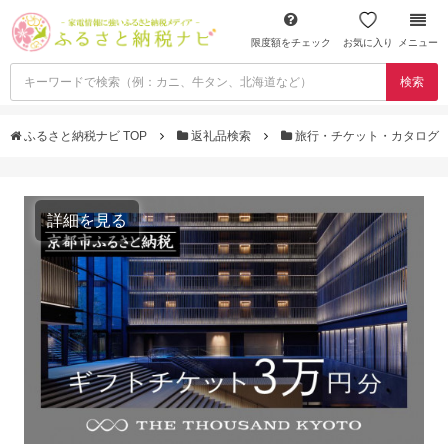
限度額をチェック
お気に入り
メニュー
検索
ふるさと納税ナビ TOP
返礼品検索
旅行・チケット・カタログ
詳細を見る