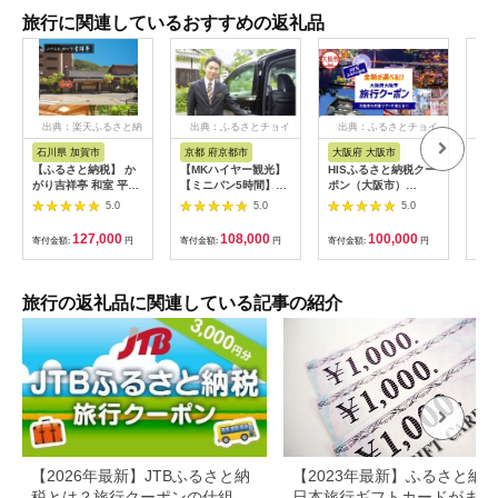
旅行に関連しているおすすめの返礼品
出典：楽天ふるさと納
出典：ふるさとチョイ
出典：ふるさとチョイ
出
税
ス
ス
石川県 加賀市
京都 府京都市
大阪府 大阪市
兵
【ふるさと納税】 か
【MKハイヤー観光】
HISふるさと納税クー
【ふ
がり吉祥亭 和室 平日
【ミニバン5時間】ド
ポン（大阪市）
効期
限定 ペア宿泊券 1泊2
ライバーとめぐるとっ
30,000円分_OS039-
も使
5.0
5.0
5.0
食付 2名 ペア 食事付
ておきの京都観光（3
0001-07
60
温泉 宿泊券 旅行 トラ
／21-6／20・10／1-
券 
127,000
108,000
100,000
寄付金額:
円
寄付金額:
円
寄付金額:
円
寄付
ベル 宿泊 宿泊施設 宿
11／30）
旅行
レジャー F6P-0991
カニ
行 
宿 
旅行の返礼品に関連している記事の紹介
ン 
行 
プレ
日 2
【2026年最新】JTBふるさと納
【2023年最新】ふるさと納
税とは？旅行クーポンの仕組
日本旅行ギフトカードがまだ