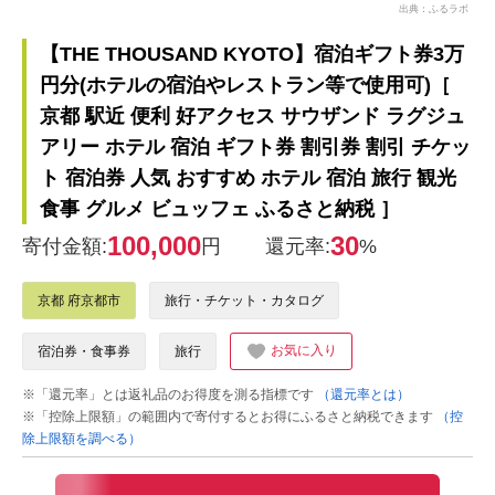
出典：ふるラボ
【THE THOUSAND KYOTO】宿泊ギフト券3万
円分(ホテルの宿泊やレストラン等で使用可)［
京都 駅近 便利 好アクセス サウザンド ラグジュ
アリー ホテル 宿泊 ギフト券 割引券 割引 チケッ
ト 宿泊券 人気 おすすめ ホテル 宿泊 旅行 観光
食事 グルメ ビュッフェ ふるさと納税 ］
100,000
30
寄付金額:
円
還元率:
%
京都 府京都市
旅行・チケット・カタログ
お気に入り
宿泊券・食事券
旅行
※「還元率」とは返礼品のお得度を測る指標です
（還元率とは）
※「控除上限額」の範囲内で寄付するとお得にふるさと納税できます
（控
除上限額を調べる）