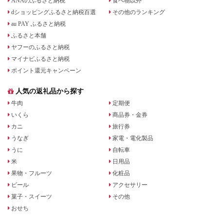
ANAのふるさと納税
食べ物以外
dショッピングふるさと納税百選
その他のランキング
au PAY ふるさと納税
ふるさと本舗
ヤフーのふるさと納税
マイナビふるさと納税
ポイント還元キャンペーン
人気の返礼品から探す
牛肉
定期便
いくら
商品券・金券
カニ
旅行券
うなぎ
家電・電化製品
うに
自転車
米
日用品
果物・フルーツ
化粧品
ビール
アクセサリー
菓子・スイーツ
その他
おせち