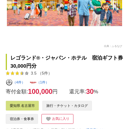
出典：ふるなび
レゴランド®・ジャパン・ホテル 宿泊ギフト券
30,000円分
3.5 （5件）
（4件）
（1件）
100,000
30
寄付金額:
円
還元率:
%
愛知県 名古屋市
旅行・チケット・カタログ
お気に入り
宿泊券・食事券