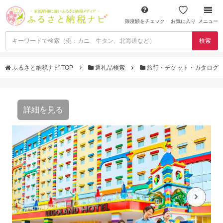
限度額をチェック
お気に入り
メニュー
検索
ふるさと納税ナビ TOP
返礼品検索
旅行・チケット・カタログ
詳細を見る