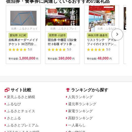
宿泊券・食事券に関連しているおすすめの返礼品
出典：ふるさとチョイ
出典：ふるさとプレミ
出典：ふるなび
ス
アム
愛知県 大口町
長野県 小諸市
神奈川県 鎌倉市
京
自転車オーダーメイド
宿泊券 中棚荘 1泊2食
リストランテ アマル
専門
チケット 30万円分
付 2名様 ギフト券 チ
フィイのイタリアンデ
菜と
【1360365】
ケット 券 宿泊 旅行
ィナーコースA ペア
池】
5.0
5.0
5.0
温泉 食事
券
鳥コ
064
1,000,000
160,000
48,000
寄付金額:
円
寄付金額:
円
寄付金額:
円
寄付
サイト比較
ランキングから探す
楽天ふるさと納税
人気ランキング
ふるなび
還元率ランキング
ふるさとチョイス
家電ランキング
さとふる
高額ランキング
ふるさとプレミアム
一人暮らし