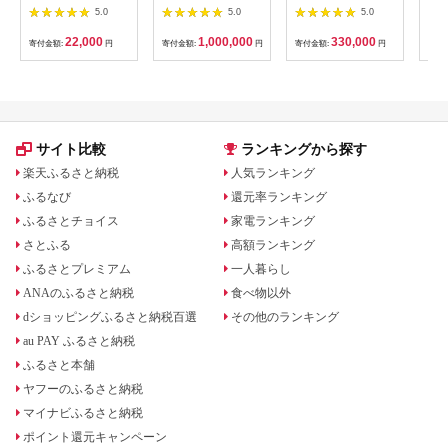
ーケーションお試しプ
300,000円_GI-
「住
5.0
5.0
5.0
ラン｜東北 福島県 会
C701_(都城市) ゴルフ
ア宿
津若松市 東山温泉 旅
ゴルフクラブ ダンロ
22,000
1,000,000
330,000
寄付金額:
円
寄付金額:
円
寄付金額:
円
寄付
行 クーポン 利用券
ップ ゼクシオ スリク
[0800]
ソン クリーブランド
チケット 購入補助券
アイアン ドライバー
フェアウェイウッド
ハイブリッド ウエッ
ジ 最新モデル
サイト比較
ランキングから探す
楽天ふるさと納税
人気ランキング
ふるなび
還元率ランキング
ふるさとチョイス
家電ランキング
さとふる
高額ランキング
ふるさとプレミアム
一人暮らし
ANAのふるさと納税
食べ物以外
dショッピングふるさと納税百選
その他のランキング
au PAY ふるさと納税
ふるさと本舗
ヤフーのふるさと納税
マイナビふるさと納税
ポイント還元キャンペーン