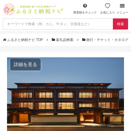
限度額をチェック
お気に入り
メニュー
検索
ふるさと納税ナビ TOP
返礼品検索
旅行・チケット・カタログ
詳細を見る