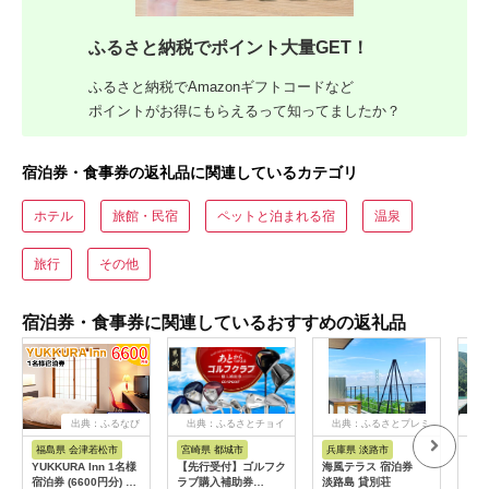
ふるさと納税でポイント大量GET！
ふるさと納税でAmazonギフトコードなど
ポイントがお得にもらえるって知ってましたか？
宿泊券・食事券の返礼品に関連しているカテゴリ
ホテル
旅館・民宿
ペットと泊まれる宿
温泉
旅行
その他
宿泊券・食事券に関連しているおすすめの返礼品
出典：ふるなび
出典：ふるさとチョイ
出典：ふるさとプレミ
出
ス
アム
福島県 会津若松市
宮崎県 都城市
兵庫県 淡路市
高
YUKKURA Inn 1名様
【先行受付】ゴルフク
海風テラス 宿泊券
スノ
宿泊券 (6600円分) ワ
ラブ購入補助券
淡路島 貸別荘
川キ