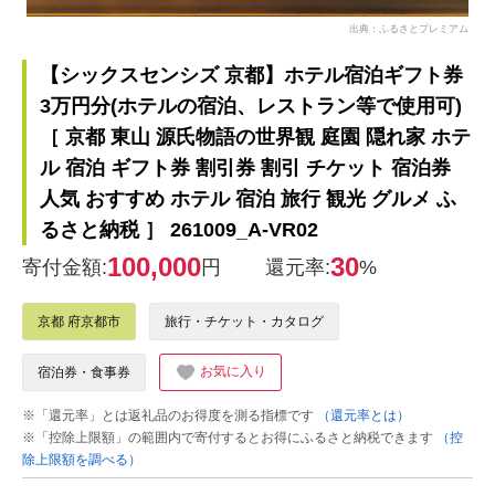
出典：ふるさとプレミアム
【シックスセンシズ 京都】ホテル宿泊ギフト券
3万円分(ホテルの宿泊、レストラン等で使用可)
［ 京都 東山 源氏物語の世界観 庭園 隠れ家 ホテ
ル 宿泊 ギフト券 割引券 割引 チケット 宿泊券
人気 おすすめ ホテル 宿泊 旅行 観光 グルメ ふ
るさと納税 ］ 261009_A-VR02
100,000
30
寄付金額:
円
還元率:
%
京都 府京都市
旅行・チケット・カタログ
お気に入り
宿泊券・食事券
※「還元率」とは返礼品のお得度を測る指標です
（還元率とは）
※「控除上限額」の範囲内で寄付するとお得にふるさと納税できます
（控
除上限額を調べる）