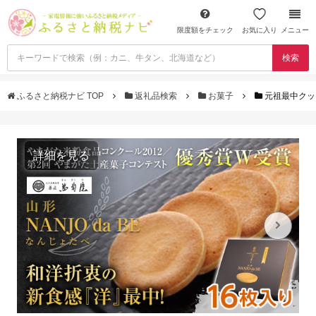
限度額をチェック
お気に入り
メニュー
検索
ふるさと納税ナビ TOP
返礼品検索
お菓子
元祖最中クッキー
詳細を見る