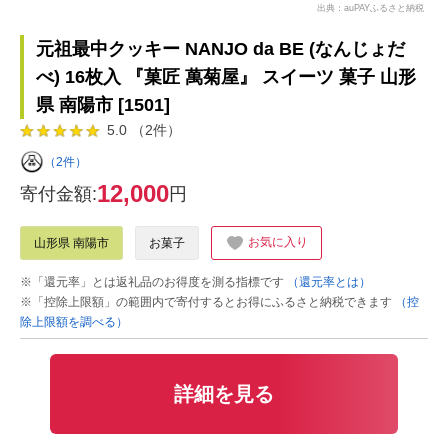
出典：auPAYふるさと納税
元祖最中クッキー NANJO da BE (なんじょだ
べ) 16枚入 『菓匠 萬菊屋』 スイーツ 菓子 山形
県 南陽市 [1501]
5.0 （2件）
（2件）
12,000
寄付金額:
円
お気に入り
山形県 南陽市
お菓子
※「還元率」とは返礼品のお得度を測る指標です
（還元率とは）
※「控除上限額」の範囲内で寄付するとお得にふるさと納税できます
（控
除上限額を調べる）
詳細を見る