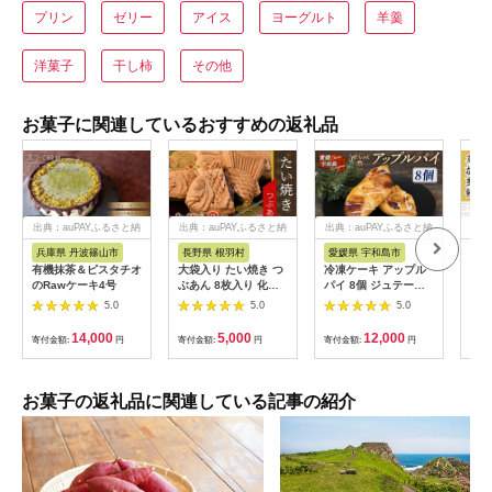
プリン
ゼリー
アイス
ヨーグルト
羊羹
洋菓子
干し柿
その他
お菓子に関連しているおすすめの返礼品
出典：auPAYふるさと納
出典：auPAYふるさと納
出典：auPAYふるさと納
出典
税
税
税
兵庫県 丹波篠山市
長野県 根羽村
愛媛県 宇和島市
埼
有機抹茶＆ピスタチオ
大袋入り たい焼き つ
冷凍ケーキ アップル
訳あ
のRawケーキ4号
ぶあん 8枚入り 化学
パイ 8個 ジュテーム
一斗
添加物不使用 大袋 羽
寿提夢 父の日 スイー
偏り
5.0
5.0
5.0
根付き 和菓子 訳あり
ツ お菓子 デザート お
ほり
たいやき 鯛焼き お祝
やつ 美味しい 焼菓子
ほり
14,000
5,000
12,000
寄付金額:
円
寄付金額:
円
寄付金額:
円
寄付
い めで鯛 5000円
お菓子 おやつ 洋菓子
斗缶
焼き菓子 アップル り
加せ
んご 林檎 パイ 贈り物
和菓
プレゼント ギフト お
ント
お菓子の返礼品に関連している記事の紹介
祝い 記念日 誕生日 誕
の日
生日ケーキ 愛媛 宇和
いし
島 J012-097006
せん
うか