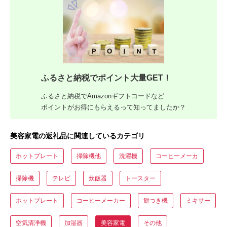
ふるさと納税でポイント大量GET！
ふるさと納税でAmazonギフトコードなど
ポイントがお得にもらえるって知ってましたか？
美容家電の返礼品に関連しているカテゴリ
ホットプレート
掃除機他
洗濯機
コーヒーメーカ
掃除機
テレビ
炊飯器
トースター
ホットプレート
コーヒーメーカー
餅つき機
ミキサー
空気清浄機
加湿器
美容家電
その他