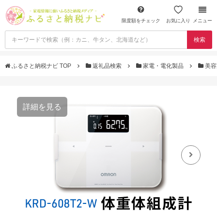
限度額をチェック
お気に入り
メニュー
検索
ふるさと納税ナビ TOP
返礼品検索
家電・電化製品
美容
詳細を見る