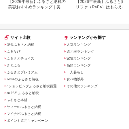
【2026年最新】ふるさと納税の
【2026年最新】ふるさと納
美容おすすめランキング｜美容
リファ（ReFa）はもらえる
家電・コスメ・スキンケアを比
ャワーヘッド・ドライヤー対
較
返礼品を徹底解説
サイト比較
ランキングから探す
楽天ふるさと納税
人気ランキング
ふるなび
還元率ランキング
ふるさとチョイス
家電ランキング
さとふる
高額ランキング
ふるさとプレミアム
一人暮らし
ANAのふるさと納税
食べ物以外
dショッピングふるさと納税百選
その他のランキング
au PAY ふるさと納税
ふるさと本舗
ヤフーのふるさと納税
マイナビふるさと納税
ポイント還元キャンペーン