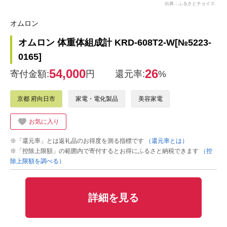
出典：ふるさとチョイス
オムロン
オムロン 体重体組成計 KRD-608T2-W[№5223-
0165]
54,000
26
寄付金額:
円
還元率:
%
京都 府向日市
家電・電化製品
美容家電
お気に入り
※「還元率」とは返礼品のお得度を測る指標です
（還元率とは）
※「控除上限額」の範囲内で寄付するとお得にふるさと納税できます
（控
除上限額を調べる）
詳細を見る