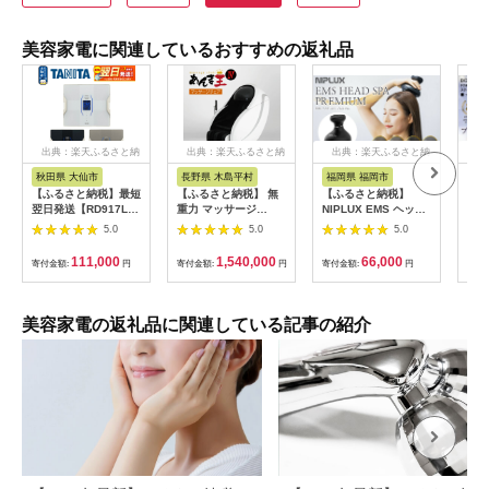
美容家電に関連しているおすすめの返礼品
出典：楽天ふるさと納
出典：楽天ふるさと納
出典：楽天ふるさと納
出
税
税
税
秋田県 大仙市
長野県 木島平村
福岡県 福岡市
東
【ふるさと納税】最短
【ふるさと納税】 無
【ふるさと納税】
ドク
翌日発送【RD917L】
重力 マッサージ
NIPLUX EMS ヘッ
ッチ
タニタ 体組成計 イン
R1500-01 あんま王4
ド・フェイシャルケア
ブラ
5.0
5.0
5.0
ナースキャンデュアル
| 日用品 家電 マッサ
HEAD SPA
振動
【メタリックブラック
ージチェア あんま王
PREMIUM NP-
【1
111,000
1,540,000
66,000
寄付金額:
円
寄付金額:
円
寄付金額:
円
寄付
／グレイッシュゴール
無重力 長野県 木島平
EHSP23BK アタッチ
ド／パールホワイト】
村 信州
メント付 頭皮ケア 頭
体重計
皮マッサージ ヘッド
スパ 美顔器 マッサー
美容家電の返礼品に関連している記事の紹介
ジ ボディケア リフト
ケア フェイスケア ス
カルプ ボディ 全身 防
水 美容 美容家電 福岡
市 福岡