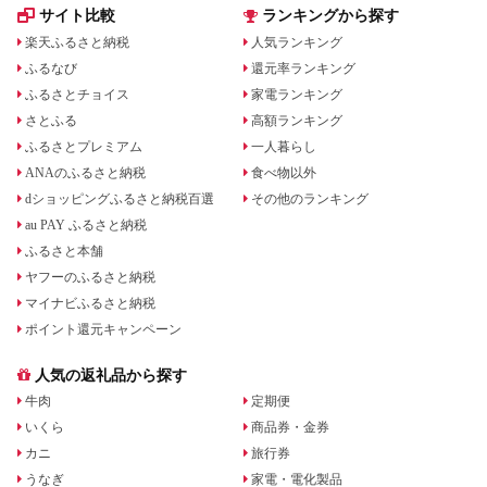
サイト比較
ランキングから探す
楽天ふるさと納税
人気ランキング
ふるなび
還元率ランキング
ふるさとチョイス
家電ランキング
さとふる
高額ランキング
ふるさとプレミアム
一人暮らし
ANAのふるさと納税
食べ物以外
dショッピングふるさと納税百選
その他のランキング
au PAY ふるさと納税
ふるさと本舗
ヤフーのふるさと納税
マイナビふるさと納税
ポイント還元キャンペーン
人気の返礼品から探す
牛肉
定期便
いくら
商品券・金券
カニ
旅行券
うなぎ
家電・電化製品