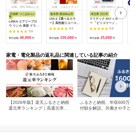
出典：JRE MALLふる
出典：ふるさとチョイ
出典：JRE MALLふる
さと納税
ス
さと納税
茨城県 つくばみらい
栃木県 那須烏山市
埼玉県 川口市
広
市
150-4【選べるカラ
ドリテック IHクッカ
工具
LINKA エアリーブロ
ー】高性能リユース
ー 「ピッコリーノ」
だこ
ウ リンカ 美容 ドライ
スマホ Apple
ブラック DI-
200
5.0
5.0
ヤー ヘアケア 髪 エス
5.0
iPhoneSE 3 128GB
217BK【1642626】
具
テ ギフト ラッピング
SIMロック解除済 本
46,000
150,000
25,000
贈呈品 プレゼント 母
寄付金額:
円
寄付金額:
円
寄付金額:
円
寄付
体のみ ｜ 中古 再生品
の日 母の日準備 母の
本体 端末
日ギフト [EV08-NT]
家電・電化製品の返礼品に関連している記事の紹介
【2026年版】楽天ふるさと納税
ふるさと納税、年収600万の
還元率ランキング｜高還元率返
付額を解説。共働きや子ども
礼品をジャンル別に比較
いる場合も