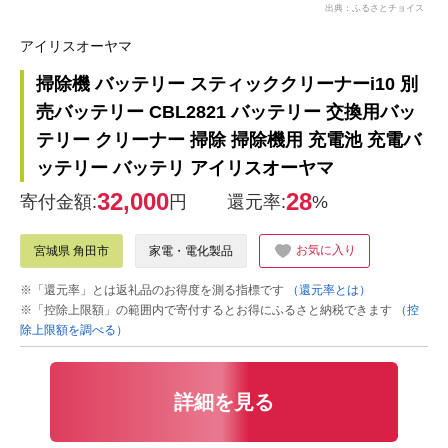
出典：ふるさとチョイス
アイリスオーヤマ
掃除機 バッテリー スティッククリーナーi10 別
売バッテリー CBL2821 バッテリー 交換用バッ
テリー クリーナー 掃除 掃除機用 充電池 充電バ
ッテリー バッテリ アイリスオーヤマ
32,000
28
寄付金額:
円
還元率:
%
お気に入り
宮城県 角田市
家電・電化製品
※「還元率」とは返礼品のお得度を測る指標です
（還元率とは）
※「控除上限額」の範囲内で寄付するとお得にふるさと納税できます
（控
除上限額を調べる）
詳細を見る