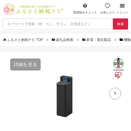
限度額をチェック
お気に入り
メニュー
検索
ふるさと納税ナビ TOP
返礼品検索
家電・電化製品
掃除
詳細を見る