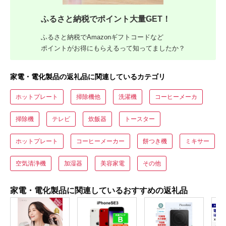
ふるさと納税でポイント大量GET！
ふるさと納税でAmazonギフトコードなど
ポイントがお得にもらえるって知ってましたか？
家電・電化製品の返礼品に関連しているカテゴリ
ホットプレート
掃除機他
洗濯機
コーヒーメーカ
掃除機
テレビ
炊飯器
トースター
ホットプレート
コーヒーメーカー
餅つき機
ミキサー
空気清浄機
加湿器
美容家電
その他
家電・電化製品に関連しているおすすめの返礼品