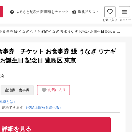
ふるさと納税の
限度額をチェック
返礼品リスト
お気に入り
メニュー
事券 鰻 うなぎ ウナギ 幻のうなぎ 共水うなぎ お祝い お誕生日 記念日 豊島区 東京
分食事券 チケット お食事券 鰻 うなぎ ウナギ
お誕生日 記念日 豊島区 東京
%
お気に入り
宿泊券・食事券
元率とは）
と納税できます
（控除上限額を調べる）
詳細を見る