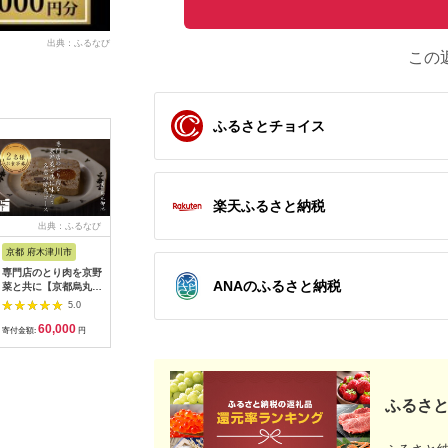
出典：ふるなび
この
ふるさとチョイス
楽天ふるさと納税
出典：ふるなび
出典：ふるなび
出典：ふるなび
出典：ふ
京都 府木津川市
長崎県
埼玉県 飯能市
宮崎県 都
専門店のとり肉を京野
界 雲仙 ふるさと納
【BlueTarp】ランチ
【先行受
ANAのふるさと納税
菜と共に【京都烏丸御
税宿泊ギフト券
お食事券(ペア) チケッ
ラブ購入
池】で味わう2名様焼
（15,000円）【星野
ト HNNC001
300,000円
5.0
5.0
5.0
鳥コースお食事券
リゾート】
C701_(
60,000
50,000
14,000
1
064-15
ゴルフクラ
寄付金額:
円
寄付金額:
円
寄付金額:
円
寄付金額:
ップ ゼク
ソン クリ
チケット 
アイアン 
フェアウ
ふるさと
ハイブリッ
ジ 最新モ