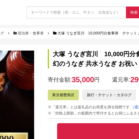
検索
ログ
宿泊券・食事券
大塚 うなぎ宮川 10,000円分食事券 チケット お食
大塚 うなぎ宮川 10,000円
幻のうなぎ 共水うなぎ お祝い 
35,000
29
寄付金額:
円
還元率:
東京都豊島区
旅行・チケット・カタログ
※「還元率」とは返礼品のお得度を測る指標です
（還
※「控除上限額」の範囲内で寄付するとお得にふるさ