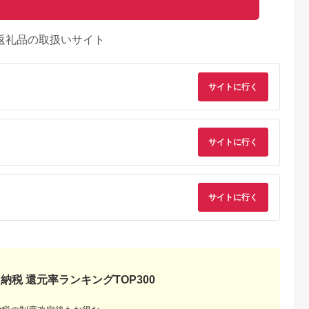
返礼品の取扱いサイト
サイトに行く
サイトに行く
るさとチョイ
出典：ふるさとチョイ
出典：ふるさとプレミ
出典：ふるさとプレ
ス
ス
アム
ア
城市
群馬県 長野原町
秋田県 にかほ市
岡山県 玉野市
付】ゴルフク
北軽井沢・八ッ場ダム
全日 さんねむ温泉 ペ
瀬戸内 温泉 たまの湯
サイトに行く
補助券
周辺ほか町内各所で利
ア宿泊券[2名:1泊朝食
入館優待券 10枚 セ
_GI-
用可能な長野原町ふる
付・スタンダードツイ
ト 利用券 チケット
5.0
5.0
5.0
5.0
都城市) ゴルフ
さと感謝券（3,000円
ン] 旅行券 チケット
,000,000
10,000
51,000
49,000
ブ ダンロ
分）
円
寄付金額:
円
寄付金額:
円
寄付金額:
円
シオ スリク
ーブランド
購入補助券
ドライバー
ェイウッド
納税 還元率ランキングTOP300
ド ウエッ
デル