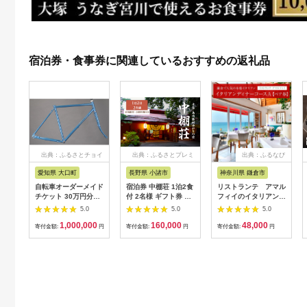
宿泊券・食事券に関連しているおすすめの返礼品
出典：ふるさとチョイ
出典：ふるさとプレミ
出典：ふるなび
ス
アム
愛知県 大口町
長野県 小諸市
神奈川県 鎌倉市
自転車オーダーメイド
宿泊券 中棚荘 1泊2食
リストランテ アマル
チケット 30万円分
付 2名様 ギフト券 チ
フィイのイタリアンデ
【1360365】
ケット 券 宿泊 旅行
ィナーコースA ペア
5.0
5.0
5.0
温泉 食事
券
1,000,000
160,000
48,000
寄付金額:
円
寄付金額:
円
寄付金額:
円