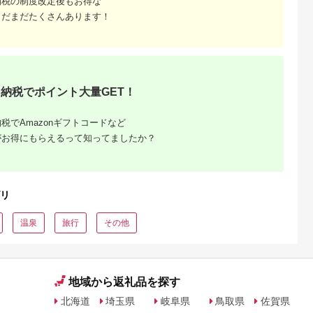
納税の制度改定後もお得な
まだまだたくさんあります！
納税でポイント大量GET！
税でAmazonギフトコードなど
がお得にもらえるって知ってましたか？
リ
温泉
旅行
その他
地域から返礼品を探す
北海道
埼玉県
岐阜県
鳥取県
佐賀県