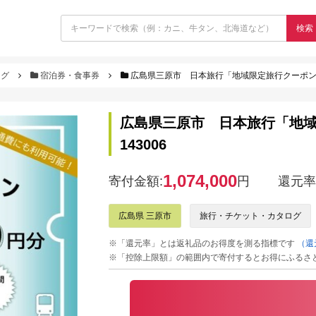
検索
ログ
宿泊券・食事券
広島県三原市 日本旅行「地域限定旅行クーポン」（3
広島県三原市 日本旅行「地域限
143006
1,074,000
寄付金額:
円
還元率
広島県 三原市
旅行・チケット・カタログ
※「還元率」とは返礼品のお得度を測る指標です
（還
※「控除上限額」の範囲内で寄付するとお得にふるさ