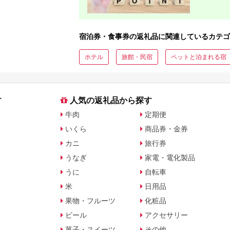
宿泊券・食事券の返礼品に関連しているカテゴ
ホテル
旅館・民宿
ペットと泊まれる宿
す
人気の返礼品から探す
牛肉
定期便
いくら
商品券・金券
カニ
旅行券
うなぎ
家電・電化製品
うに
自転車
米
日用品
果物・フルーツ
化粧品
ビール
アクセサリー
菓子・スイーツ
その他