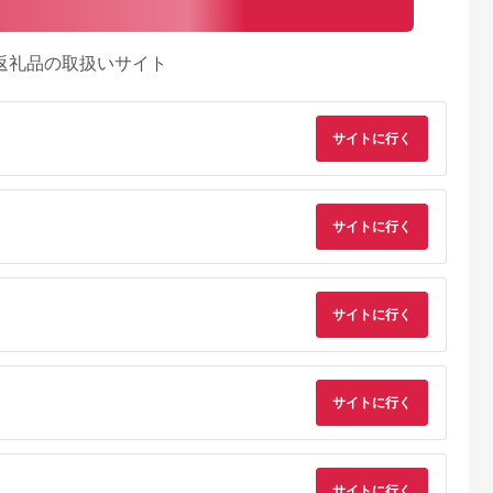
返礼品の取扱いサイト
サイトに行く
サイトに行く
サイトに行く
るさとチョイ
出典：ふるさとチョイ
出典：ふるさとプレミ
出典：ふるさとチョ
ス
ス
アム
サイトに行く
城市
群馬県 長野原町
秋田県 にかほ市
静岡県 島田市
付】ゴルフク
北軽井沢・八ッ場ダム
全日 さんねむ温泉 ペ
[№5695-0585]島田
補助券
周辺ほか町内各所で利
ア宿泊券[2名:1泊朝食
総合スポーツセンタ
_GI-
用可能な長野原町ふる
付・スタンダードツイ
利用回数券12枚綴り
5.0
5.0
5.0
5.0
都城市) ゴルフ
さと感謝券（3,000円
ン] 旅行券 チケット
（プールorトレーニ
,000,000
10,000
51,000
14,000
ブ ダンロ
分）
グ室)
サイトに行く
円
寄付金額:
円
寄付金額:
円
寄付金額:
円