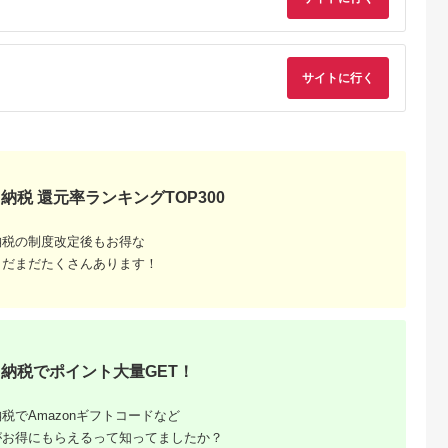
シオ スリク
ーブランド
購入補助券
ドライバー
ェイウッド
サイトに行く
ド ウエッ
デル
納税 還元率ランキングTOP300
納税の制度改定後もお得な
まだまだたくさんあります！
納税でポイント大量GET！
税でAmazonギフトコードなど
がお得にもらえるって知ってましたか？