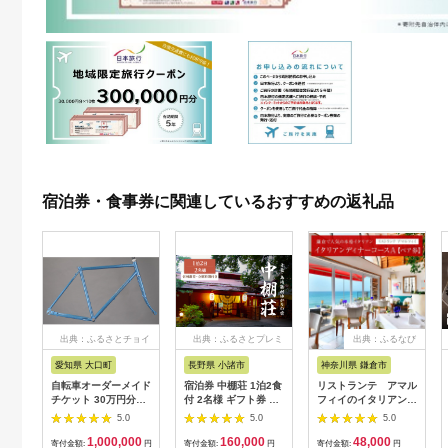
宿泊券・食事券に関連しているおすすめの返礼品
出典：ふるさとチョイ
出典：ふるさとプレミ
出典：ふるなび
ス
アム
愛知県 大口町
長野県 小諸市
神奈川県 鎌倉市
自転車オーダーメイド
宿泊券 中棚荘 1泊2食
リストランテ アマル
チケット 30万円分
付 2名様 ギフト券 チ
フィイのイタリアンデ
【1360365】
ケット 券 宿泊 旅行
ィナーコースA ペア
5.0
5.0
5.0
温泉 食事
券
1,000,000
160,000
48,000
寄付金額:
円
寄付金額:
円
寄付金額:
円