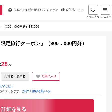
ふるさと納税の
限度額をチェック
返礼品リスト
お気に入り
メニュー
00，000円分）143006
定旅行クーポン」（300，000円分）
28
:
%
お気に入り
宿泊券・食事券
元率とは）
と納税できます
（控除上限額を調べる）
詳細を見る