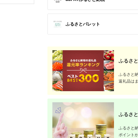
ップ ゼク
ソン クリ
チケット 
アイアン 
フェアウ
ふるさとパレット
ハイブリッ
ジ 最新モ
ふるさと
ふるさと
返礼品は
ふるさと
ふるさと納
ポイント