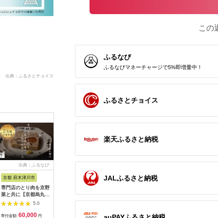
この
ふるなび
ふるなびマネーチャージで5%即増量中！
出典：ふるさとチョイス
ふるさとチョイス
楽天ふるさと納税
出典：ふるなび
出典：ふるなび
出典：ふるなび
出典：ふ
JALふるさと納税
京都 府木津川市
長崎県
埼玉県 飯能市
宮崎県 都
専門店のとり肉を京野
界 雲仙 ふるさと納
【BlueTarp】ランチ
【先行受
菜と共に【京都烏丸御
税宿泊ギフト券
お食事券(ペア) チケッ
ラブ購入
池】で味わう2名様焼
（15,000円）【星野
ト HNNC001
300,000円
5.0
5.0
5.0
鳥コースお食事券
リゾート】
C701_(
60,000
50,000
14,000
1
064-15
ゴルフクラ
auPAYふるさと納税
寄付金額:
円
寄付金額:
円
寄付金額:
円
寄付金額: