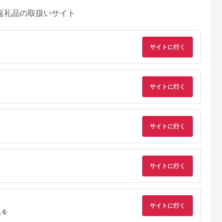
返礼品の取扱いサイト
サイトに行く
サイトに行く
サイトに行く
サイトに行く
るさとチョイ
出典：ふるなび
出典：ふるさとチョイ
出典：ふるさとパレ
ス
ス
沢市
栃木県 那須町
群馬県 長野原町
東京都新宿区
TOKYO オー
四季の宿 こよみ 宿泊
北軽井沢・八ッ場ダム
テジョンデお食事券
トアップお仕
利用券 30,000円｜宿
周辺ほか町内各所で利
(3,000円分)
,000円相当
泊 旅行 チケット 宿泊
用可能な長野原町ふる
サイトに行く
5.0
5.0
5.0
5.0
える
 加賀百万石
券 旅行券 観光 国内旅
さと感謝券（3,000円
17,000
100,000
10,000
10,000
石 北陸 北陸
行 那須 栃木県 那須町
分）
円
寄付金額:
円
寄付金額:
円
寄付金額:
円