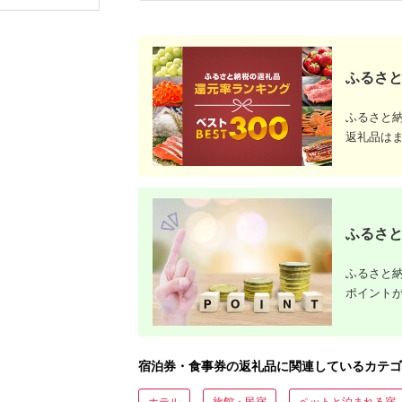
観光 レジャー チケッ
ア 夫婦 カップル 送料
復興 北陸
ト 登山 トレッキング
無料[MFA002]
アルペンルート 山岳
観光 立山観光 立山黒
部観光 F6T-778
ふるさと
ふるさと
返礼品は
ふるさと
ふるさと納
ポイント
宿泊券・食事券の返礼品に関連しているカテゴ
ホテル
旅館・民宿
ペットと泊まれる宿