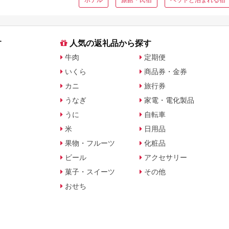
す
人気の返礼品から探す
牛肉
定期便
いくら
商品券・金券
カニ
旅行券
うなぎ
家電・電化製品
うに
自転車
米
日用品
果物・フルーツ
化粧品
ビール
アクセサリー
菓子・スイーツ
その他
おせち