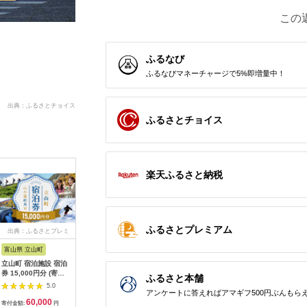
この
ふるなび
ふるなびマネーチャージで5%即増量中！
出典：ふるさとチョイス
ふるさとチョイス
楽天ふるさと納税
ふるさとプレミアム
出典：ふるさとプレミ
出典：ふるなび
出典：ふるさとチョイ
出典：ふ
アム
ス
富山県 立山町
岐阜県 土岐市
京都 府京都市
石川県 金
立山町 宿泊施設 宿泊
うなぎ横綱 名物 ひつ
【御池クリニック】が
FABRIC 
券 15,000円分 (寄附
まぶし ペア お食事券
んドック PETベーシ
ダーセッ
ふるさと本舗
額 60,000円) 宿泊チ
/ 鰻 ご飯 チケット 旅
ックコース受診チケッ
立て券 95
5.0
5.0
5.0
アンケートに答えればアマギフ500円ぶんもら
ケット 宿泊 宿 山小屋
行 お出かけ うなぎ 食
ト
石川 金沢
60,000
28,000
320,000
3
山荘 ホテル 旅 旅行
事 ランチ ディナー ペ
加賀 百万
寄付金額:
円
寄付金額:
円
寄付金額:
円
寄付金額: