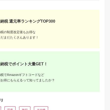
支援
〔G-27〕
納税 還元率ランキングTOP300
納税の制度改定後もお得な
まだまだたくさんあります！
納税でポイント大量GET！
税でAmazonギフトコードなど
がお得にもらえるって知ってましたか？
リ
温泉
旅行
その他