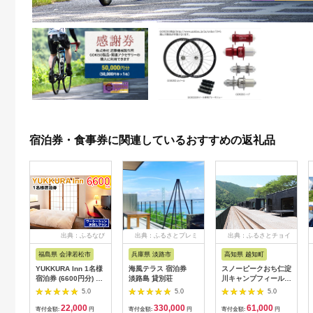
宿泊券・食事券に関連しているおすすめの返礼品
出典：ふるなび
出典：ふるさとプレミ
出典：ふるさとチョイ
アム
ス
福島県 会津若松市
兵庫県 淡路市
高知県 越知町
YUKKURA Inn 1名様
海風テラス 宿泊券
スノーピークおち仁淀
宿泊券 (6600円分) ワ
淡路島 貸別荘
川キャンプフィールド
ーケーションお試しプ
「住箱-jyubako-」ペ
5.0
5.0
5.0
ラン｜東北 福島県 会
ア宿泊チケット
22,000
330,000
61,000
津若松市 東山温泉 旅
寄付金額:
円
寄付金額:
円
寄付金額:
円