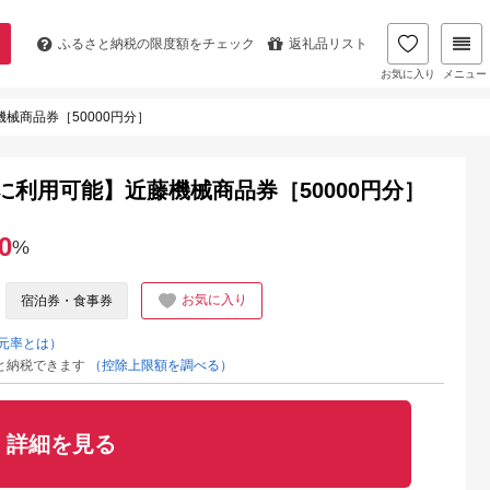
ふるさと納税の
限度額をチェック
返礼品リスト
お気に入り
メニュー
藤機械商品券［50000円分］
SO製品に利用可能】近藤機械商品券［50000円分］
0
%
お気に入り
宿泊券・食事券
元率とは）
と納税できます
（控除上限額を調べる）
詳細を見る