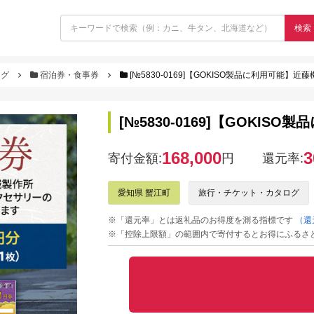
検索
ログ
宿泊券・食事券
[№5830-0169]【GOKISO製品に利用可能】近
[№5830-0169]【GOKI
168,000
3
寄付金額:
円
還元率:
愛知県 蟹江町
旅行・チケット・カタログ
※「還元率」とは返礼品のお得度を測る指標です
（還
※「控除上限額」の範囲内で寄付するとお得にふるさ