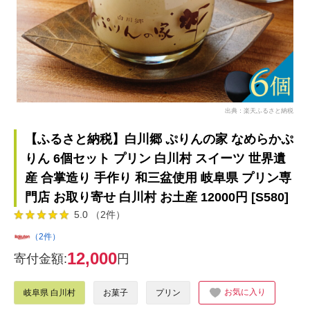
出典：楽天ふるさと納税
【ふるさと納税】白川郷 ぷりんの家 なめらかぷ
りん 6個セット プリン 白川村 スイーツ 世界遺
産 合掌造り 手作り 和三盆使用 岐阜県 プリン専
門店 お取り寄せ 白川村 お土産 12000円 [S580]
5.0 （2件）
（2件）
12,000
寄付金額:
円
お気に入り
岐阜県 白川村
お菓子
プリン