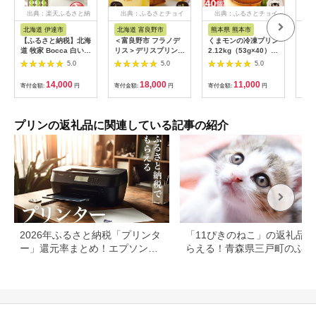
出典：楽天ふるさと納
出典：ふるさとチョイ
出典：ふるさとチョイ
出
税
ス
ス
北海道 伊達市
北海道 富良野市
熊本県 熊本市
茨
【ふるさと納税】北海
＜富良野市 フラノデ
くまモンの冷凍プリン
【ふ
道 牧家 Bocca 白いプ
リス＞デリスプリン&
2.12kg（53g×40）卵
級和
リン 4個入 3本 計12
ミルクレープ ケーキ
不使用 スイーツ デザ
無添
5.0
5.0
5.0
個 プリン カラメルソ
セット_ プリン スイ
ート おやつ
の優
ース カラメル もちも
ーツ ケーキ デザート
「茨
14,000
18,000
11,000
寄付金額:
円
寄付金額:
円
寄付金額:
円
寄付
ち 生乳 ミルク 卵不使
お菓子 おやつ 人気 美
ン」
用 風船プリン スイー
味しい 北海道 富良野
島・
ツ デザート ギフト 送
富良野市 ギフト
食屋
料無料 【 伊達市 】
【1392227】
水戸
プリンの返礼品に関連している記事の紹介
1）
2026年ふるさと納税「プリンタ
「11ぴきのねこ」の返礼品が
ー」還元率まとめ！エプソン・
らえる！青森県三戸町のふる
ブラザーも
と納税