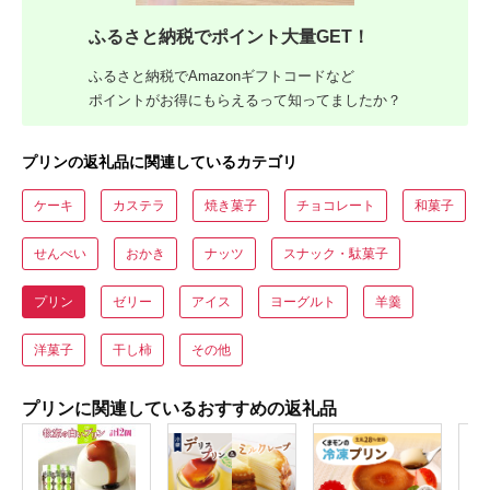
ふるさと納税でポイント大量GET！
ふるさと納税でAmazonギフトコードなど
ポイントがお得にもらえるって知ってましたか？
プリンの返礼品に関連しているカテゴリ
ケーキ
カステラ
焼き菓子
チョコレート
和菓子
せんべい
おかき
ナッツ
スナック・駄菓子
プリン
ゼリー
アイス
ヨーグルト
羊羹
洋菓子
干し柿
その他
プリンに関連しているおすすめの返礼品