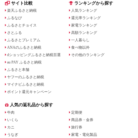
サイト比較
ランキングから探す
楽天ふるさと納税
人気ランキング
ふるなび
還元率ランキング
ふるさとチョイス
家電ランキング
さとふる
高額ランキング
ふるさとプレミアム
一人暮らし
ANAのふるさと納税
食べ物以外
dショッピングふるさと納税百選
その他のランキング
au PAY ふるさと納税
ふるさと本舗
ヤフーのふるさと納税
マイナビふるさと納税
ポイント還元キャンペーン
人気の返礼品から探す
牛肉
定期便
いくら
商品券・金券
カニ
旅行券
うなぎ
家電・電化製品