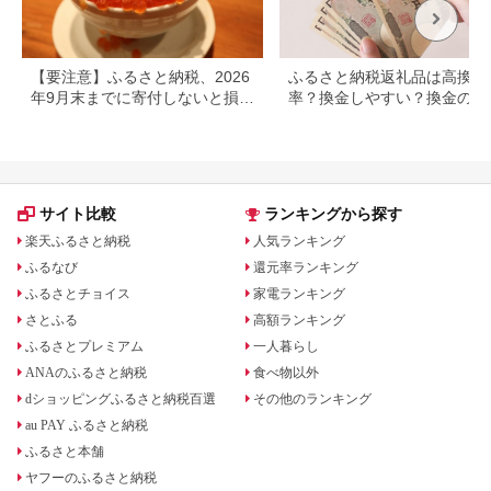
【要注意】ふるさと納税、2026
ふるさと納税返礼品は高換金
年9月末までに寄付しないと損す
率？換金しやすい？換金の可
る可能性大｜10月からの制度変
について
更を解説
サイト比較
ランキングから探す
楽天ふるさと納税
人気ランキング
ふるなび
還元率ランキング
ふるさとチョイス
家電ランキング
さとふる
高額ランキング
ふるさとプレミアム
一人暮らし
ANAのふるさと納税
食べ物以外
dショッピングふるさと納税百選
その他のランキング
au PAY ふるさと納税
ふるさと本舗
ヤフーのふるさと納税