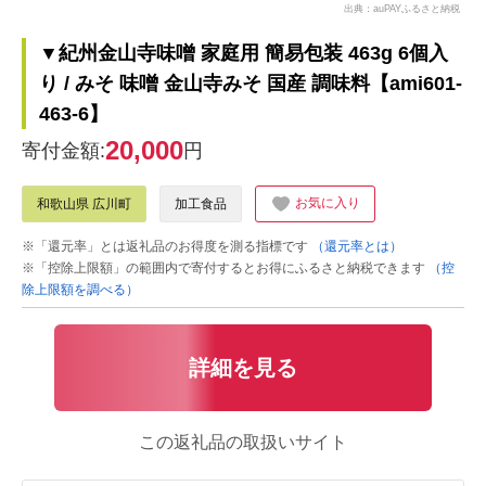
出典：auPAYふるさと納税
▼紀州金山寺味噌 家庭用 簡易包装 463g 6個入
り / みそ 味噌 金山寺みそ 国産 調味料【ami601-
463-6】
20,000
寄付金額:
円
お気に入り
和歌山県 広川町
加工食品
※「還元率」とは返礼品のお得度を測る指標です
（還元率とは）
※「控除上限額」の範囲内で寄付するとお得にふるさと納税できます
（控
除上限額を調べる）
詳細を見る
この返礼品の取扱いサイト