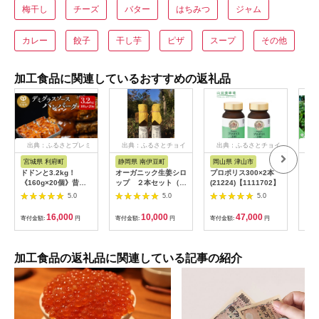
梅干し
チーズ
バター
はちみつ
ジャム
カレー
餃子
干し芋
ピザ
スープ
その他
加工食品に関連しているおすすめの返礼品
出典：ふるさとプレミ
出典：ふるさとチョイ
出典：ふるさとチョイ
出
アム
ス
ス
宮城県 利府町
静岡県 南伊豆町
岡山県 津山市
兵
ドドンと3.2kg！
オーガニック生姜シロ
プロポリス300×2本
淡路
《160g×20個》昔懐
ップ ２本セット（プ
(21224)【1111702】
おす
かしいデミグラスソー
レーン） 【 生姜 健
5.0
5.0
5.0
スハンバーグ 肉 洋食
康 ジンジャーシロッ
簡単 大容量 湯煎 湯せ
プ ジンジャー しょう
16,000
10,000
47,000
寄付金額:
円
寄付金額:
円
寄付金額:
円
寄付
ん 個包装 [大容量 ハ
が 生姜シロップ 】
ンバーグ 肉 おかず 惣
<H-1>
菜 個包装 簡単 湯せん
洋食 湯煎 個別包装 小
加工食品の返礼品に関連している記事の紹介
分 お弁当 便利 お試
し]|06_thm-040601