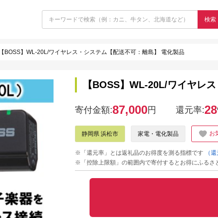
検索
【BOSS】WL-20L/ワイヤレス・システム【配送不可：離島】 電化製品
【BOSS】WL-20L/ワイヤ
87,000
28
寄付金額:
円
還元率:
お
静岡県 浜松市
家電・電化製品
※「還元率」とは返礼品のお得度を測る指標です
（還
※「控除上限額」の範囲内で寄付するとお得にふるさ