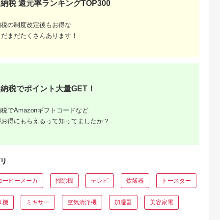
納税 還元率ランキングTOP300
PSE適合製品 2年保証
最大63W AC充電器
(MOT-
かしこく充電 ２年保
ACPD35WU1) ペー
証（MOT-
ルアイリス【 神奈川
ACPD65WU1） パ
納税の制度改定後もお得な
県 海老名市 】
ウダーブルー
まだまだたくさんあります！
納税でポイント大量GET！
税でAmazonギフトコードなど
でこだわ
がお得にもらえるって知ってましたか？
すすめラ
リ
コーヒーメーカ
掃除機
テレビ
炊飯器
トースター
き機
ミキサー
空気清浄機
加湿器
美容家電