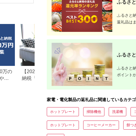
ふるさと
ふるさと
返礼品は
ふるさと
ふるさと納
0万の
【2026年最新版】ふるさと
楽天ふるさと納税
ポイント
や子
納税「食べ物以外」返礼品
りの家電探し。お
の還元率ランキング！
ンキングまとめ
家電・電化製品の返礼品に関連しているカテゴ
ホットプレート
掃除機他
洗濯機
ホットプレート
コーヒーメーカー
餅つ