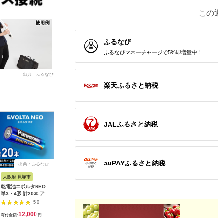
この
ふるなび
ふるなびマネーチャージで5%即増量中！
出典：ふるなび
楽天ふるさと納税
JALふるさと納税
auPAYふるさと納税
出典：ふるなび
出典：ふるなび
出典：ふるなび
出典：ふ
大阪府 貝塚市
静岡県 浜松市
千葉県 千葉市
福島県 磐
乾電池エボルタNEO
ピアノ HP702 ライト
FUNLOGY Speaker
SIGMA 5
単3・4形 計20本 アル
オーク調 設置作業付
white / スピーカー
DC DN |
カリ乾電池 パナソニ
ピアノ
14W出力 家電 高音質
Contemp
5.0
5.0
5.0
ック
低音 大音量 インテリ
ーEマウ
12,000
600,000
5,000
2
ア
寄付金額:
円
寄付金額:
円
寄付金額:
円
寄付金額: