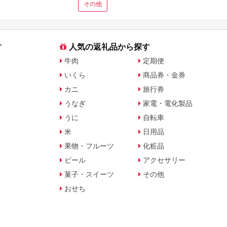
その他
す
人気の返礼品から探す
牛肉
定期便
いくら
商品券・金券
カニ
旅行券
うなぎ
家電・電化製品
うに
自転車
米
日用品
果物・フルーツ
化粧品
ビール
アクセサリー
菓子・スイーツ
その他
おせち