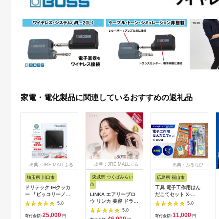
家電・電化製品に関連しているおすすめの返礼品
出典：JRE MALLふる
出典：JRE MALLふる
出典：ふるなび
さと納税
さと納税
茨城県 つくばみらい
埼玉県 川口市
広島県 福山市
市
ドリテック IHクッカ
工具 電子工作用はん
ー 「ピッコリーノ」
LINKA エアリーブロ
だこてセット X-
ブラック DI-
ウ リンカ 美容 ドライ
2000E[BAEG004]工
5.0
5.0
217BK【1642626】
ヤー ヘアケア 髪 エス
具
5.0
25,000
11,000
テ ギフト ラッピング
寄付金額:
円
寄付金額:
円
46,000