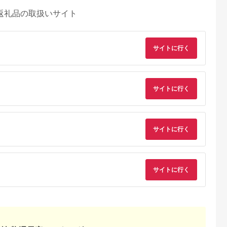
返礼品の取扱いサイト
サイトに行く
サイトに行く
サイトに行く
サイトに行く
るさとプレミ
出典：ふるなび
出典：JRE MALLふる
出典：ふるな
アム
さと納税
梯町
神奈川県 海老名市
大分県 国東市
神奈川県 海老名市
6mm F1.4
MOTTERU(モッテル)
【Canon】 キヤノン
MOTTERU(モッテ
AC充電器 PD35W
ミラーレス カメラ
ル) Power
orary【ソニ
USB-C 1ポートUSB-
EOS R7 ボディー キ
Delivery65W対応
5.0
5.0
5.0
5.0
ント】
A 1ポート 折りたたみ
ャノン 一眼 家電
USB-C×1ポート、
31,000
11,000
657,000
15,000
式プラグ 急速充電
_0022C
USB-A×1ポート 合計
円
寄付金額:
円
寄付金額:
円
寄付金額:
円