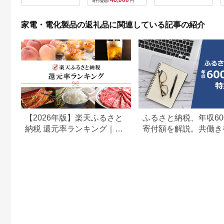
寄付金額:
円
贈呈品 プレゼント 母
の日 母の日準備 母の
日ギフト [EV08-NT]
家電・電化製品の返礼品に関連している記事の紹介
【2026年版】楽天ふるさと
ふるさと納税、年収60
納税 還元率ランキング｜高
寄付額を解説。共働き
還元率返礼品をジャンル別
どもがいる場合も
に比較