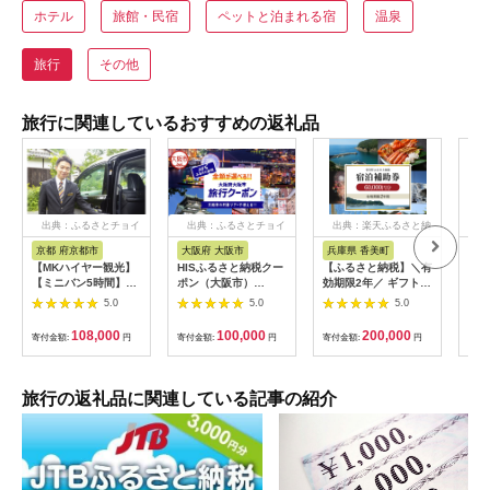
ホテル
旅館・民宿
ペットと泊まれる宿
温泉
旅行
その他
旅行に関連しているおすすめの返礼品
出典：ふるさとチョイ
出典：ふるさとチョイ
出典：楽天ふるさと納
出
ス
ス
税
京都 府京都市
大阪府 大阪市
兵庫県 香美町
栃
【MKハイヤー観光】
HISふるさと納税クー
【ふるさと納税】＼有
【ふ
【ミニバン5時間】ド
ポン（大阪市）
効期限2年／ ギフトに
り日
ライバーとめぐるとっ
30,000円分_OS039-
も使える 宿泊補助券
1万
5.0
5.0
5.0
ておきの京都観光（3
0001-07
60,000円分 宿泊助成
券 
／21-6／20・10／1-
券 宿泊券 旅 トラベル
券 
108,000
100,000
200,000
寄付金額:
円
寄付金額:
円
寄付金額:
円
寄付
11／30）
旅行券 兵庫県 香美町
館 
カニ 温泉 海 観光 旅
ャー
行 関西 ホテル 旅館
チケ
宿 体験 ギフト クーポ
[029
旅行の返礼品に関連している記事の紹介
ン 宿泊 お泊り 国内旅
行 但馬牛 旅館 温泉宿
プレゼント 贈答 母の
日 25-09