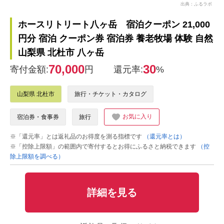
出典：ふるラボ
ホースリトリート八ヶ岳 宿泊クーポン 21,000
円分 宿泊 クーポン券 宿泊券 養老牧場 体験 自然
山梨県 北杜市 八ヶ岳
70,000
30
寄付金額:
円
還元率:
%
山梨県 北杜市
旅行・チケット・カタログ
お気に入り
宿泊券・食事券
旅行
※「還元率」とは返礼品のお得度を測る指標です
（還元率とは）
※「控除上限額」の範囲内で寄付するとお得にふるさと納税できます
（控
除上限額を調べる）
詳細を見る