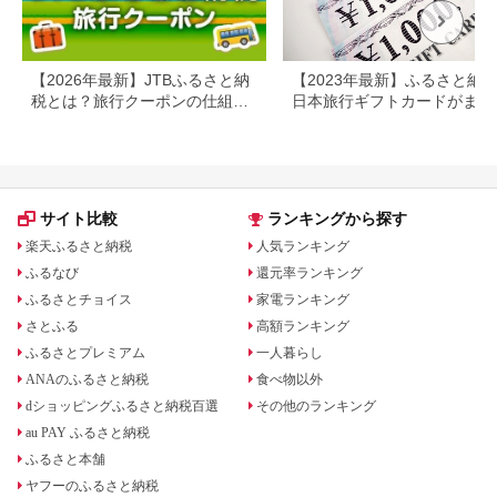
【2026年最新】JTBふるさと納
【2023年最新】ふるさと納
税とは？旅行クーポンの仕組
日本旅行ギフトカードがまだ
み・使い方をわかりやすく解説
らえる⁉
サイト比較
ランキングから探す
楽天ふるさと納税
人気ランキング
ふるなび
還元率ランキング
ふるさとチョイス
家電ランキング
さとふる
高額ランキング
ふるさとプレミアム
一人暮らし
ANAのふるさと納税
食べ物以外
dショッピングふるさと納税百選
その他のランキング
au PAY ふるさと納税
ふるさと本舗
ヤフーのふるさと納税