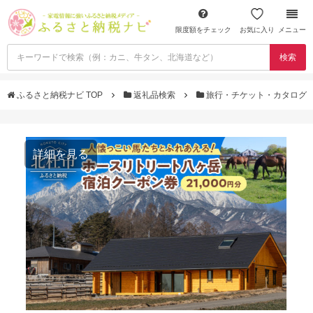
限度額をチェック
お気に入り
メニュー
検索
ふるさと納税ナビ TOP
返礼品検索
旅行・チケット・カタログ
詳細を見る