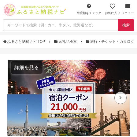
限度額をチェック
お気に入り
メニュー
検索
ふるさと納税ナビ TOP
返礼品検索
旅行・チケット・カタログ
詳細を見る