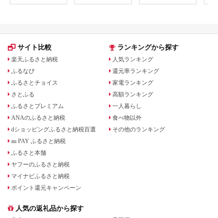
利用券 ギフト プレゼ
すめ 和洋折衷 記念日
ント
ディナー 送料無料 神
奈川 鎌倉 食事券 食事
券 食事券 食事券
サイト比較
ランキングから探す
楽天ふるさと納税
人気ランキング
ふるなび
還元率ランキング
ふるさとチョイス
家電ランキング
さとふる
高額ランキング
ふるさとプレミアム
一人暮らし
ANAのふるさと納税
食べ物以外
dショッピングふるさと納税百選
その他のランキング
au PAY ふるさと納税
ふるさと本舗
ヤフーのふるさと納税
マイナビふるさと納税
ポイント還元キャンペーン
人気の返礼品から探す