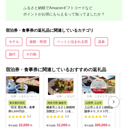
ふるさと納税でAmazonギフトコードなど
ポイントがお得にもらえるって知ってましたか？
宿泊券・食事券の返礼品に関連しているカテゴリ
ホテル
旅館・民宿
ペットと泊まれる宿
温泉
旅行
その他
宿泊券・食事券に関連しているおすすめの返礼品
出典：ふるさとパレッ
出典：ふるなび
出典：ふるさとチョイ
出
ト
ス
東京都渋谷区
神奈川県 鎌倉市
山形県 上山市
山
「松玄 恵比寿」食事
鎌倉市ふるさと納税特
上山市ふるさと納税感
赤湯
券3,000円分
別限定コース（1名様
謝券９０,０００円
枚 (
【098004】 チケット
分）～MOKICHI
分 0023-2208
温泉
5.0
5.0
5.0
お食事券 和食 十割蕎
KAMAKURAの特別全
山形
麦 旬食材 コース料理
7品～ | 食事券 コース
10,000
32,000
300,000
寄付金額:
円
寄付金額:
円
寄付金額:
円
寄付
鍋 ランチ 会食 デート
料理 全7品 人気 おす