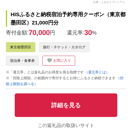
出典：ふるさとプレミアム
HISふるさと納税宿泊予約専用クーポン（東京都
墨田区）21,000円分
70,000
30
寄付金額:
円
還元率:
%
東京都墨田区
旅行・チケット・カタログ
お気に入り
宿泊券・食事券
※「還元率」とは返礼品のお得度を測る指標です
（還元率とは）
※「控除上限額」の範囲内で寄付するとお得にふるさと納税できます
（控
除上限額を調べる）
詳細を見る
この返礼品の取扱いサイト