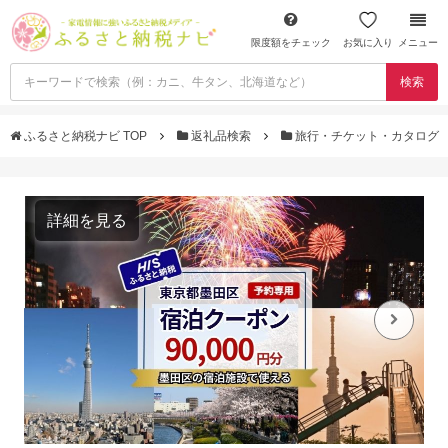
限度額をチェック
お気に入り
メニュー
検索
ふるさと納税ナビ TOP
返礼品検索
旅行・チケット・カタログ
詳細を見る