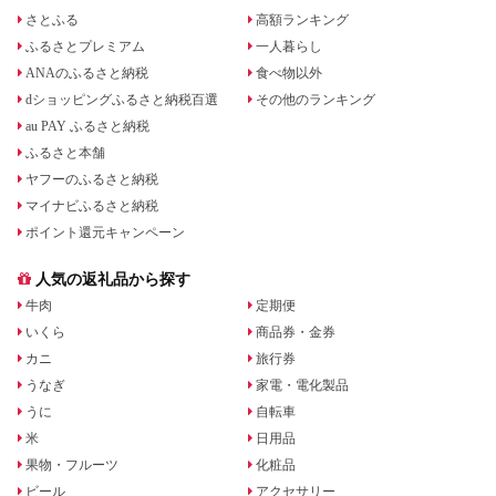
さとふる
高額ランキング
ふるさとプレミアム
一人暮らし
ANAのふるさと納税
食べ物以外
dショッピングふるさと納税百選
その他のランキング
au PAY ふるさと納税
ふるさと本舗
ヤフーのふるさと納税
マイナビふるさと納税
ポイント還元キャンペーン
人気の返礼品から探す
牛肉
定期便
いくら
商品券・金券
カニ
旅行券
うなぎ
家電・電化製品
うに
自転車
米
日用品
果物・フルーツ
化粧品
ビール
アクセサリー