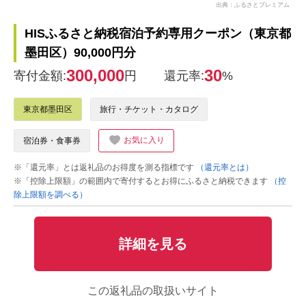
出典：ふるさとプレミアム
HISふるさと納税宿泊予約専用クーポン（東京都
墨田区）90,000円分
300,000
30
寄付金額:
円
還元率:
%
東京都墨田区
旅行・チケット・カタログ
お気に入り
宿泊券・食事券
※「還元率」とは返礼品のお得度を測る指標です
（還元率とは）
※「控除上限額」の範囲内で寄付するとお得にふるさと納税できます
（控
除上限額を調べる）
詳細を見る
この返礼品の取扱いサイト