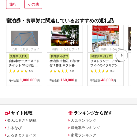
旅行
その他
宿泊券・食事券に関連しているおすすめの返礼品
出典：ふるさとチョイ
出典：ふるさとプレミ
出典：ふるなび
ス
アム
愛知県 大口町
長野県 小諸市
神奈川県 鎌倉市
京
自転車オーダーメイド
宿泊券 中棚荘 1泊2食
リストランテ アマル
専門
チケット 30万円分
付 2名様 ギフト券 チ
フィイのイタリアンデ
菜と
【1360365】
ケット 券 宿泊 旅行
ィナーコースA ペア
池】
5.0
5.0
5.0
温泉 食事
券
鳥コ
064
1,000,000
160,000
48,000
寄付金額:
円
寄付金額:
円
寄付金額:
円
寄付
サイト比較
ランキングから探す
楽天ふるさと納税
人気ランキング
ふるなび
還元率ランキング
ふるさとチョイス
家電ランキング