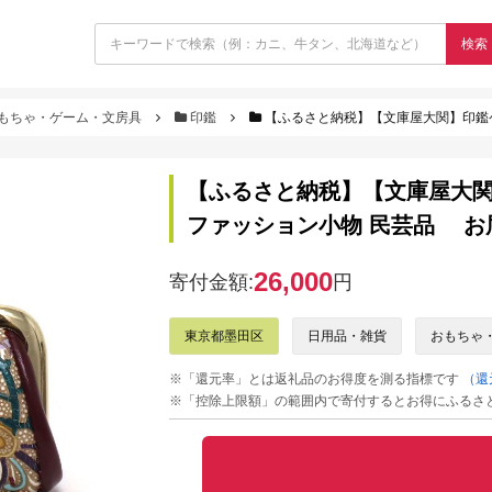
検索
もちゃ・ゲーム・文房具
印鑑
【ふるさと納税】【文庫屋大関】印鑑ケース 
【ふるさと納税】【文庫屋大
ファッション小物 民芸品 お
26,000
寄付金額:
円
東京都墨田区
日用品・雑貨
おもちゃ
※「還元率」とは返礼品のお得度を測る指標です
（還
※「控除上限額」の範囲内で寄付するとお得にふるさ