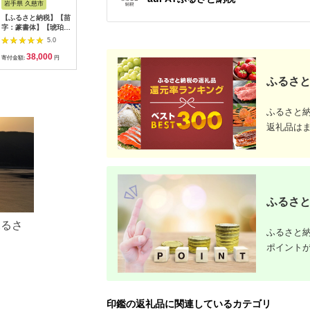
岩手県 久慈市
群馬県 桐生市
香川県 高松市
山形県 山
【ふるさと納税】【苗
復刻版王様クレヨン
せと刺織り(R) カード
【ふるさ
字：篆書体】【琥珀印
(20ピース)
ケース(ダリア イエロ
《削り出し
章】フローティング
ーピンク) せと刺繍
ハンコ立て
5.0
5.0
5.0
15mm【※最大6文字
(R)
（真鍮製
38,000
15,000
23,000
8
まで※】
F20A-960
寄付金額:
円
寄付金額:
円
寄付金額:
円
寄付金額:
ふるさと
ふるさと
返礼品は
ふるさと
ふるさ
ふるさと納
ポイント
印鑑の返礼品に関連しているカテゴリ