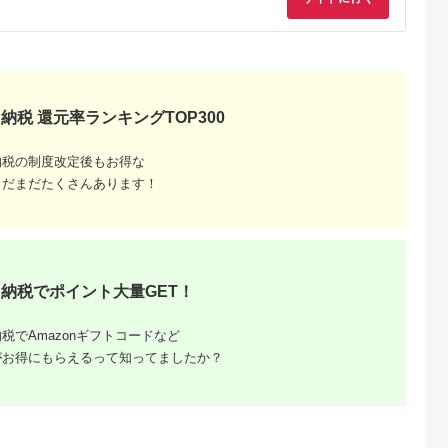
辺町
静岡県 牧之原市
山梨県 市
兵庫県 神戸市
と納税】
【ふるさと納税】 特
チタン印鑑 [5839-
本革 ペンケース
》mengo
上黒水牛印鑑セット
1250] 【民芸品・工
[brique-ブリック]【
 スリム
ケース赤 実印 銀行印
芸品・伝統技術・雑
イビー】
5.0
5.0
4.8
4.5
）送料無料
認印 はんこ 印章 判子
貨・日用品・文房具・
,000
34,000
39,000
12,000
ハンコ 印鑑ケース 朱
雑貨】
円
寄付金額:
円
寄付金額:
円
寄付金額:
円
肉 黒水牛 高級 贈り物
プレゼント ギフト 就
納税 還元率ランキングTOP300
職祝い 成人祝い 結婚
祝い 記念品 ビジネス
公印 証明 印鑑登録 実
納税の制度改定後もお得な
用的 手続き 契約 書類
牧之原市 静岡県
まだまだたくさんあります！
納税でポイント大量GET！
税でAmazonギフトコードなど
がお得にもらえるって知ってましたか？