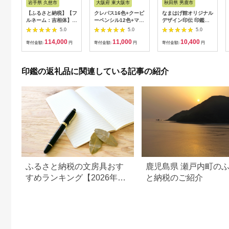
岩手県 久慈市
大阪府 東大阪市
秋田県 男鹿市
【ふるさと納税】【フ
クレパス16色+クーピ
なまはげ館オリジナル
ルネーム：吉相体】
ーペンシル12色+マッ
デザイン印伝 印鑑入
【琥珀印章】トランジ
ト水彩15色(ポリチュ
（紺） 【ファッショ
5.0
5.0
5.0
ェントカラー
ーブ入り)幼稚園、小
ン小物】
114,000
11,000
10,400
15mm【※最大6文字
学校のお祝いに
寄付金額:
円
寄付金額:
円
寄付金額:
円
まで※】
印鑑の返礼品に関連している記事の紹介
ふるさと納税の文房具おす
鹿児島県 瀬戸内町の
すめランキング【2026年】
と納税のご紹介
人気・高級・実用アイテム
を比較