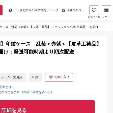
ふるさと納税の
限度額をチェック
返礼品リスト
お気に入り
メニュー
乱菊＜赤紫＞【皮革工芸品】 ファッション小物 民芸品 お届け：発送可能時期より順次配送
関】印鑑ケース 乱菊＜赤紫＞【皮革工芸品】
届け：発送可能時期より順次配送
お気に入り
・ゲーム・文房具
印鑑
元率とは）
と納税できます
（控除上限額を調べる）
詳細を見る