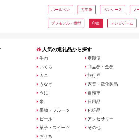
ボールペン
万年筆
ペンケース
ノ
プラモデル・模型
印鑑
テレビゲーム
す
人気の返礼品から探す
牛肉
定期便
いくら
商品券・金券
カニ
旅行券
うなぎ
家電・電化製品
うに
自転車
米
日用品
果物・フルーツ
化粧品
ビール
アクセサリー
菓子・スイーツ
その他
おせち