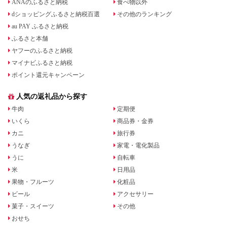
ANAのふるさと納税
食べ物以外
dショッピングふるさと納税百選
その他のランキング
au PAY ふるさと納税
ふるさと本舗
ヤフーのふるさと納税
マイナビふるさと納税
ポイント還元キャンペーン
人気の返礼品から探す
牛肉
定期便
いくら
商品券・金券
カニ
旅行券
うなぎ
家電・電化製品
うに
自転車
米
日用品
果物・フルーツ
化粧品
ビール
アクセサリー
菓子・スイーツ
その他
おせち