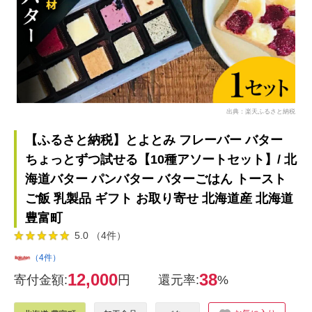
出典：楽天ふるさと納税
【ふるさと納税】とよとみ フレーバー バター
ちょっとずつ試せる【10種アソートセット】/ 北
海道バター パンバター バターごはん トースト
ご飯 乳製品 ギフト お取り寄せ 北海道産 北海道
豊富町
5.0 （4件）
（4件）
12,000
38
寄付金額:
円
還元率:
%