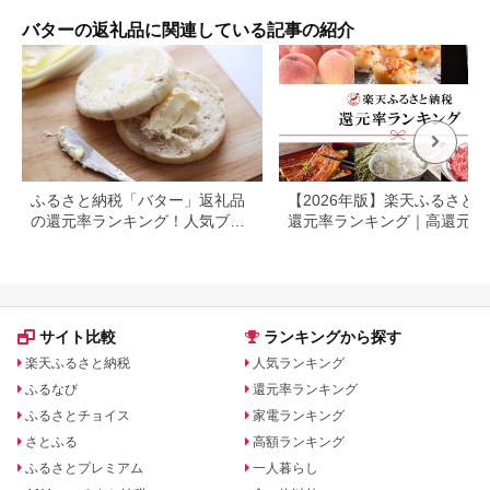
バターの返礼品に関連している記事の紹介
ふるさと納税「バター」返礼品
【2026年版】楽天ふるさと
の還元率ランキング！人気ブラ
還元率ランキング｜高還元率
ンドのバター返礼品も紹介
礼品をジャンル別に比較
サイト比較
ランキングから探す
楽天ふるさと納税
人気ランキング
ふるなび
還元率ランキング
ふるさとチョイス
家電ランキング
さとふる
高額ランキング
ふるさとプレミアム
一人暮らし