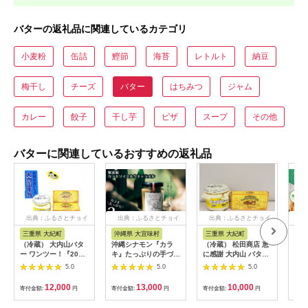
バターの返礼品に関連しているカテゴリ
小麦粉
缶詰
鰹節
海苔
レトルト
納豆
梅干し
チーズ
バター
はちみつ
ジャム
カレー
餃子
干し芋
ピザ
スープ
その他
バターに関連しているおすすめの返礼品
出典：ふるさとチョイ
出典：ふるさとチョイ
出典：ふるさとチョイ
出
ス
ス
ス
三重県 大紀町
沖縄県 大宜味村
三重県 大紀町
北
（冷蔵） 大内山バタ
沖縄シナモン『カラ
（冷蔵） 松田商店 恵
｢よ
ー ワンツー！『200
キ』たっぷりの手づく
に感謝 大内山 バター
いよ
ｇ×2個＆300ｇ×1
り無添加カラキソイミ
ワンダフル ／ ふるさ
セッ
5.0
5.0
5.0
個』 恵みに感謝 松田
ルクキャラメル
と納税 チャーン製法
商店 ／ 手造り バター
三重県 大紀町
12,000
13,000
10,000
寄付金額:
円
寄付金額:
円
寄付金額:
円
寄付
セット ふるさと納税
三重県 大紀町