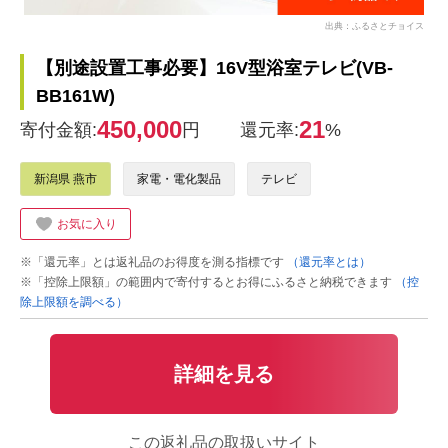
出典：ふるさとチョイス
【別途設置工事必要】16V型浴室テレビ(VB-
BB161W)
450,000
21
寄付金額:
円
還元率:
%
新潟県 燕市
家電・電化製品
テレビ
お気に入り
※「還元率」とは返礼品のお得度を測る指標です
（還元率とは）
※「控除上限額」の範囲内で寄付するとお得にふるさと納税できます
（控
除上限額を調べる）
詳細を見る
この返礼品の取扱いサイト