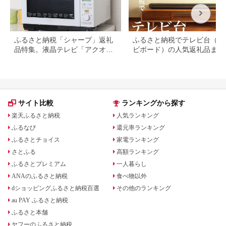
ふるさと納税「シャープ」返礼
ふるさと納税でテレビ台（テ
品特集。液晶テレビ「アクオ
ビボード）の人気返礼品まと
ス」は終了間近
サイト比較
ランキングから探す
楽天ふるさと納税
人気ランキング
ふるなび
還元率ランキング
ふるさとチョイス
家電ランキング
さとふる
高額ランキング
ふるさとプレミアム
一人暮らし
ANAのふるさと納税
食べ物以外
dショッピングふるさと納税百選
その他のランキング
au PAY ふるさと納税
ふるさと本舗
ヤフーのふるさと納税