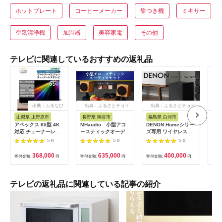
ホットプレート
コーヒーメーカー
餅つき機
ミキサー
空気清浄機
加湿器
美容家電
その他
テレビに関連しているおすすめの返礼品
出典：ふるなび
出典：ふるさとチョイ
出典：ふるさとチョイ
ス
ス
山梨県 上野原市
長野県 岡谷市
福島県 白河市
神
アペックス 65型 4K
MHaudio 小型アコ
DENON Homeシリー
TV
対応 チューナーレス
ースティックオーディ
ズ専用 ワイヤレス・
置費
ウルトラハイビジョン
オセット
サブウーハー
LE
5.0
5.0
5.0
液晶テレビ
［DENONHOMESUB
REG
AP65DPX)
K］ F21R-844
Z9
368,000
635,000
400,000
寄付金額:
円
寄付金額:
円
寄付金額:
円
寄付
型 
蔵 /
65
TV
テレビの返礼品に関連している記事の紹介
65V
4K 
イム
フラ
ダブ
電 