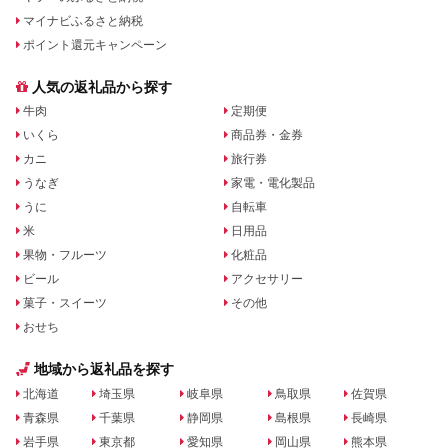
マイナビふるさと納税
ポイント還元キャンペーン
人気の返礼品から探す
牛肉
定期便
いくら
商品券・金券
カニ
旅行券
うなぎ
家電・電化製品
うに
自転車
米
日用品
果物・フルーツ
化粧品
ビール
アクセサリー
菓子・スイーツ
その他
おせち
地域から返礼品を探す
北海道
埼玉県
岐阜県
鳥取県
佐賀県
青森県
千葉県
静岡県
島根県
長崎県
岩手県
東京都
愛知県
岡山県
熊本県