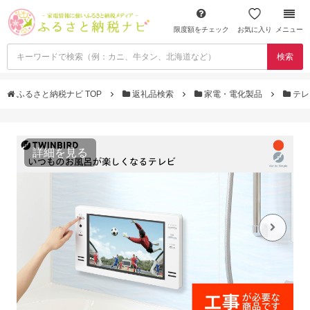
限度額をチェック
お気に入り
メニュー
検索
ふるさと納税ナビ TOP
返礼品検索
家電・電化製品
テレ
詳細を見る