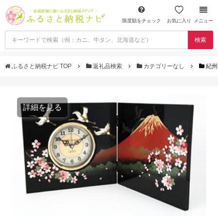
限度額をチェック
お気に入り
メニュー
検索
ふるさと納税ナビ TOP
返礼品検索
カテゴリーなし
紀州
詳細を見る