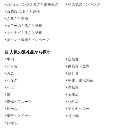
dショッピングふるさと納税百選
その他のランキング
au PAY ふるさと納税
ふるさと本舗
ヤフーのふるさと納税
マイナビふるさと納税
ポイント還元キャンペーン
人気の返礼品から探す
牛肉
定期便
いくら
商品券・金券
カニ
旅行券
うなぎ
家電・電化製品
うに
自転車
米
日用品
果物・フルーツ
化粧品
ビール
アクセサリー
菓子・スイーツ
その他
おせち