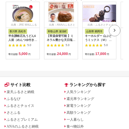
出典：JRE MALLふる
出典：ANAのふるさと
出典：ふるさとチョイ
出
さと納税
納税
ス
香川県 高松市
和歌山県 湯浅町
山形県 鶴岡市
鹿
半生讃岐石丸うどん6
【常温保管可能 】ミ
キーホルダー 山ぶど
【ふ
人前（めんつゆ付き）
ネラル豊かな天日塩だ
うミックス（Ｍ） 山
ひか
麺300g×2袋
けで漬けた無添加梅干
形県鶴岡市 アトリエ
きほ
5.0
5.0
5.0
し2kg 梅ボーイズ｜
かおる | 山葡萄 雑貨
定期
南高梅
キーホルダー ギフト
5k
5,000
24,000
17,000
寄付金額:
円
寄付金額:
円
寄付金額:
円
寄付
B201_EP6024
贈り物 お取り寄せ 返
びく
礼品
産 
飯 
ま町
サイト比較
ランキングから探す
楽天ふるさと納税
人気ランキング
ふるなび
還元率ランキング
ふるさとチョイス
家電ランキング
さとふる
高額ランキング
ふるさとプレミアム
一人暮らし
ANAのふるさと納税
食べ物以外