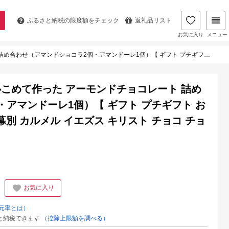
ふるさと納税の
限度額をチェック
返礼品リスト
お気に入り
メニュー
ギフト プチギフト お菓子 お礼 お返し 北海道 十勝 幕別 カルメル イエズス キリスト チョコ チョコレート アーモンド 】
こめて作った アーモンドチョコレート 詰め
アマンドーレ1個）【 ギフト プチギフト お
 幕別 カルメル イエズス キリスト チョコ チョ
お気に入り
元率とは）
と納税できます
（控除上限額を調べる）