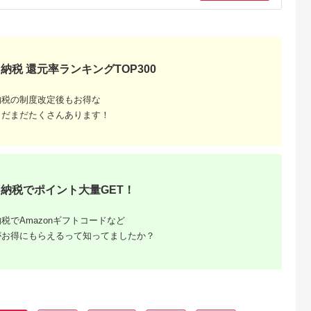
 ボンボン
ホワイトチョコクラン
スイーツ お
チ 2箱(1箱5粒入り) チ
用 ギフト お
ョコ お菓子 菓子 スイ
福岡県 小郡
ーツ ギフト プレゼン
ト 贈り物 自然派 健康
志向 バレンタイン
ホワイトデー バレン
納税 還元率ランキングTOP300
タインデー チョコレ
ート人気
納税の制度改定後もお得な
まだまだたくさんあります！
るさと納
納税でポイント大量GET！
税でAmazonギフトコードなど
がお得にもらえるって知ってましたか？