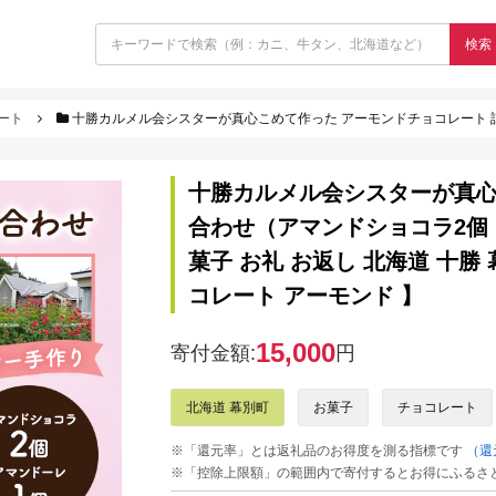
検索
ート
十勝カルメル会シスターが真心こめて作った アーモンドチョコレート 詰め合わせ（アマンドショコラ2個・アマンドーレ1個）【 
十勝カルメル会シスターが真心
合わせ（アマンドショコラ2個・
菓子 お礼 お返し 北海道 十勝
コレート アーモンド 】
15,000
寄付金額:
円
北海道 幕別町
お菓子
チョコレート
※「還元率」とは返礼品のお得度を測る指標です
（還
※「控除上限額」の範囲内で寄付するとお得にふるさ