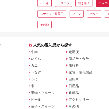
ケーキ
カステラ
焼き菓子
チョコ
スナック・駄菓子
プリン
ゼリー
その他
す
人気の返礼品から探す
牛肉
定期便
いくら
商品券・金券
カニ
旅行券
うなぎ
家電・電化製品
うに
自転車
米
日用品
果物・フルーツ
化粧品
ビール
アクセサリー
菓子・スイーツ
その他