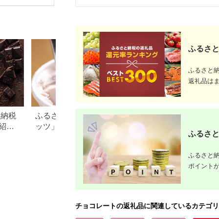
）やました》】
詰め合わせ セット 厳
子 アウトレット 訳ア
ート専門店
[ARJ018]
選 スイーツ QUON ギ
リ
ショコラ 
フト 贈答 手土産 |
菓子 贈答
菓子 おかし スイーツ
取り寄せ 
デザート 食品 人気 お
市
すすめ 送料無料
ふるさと
ふるさと
返礼品は
と納税
ふるさと納税「ハーゲンダ
青森県八戸市のふ
紹
ッツ」返礼品特集！還元率
税のご紹介
ふるさと
ポテ
情報も
も
ふるさと納
ポイント
チョコレートの返礼品に関連しているカテゴリ