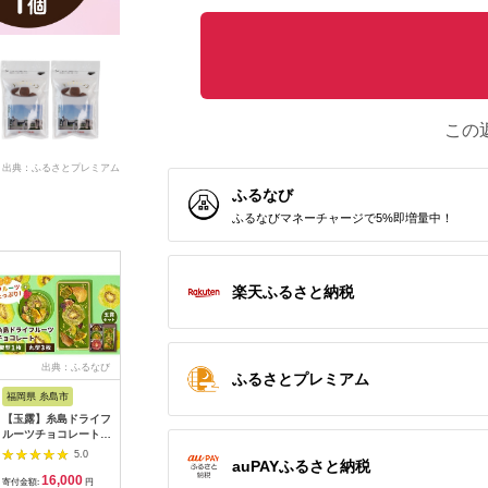
この
出典：ふるさとプレミアム
ふるなび
ふるなびマネーチャージで5%即増量中！
楽天ふるさと納税
出典：ふるなび
出典：楽天ふるさと納
出典：楽天ふるさと納
出典：ふ
ふるさとプレミアム
税
税
福岡県 糸島市
栃木県 大田原市
栃木県 栃木市
福岡県 小
【玉露】糸島ドライフ
【ふるさと納税】久遠
【ふるさと納税】【訳
【定期便/
ルーツチョコレート3
チョコレート 栃木那
あり】 生チョコ 200g
ボンショコ
種4個セットBOX《糸
須野店 手提げギフト
| 訳あり チョコレート
ソート／
5.0
5.0
5.0
auPAYふるさと納税
島》
ボックス ｜ チョコレ
手作り 人気 スイーツ
NICOchoc
16,000
5,000
8,000
2
【itoshimacco《（株
ート 洋菓子 ショコラ
おつまみ お菓子 洋菓
ョコレート
寄付金額:
円
寄付金額:
円
寄付金額:
円
寄付金額: