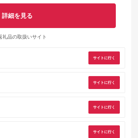
詳細を見る
返礼品の取扱いサイト
サイトに行く
サイトに行く
るさとチョイ
出典：ふるさとチョイ
出典：ふるさとプレミ
出典：ふるな
サイトに行く
ス
ス
アム
郡市
岐阜県 飛騨市
石川県 加賀市
静岡県 藤枝市
12回】ボン
チョコクランチ クラ
花紫オリジナル プレ
明治 ストロベリー チ
ラ18種ア
ンチチョコ 飛騨の森
ミアムクッキー F6P-
ョコレート 6箱セッ
のめぐみグラノーラ
2888
チョコレート
5.0
5.0
5.0
5.0
olaterie チ
メナモミチョコクラン
サイトに行く
80,000
10,000
24,000
12,000
 チョコレ
チ＆エゴマと黒マメの
円
寄付金額:
円
寄付金額:
円
寄付金額:
円