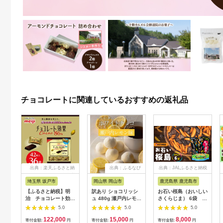
チョコレートに関連しているおすすめの返礼品
出典：楽天ふるさと納
出典：ふるなび
出典：JALふるさと納税
税
埼玉県 坂戸市
岡山県 岡山市
鹿児島県 鹿児島市
【ふるさと納税】明
訳あり ショコリッシ
お石い桜島（おいしい
治 チョコレート効果
ュ 480g 瀬戸内レモン
さくらじま） 6袋
カカオ86%大袋
約19～21個入り ｜ス
K347-001_01
5.0
5.0
5.0
210g(42枚)×36袋
イーツ スイーツ チョ
122,000
15,000
8,000
【1545094】
コレート チョコレー
寄付金額:
円
寄付金額:
円
寄付金額:
円