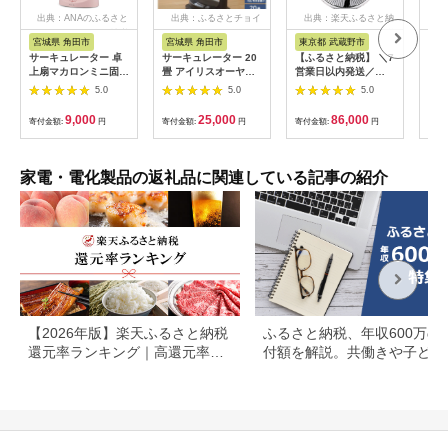
出典：ANAのふるさと
出典：ふるさとチョイ
出典：楽天ふるさと納
納税
ス
税
宮城県 角田市
宮城県 角田市
東京都 武蔵野市
茨
市
サーキュレーター 卓
サーキュレーター 20
【ふるさと納税】 ＼7
Air C
上扇マカロンミニ固定
畳 アイリスオーヤマ
営業日以内発送／
ア４
式 TAF-MKM10N-P ピ
首振り 扇風機 部屋干
GreenFan Cirq ホワ
5.0
5.0
5.0
団乾
ンク
し 新生活 扇風機 卓上
イト×ブラック EGF-
乾燥
卓上扇風機 冷房 暖房
3400-WK/JP バルミ
9,000
25,000
86,000
寄付金額:
円
寄付金額:
円
寄付金額:
円
燥 
寄付
節電 省エネ 空気循環
ューダ サーキュレー
能 
涼しい循環 コンパク
ター グリーンファン
おし
ト アイリスオーヤマ
部屋干し 扇風機 送風
[AG
PCF-HM23-B
換気 家電 大風量 節電
家電・電化製品の返礼品に関連している記事の紹介
生活家電 東京都 武蔵
野市 送料無料
【2026年版】楽天ふるさと納税
ふるさと納税、年収600万の
還元率ランキング｜高還元率返
付額を解説。共働きや子ども
礼品をジャンル別に比較
いる場合も