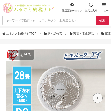
限度額をチェック
お気に入り
メニュー
検索
ふるさと納税ナビ TOP
返礼品検索
家電・電化製品
家電
詳細を見る