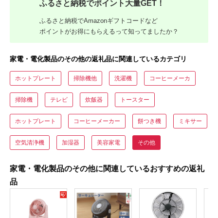
ふるさと納税でポイント大量GET！
ふるさと納税でAmazonギフトコードなど
ポイントがお得にもらえるって知ってましたか？
家電・電化製品のその他の返礼品に関連しているカテゴリ
ホットプレート
掃除機他
洗濯機
コーヒーメーカ
掃除機
テレビ
炊飯器
トースター
ホットプレート
コーヒーメーカー
餅つき機
ミキサー
空気清浄機
加湿器
美容家電
その他
家電・電化製品のその他に関連しているおすすめの返礼
品