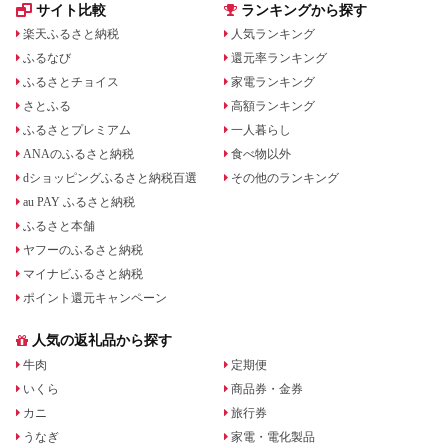
サイト比較
ランキングから探す
楽天ふるさと納税
人気ランキング
ふるなび
還元率ランキング
ふるさとチョイス
家電ランキング
さとふる
高額ランキング
ふるさとプレミアム
一人暮らし
ANAのふるさと納税
食べ物以外
dショッピングふるさと納税百選
その他のランキング
au PAY ふるさと納税
ふるさと本舗
ヤフーのふるさと納税
マイナビふるさと納税
ポイント還元キャンペーン
人気の返礼品から探す
牛肉
定期便
いくら
商品券・金券
カニ
旅行券
うなぎ
家電・電化製品