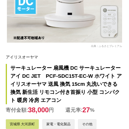
出典：ふるさとプレミアム
アイリスオーヤマ
サーキュレーター 扇風機 DC サーキュレーター
アイ DC JET PCF-SDC15T-EC-W ホワイト ア
イリスオーヤマ 送風 換気 15cm 丸洗いできる
換気 新生活 リモコン付き首振り 小型 コンパク
ト 暖房 冷房 エアコン
38,000
27
寄付金額:
円
還元率:
%
宮城県 大河原町
家電・電化製品
その他