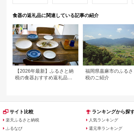
ップ セット おしゃれ
茶匙) セット2客 化粧
レンジ対応可 食洗器
箱入り カップアンド
対応可（AS003-1）
ソーサー ティースプ
食器の返礼品に関連している記事の紹介
ーン 洋白 ニッケルシ
ルバー 食器 陶器 ギフ
ト 贈り物 プレゼント
広島県 呉市
【2026年最新】ふるさと納
福岡県嘉麻市のふるさ
税の食器おすすめ返礼品｜
税のご紹介
産地・寄付額別に選び方も
解説
サイト比較
ランキングから探
楽天ふるさと納税
人気ランキング
ふるなび
還元率ランキング