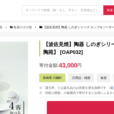
検索
器
食器のその他
【波佐見焼】陶器 しのぎシリーズ カップ＆ソーサー 4客
【波佐見焼】陶器 しのぎシリー
陶苑】 [OAP032]
43,000
寄付金額:
円
長崎県 川棚町
日用品・雑貨
食器
※「還元率」とは返礼品のお得度を測る指標です
（還
※「控除上限額」の範囲内で寄付するとお得にふるさ