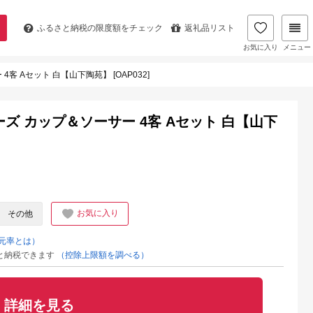
ふるさと納税の
限度額をチェック
返礼品リスト
お気に入り
メニュー
 Aセット 白【山下陶苑】 [OAP032]
ズ カップ＆ソーサー 4客 Aセット 白【山下
お気に入り
その他
元率とは）
と納税できます
（控除上限額を調べる）
詳細を見る