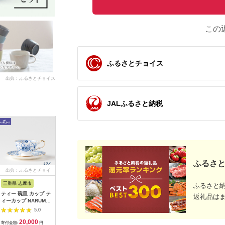
この
ふるさとチョイス
出典：ふるさとチョイス
JALふるさと納税
ふるさと
出典：ふるさとチョイ
出典：ふるさとチョイ
出典：楽天ふるさと納
出典：ふ
ス
ス
税
三重県 志摩市
長崎県 波佐見町
佐賀県 伊万里市
愛知県 み
ふるさと
ティー 碗皿 カップ テ
【波佐見焼】水晶花詰
【ふるさと納税】【ノ
ノリタケ 
返礼品は
ィーカップ NARUMI
ティータイム ティー
リタケ】ヨシノ カッ
ードガー
１客 食器 紅茶 ティー
ポット カップ ソーサ
プ＆ソーサー（グレ
ー・コー
5.0
5.0
5.0
三重 志摩 伊勢志摩 三
ー ペアセット 食器 皿
ー） 058-H1050
セット【11
20,000
136,000
36,000
2
重ナルミ ナルミ ボー
【丹心窯】 [AB20]
寄付金額:
円
寄付金額:
円
寄付金額:
円
寄付金額: