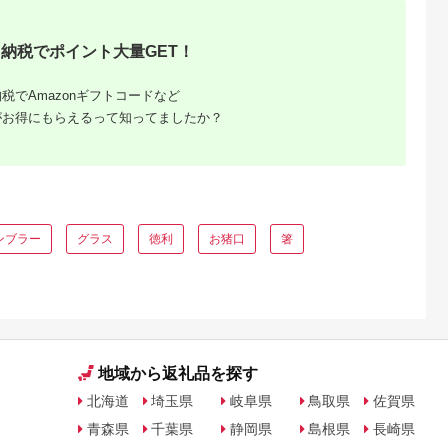
納税でポイント大量GET！
税でAmazonギフトコードなど
がお得にもらえるって知ってましたか？
るさと納
ンブラー
グラス
徳利
お猪口
箸
品の人
ング
地域から返礼品を探す
北海道
埼玉県
岐阜県
鳥取県
佐賀県
青森県
千葉県
静岡県
島根県
長崎県