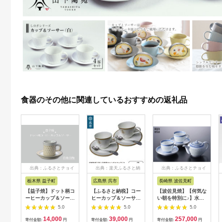
食器のその他に関連しているおすすめの返礼品
出典：ふるさとチョイ
出典：楽天ふるさと納
出典：ふるさとチョイ
ス
税
ス
栃木県 益子町
広島県 呉市
長崎県 波佐見町
【益子焼】ドット柄コ
【ふるさと納税】コー
【波佐見焼】【何気な
ーヒーカップ＆ソーサ
ヒーカップ＆ソーサー
い朝を特別に♪】水晶
ー（白地白釉）｜栃木
2客 (桜に錨)＋海軍復
青海波 ポット カップ
5.0
5.0
5.0
県 益子町 ふるさと納
刻ティースプーン2本
碗皿 セット 食器 皿
14,000
39,000
257,000
税 焼き物 コーヒーカ
(捧吉右衛門商店製紅
【丹心窯】 [AB04]
寄付金額:
円
寄付金額:
円
寄付金額:
円