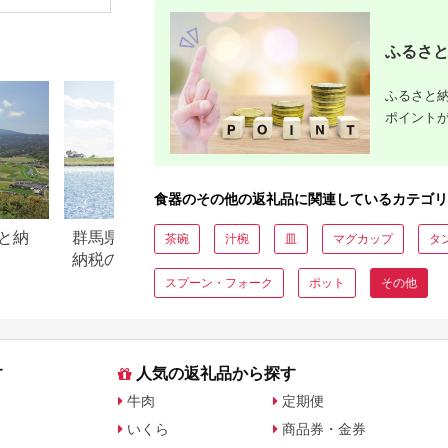
ンチャイナ ミラノ ギ
フト プレゼント お祝
い 祝い
ふるさと
ふるさと納
ポイント
食器のその他の返礼品に関連しているカテゴリ
と納
群馬県千代田町のふるさと
【2026年最新】ふ
茶碗
汁椀
皿
マグカップ
タ
納税のご紹介
税「SHIRO」返礼
気・還元率ランキ
スプーン・フォーク
ポット
その他
す
人気の返礼品から探す
牛肉
定期便
いくら
商品券・金券