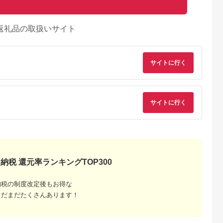
返礼品の取扱いサイト
サイトに行く
サイトに行く
納税 還元率ランキングTOP300
るさとチョイ
出典：ふるさとチョイ
出典：ふるさとチョイ
出典：楽天ふるさと
ス
ス
ス
よし市
長崎県 佐世保市
愛知県 みよし市
愛知県 名古屋市
納税の制度改定後もお得な
＜オーチャ
G162p 〈平戸松山
ノリタケ＜ブルーソレ
【ふるさと納税】ノ
まだまだたくさんあります！
デン＞ティ
窯〉創作染付青海波一
ンティーノ＞カップ&
タケ 「オマージュコ
ヒー碗皿ペア
方押マグカップ2客セ
ソーサーセット(5客)
レクション」 コーヒ
5.0
5.0
5.0
5.0
09219】
ット
【1469407】
ー碗皿 ”桃色金彩薔
3,000
87,000
75,000
147,000
文”
円
寄付金額:
円
寄付金額:
円
寄付金額:
円