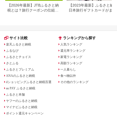
【2026年最新】JTBふるさと納
【2023年最新】ふるさと納
税とは？旅行クーポンの仕組
日本旅行ギフトカードがまだ
み・使い方をわかりやすく解説
らえる⁉
サイト比較
ランキングから探す
楽天ふるさと納税
人気ランキング
ふるなび
還元率ランキング
ふるさとチョイス
家電ランキング
さとふる
高額ランキング
ふるさとプレミアム
一人暮らし
ANAのふるさと納税
食べ物以外
dショッピングふるさと納税百選
その他のランキング
au PAY ふるさと納税
ふるさと本舗
ヤフーのふるさと納税
マイナビふるさと納税
ポイント還元キャンペーン