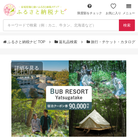
限度額をチェック
お気に入り
メニュー
検索
ふるさと納税ナビ TOP
返礼品検索
旅行・チケット・カタログ
詳細を見る