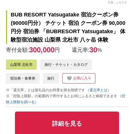
出典：ふるラボ
BUB RESORT Yatsugatake 宿泊クーポン券
(90000円分） チケット 宿泊 クーポン券 90,000
円分 宿泊券 「BUBRESORT Yatsugatake」 体
験型宿泊施設 山梨県 北杜市 八ヶ岳 体験
300,000
30
寄付金額:
円
還元率:
%
山梨県 北杜市
旅行・チケット・カタログ
お気に入り
宿泊券・食事券
旅行
※「還元率」とは返礼品のお得度を測る指標です
（還元率とは）
※「控除上限額」の範囲内で寄付するとお得にふるさと納税できます
（控
除上限額を調べる）
詳細を見る