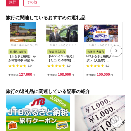
旅行
その他
旅行に関連しているおすすめの返礼品
出典：楽天ふるさと納
出典：ふるさとチョイ
出典：ふるさとチョイ
出
税
ス
ス
石川県 加賀市
京都 府京都市
大阪府 大阪市
兵
【ふるさと納税】 か
【MKハイヤー観光】
HISふるさと納税クー
【ふ
がり吉祥亭 和室 平日
【ミニバン5時間】ド
ポン（大阪市）
効期
限定 ペア宿泊券 1泊2
ライバーとめぐるとっ
30,000円分_OS039-
も使
5.0
5.0
5.0
食付 2名 ペア 食事付
ておきの京都観光（3
0001-07
60
温泉 宿泊券 旅行 トラ
／21-6／20・10／1-
券 
127,000
108,000
100,000
寄付金額:
円
寄付金額:
円
寄付金額:
円
寄付
ベル 宿泊 宿泊施設 宿
11／30）
旅行
レジャー F6P-0991
カニ
行 
宿 
旅行の返礼品に関連している記事の紹介
ン 
行 
プレ
日 2