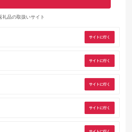
返礼品の取扱いサイト
サイトに行く
サイトに行く
サイトに行く
天ふるさと納
出典：ふるなび
出典：楽天ふるさと納
出典：ふるな
税
税
木村
秋田県 美郷町
青森県 七戸町
岐阜県 本巣市
サイトに行く
と納税】青木
あきたのこだわり農家
【ふるさと納税】 ア
100%トマトジュー
ごジュース
の100％りんごジュー
イラブ七戸トマトジュ
3本セット「大熊さん
ス（ストレート）
ースD 【200ml×6
家のとまと」[0481]
5.0
5.0
5.0
5.0
180g×8パック
本】【トマトジュース
8,000
6,000
8,000
14,000
トマト農家 ストレー
円
寄付金額:
円
寄付金額:
円
寄付金額:
円
サイトに行く