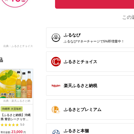
この
ふるなび
ふるなびマネーチャージで5%即増量中！
出典：ふるさとチョイス
品
ふるさとチョイス
楽天ふるさと納税
出典：楽天ふるさと納
出典：ふるなび
出典：ふるなび
出典：楽
税
ふるさとプレミアム
沖縄県 大宜味村
熊本県 熊本市
愛媛県 松山市
長野県 青
【ふるさと納税】沖縄
【3回定期便】 ジュー
果汁150ml 3種セット
【ふるさ
県 青切シークヮサー&
シー プレミアム 熊本
(ライム レモン だいだ
村産りん
黄金シークヮサー&贅
みかんストレート
い) | 希望の島 ライム
5.0
5.0
5.0
熟タンカンジュース
100％ 200ml×24本
レモン だいだい レモ
ふるさと本舗
23,000
36,000
8,000
1
（各1本セット）
みかん ミカン 蜜柑 ジ
ン レモン レモン レモ
寄付金額:
円
寄付金額:
円
寄付金額:
円
寄付金額: