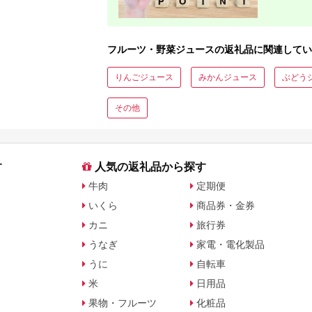
フルーツ・野菜ジュースの返礼品に関連してい
りんごジュース
みかんジュース
ぶどう
その他
す
人気の返礼品から探す
牛肉
定期便
いくら
商品券・金券
カニ
旅行券
うなぎ
家電・電化製品
うに
自転車
米
日用品
果物・フルーツ
化粧品