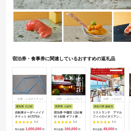
宿泊券・食事券に関連しているおすすめの返礼品
出典：ふるさとチョイ
出典：ふるさとプレミ
出典：ふるなび
ス
アム
愛知県 大口町
長野県 小諸市
神奈川県 鎌倉市
自転車オーダーメイド
宿泊券 中棚荘 1泊2食
リストランテ アマル
チケット 30万円分
付 2名様 ギフト券 チ
フィイのイタリアンデ
【1360365】
ケット 券 宿泊 旅行
ィナーコースA ペア
5.0
5.0
5.0
温泉 食事
券
1,000,000
160,000
48,000
寄付金額:
円
寄付金額:
円
寄付金額:
円