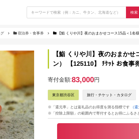
検索
ログ
宿泊券・食事券
【鮨 くりや川】夜のおまかせコース15品＜1名様分＞（ぐるなびセレク
【鮨 くりや川】夜のおまかせ
ン） 【125110】 ﾁｹｯﾄ お食事
83,000
寄付金額:
円
東京都渋谷区
旅行・チケット・カタログ
※「還元率」とは返礼品のお得度を測る指標です
（還
※「控除上限額」の範囲内で寄付するとお得にふるさ