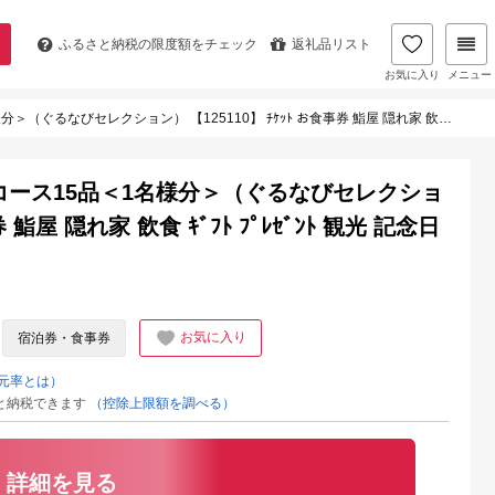
ふるさと納税の
限度額をチェック
返礼品リスト
お気に入り
メニュー
ション） 【125110】 ﾁｹｯﾄ お食事券 鮨屋 隠れ家 飲食 ｷﾞﾌﾄ ﾌﾟﾚｾﾞﾝﾄ 観光 記念日
コース15品＜1名様分＞（ぐるなびセレクショ
券 鮨屋 隠れ家 飲食 ｷﾞﾌﾄ ﾌﾟﾚｾﾞﾝﾄ 観光 記念日
お気に入り
宿泊券・食事券
元率とは）
と納税できます
（控除上限額を調べる）
詳細を見る