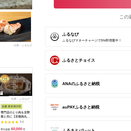
この
ふるなび
ふるなびマネーチャージで5%即増量中！
出典：ふるなび
ふるさとチョイス
ANAのふるさと納税
出典：ふるなび
出典：ふるなび
出典：ふるなび
出典：ふ
auPAYふるさと納税
京都 府木津川市
長崎県
埼玉県 飯能市
宮崎県 都
専門店のとり肉を京野
界 雲仙 ふるさと納
【BlueTarp】ランチ
【先行受
菜と共に【京都烏丸御
税宿泊ギフト券
お食事券(ペア) チケッ
ラブ購入
池】で味わう2名様焼
（15,000円）【星野
ト HNNC001
300,000円
5.0
5.0
5.0
鳥コースお食事券
リゾート】
C701_(
60,000
50,000
14,000
1
064-15
ゴルフクラ
ふるさとパレット
寄付金額:
円
寄付金額:
円
寄付金額:
円
寄付金額: