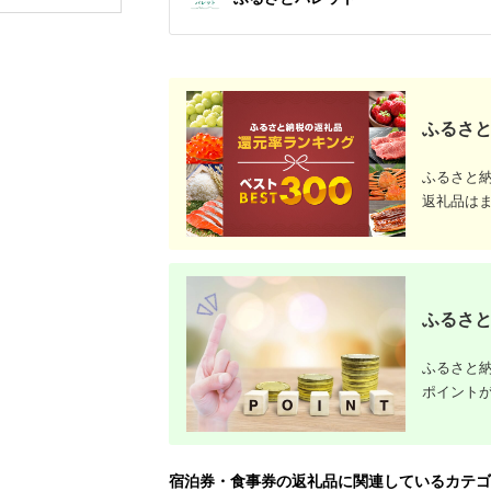
ップ ゼク
ソン クリ
チケット 
アイアン 
フェアウ
ハイブリッ
ジ 最新モ
ふるさと
ふるさと
返礼品は
ふるさと
ふるさと納
ポイント
宿泊券・食事券の返礼品に関連しているカテゴ