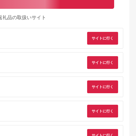
返礼品の取扱いサイト
サイトに行く
サイトに行く
サイトに行く
るさとチョイ
出典：ふるさとチョイ
出典：ふるさとプレミ
出典：ふるさとチョ
ス
ス
アム
サイトに行く
城市
群馬県 長野原町
秋田県 にかほ市
静岡県 島田市
付】ゴルフク
北軽井沢・八ッ場ダム
全日 さんねむ温泉 ペ
[№5695-0585]島田
補助券
周辺ほか町内各所で利
ア宿泊券[2名:1泊朝食
総合スポーツセンタ
_GI-
用可能な長野原町ふる
付・スタンダードツイ
利用回数券12枚綴り
5.0
5.0
5.0
5.0
都城市) ゴルフ
さと感謝券（3,000円
ン] 旅行券 チケット
（プールorトレーニ
,000,000
10,000
51,000
14,000
ブ ダンロ
分）
グ室)
円
寄付金額:
円
寄付金額:
円
寄付金額:
円
サイトに行く