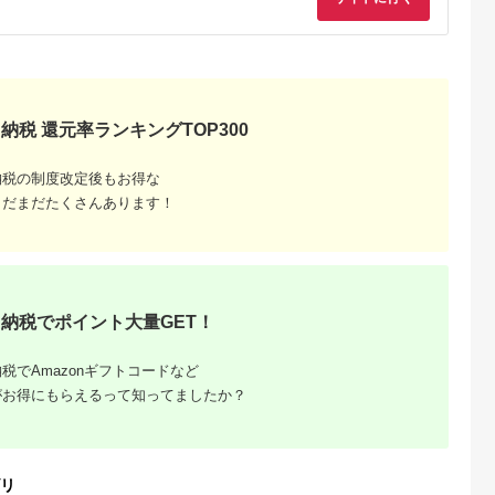
シオ スリク
ーブランド
購入補助券
ドライバー
ェイウッド
ド ウエッ
デル
納税 還元率ランキングTOP300
納税の制度改定後もお得な
まだまだたくさんあります！
納税でポイント大量GET！
税でAmazonギフトコードなど
がお得にもらえるって知ってましたか？
リ