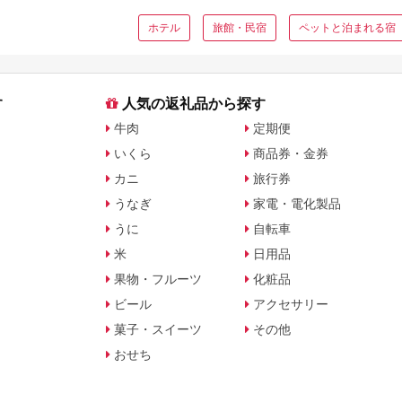
ホテル
旅館・民宿
ペットと泊まれる宿
す
人気の返礼品から探す
牛肉
定期便
いくら
商品券・金券
カニ
旅行券
うなぎ
家電・電化製品
うに
自転車
米
日用品
果物・フルーツ
化粧品
ビール
アクセサリー
菓子・スイーツ
その他
おせち