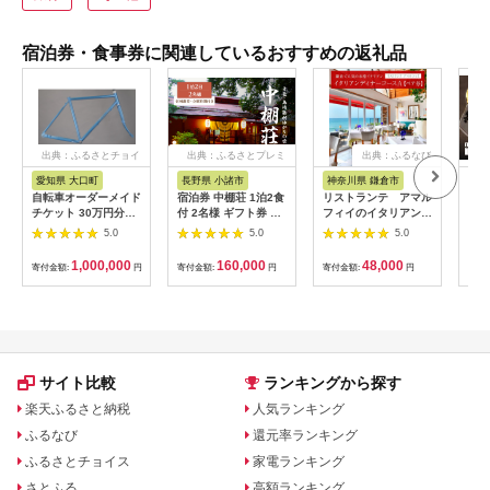
宿泊券・食事券に関連しているおすすめの返礼品
出典：ふるさとチョイ
出典：ふるさとプレミ
出典：ふるなび
ス
アム
愛知県 大口町
長野県 小諸市
神奈川県 鎌倉市
京
自転車オーダーメイド
宿泊券 中棚荘 1泊2食
リストランテ アマル
専門
チケット 30万円分
付 2名様 ギフト券 チ
フィイのイタリアンデ
菜と
【1360365】
ケット 券 宿泊 旅行
ィナーコースA ペア
池】
5.0
5.0
5.0
温泉 食事
券
鳥コ
064
1,000,000
160,000
48,000
寄付金額:
円
寄付金額:
円
寄付金額:
円
寄付
サイト比較
ランキングから探す
楽天ふるさと納税
人気ランキング
ふるなび
還元率ランキング
ふるさとチョイス
家電ランキング
さとふる
高額ランキング