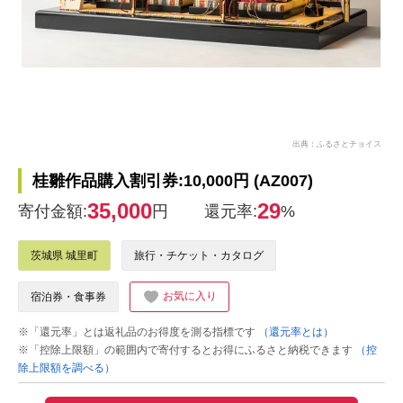
出典：ふるさとチョイス
桂雛作品購入割引券:10,000円 (AZ007)
35,000
29
寄付金額:
円
還元率:
%
茨城県 城里町
旅行・チケット・カタログ
お気に入り
宿泊券・食事券
※「還元率」とは返礼品のお得度を測る指標です
（還元率とは）
※「控除上限額」の範囲内で寄付するとお得にふるさと納税できます
（控
除上限額を調べる）