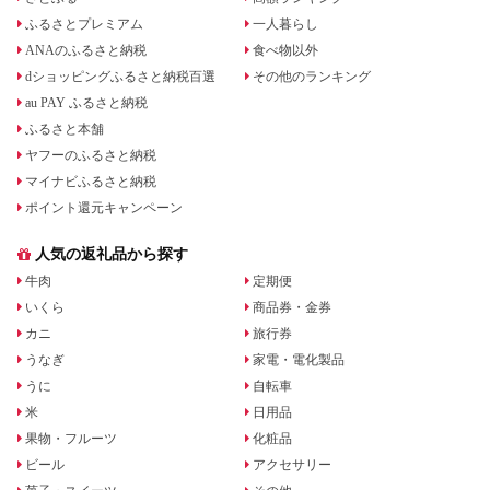
ふるさとプレミアム
一人暮らし
ANAのふるさと納税
食べ物以外
dショッピングふるさと納税百選
その他のランキング
au PAY ふるさと納税
ふるさと本舗
ヤフーのふるさと納税
マイナビふるさと納税
ポイント還元キャンペーン
人気の返礼品から探す
牛肉
定期便
いくら
商品券・金券
カニ
旅行券
うなぎ
家電・電化製品
うに
自転車
米
日用品
果物・フルーツ
化粧品
ビール
アクセサリー