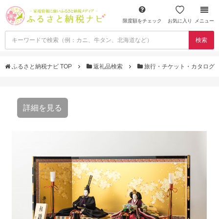
限度額をチェック
お気に入り
メニュー
検索
ふるさと納税ナビ TOP
返礼品検索
旅行・チケット・カタログ
詳細を見る