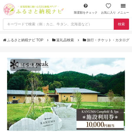
限度額をチェック
お気に入り
メニュー
検索
ふるさと納税ナビ TOP
返礼品検索
旅行・チケット・カタログ
詳細を見る