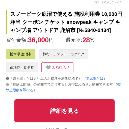
出典：ふるさとチョイス
スノーピーク鹿沼で使える 施設利用券 10,000円
相当 クーポン チケット snowpeak キャンプ キ
ャンプ場 アウトドア 鹿沼市 [№5840-2434]
36,000
28
寄付金額:
円
還元率:
%
栃木県 鹿沼市
旅行・チケット・カタログ
お気に入り
宿泊券・食事券
※「還元率」とは返礼品のお得度を測る指標です
（還元率とは）
※「控除上限額」の範囲内で寄付するとお得にふるさと納税できます
（控
除上限額を調べる）
詳細を見る