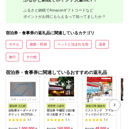
ふるさと納税でAmazonギフトコードなど
ポイントがお得にもらえるって知ってましたか？
宿泊券・食事券の返礼品に関連しているカテゴリ
ホテル
旅館・民宿
ペットと泊まれる宿
温泉
旅行
その他
宿泊券・食事券に関連しているおすすめの返礼品
出典：ふるさとチョイ
出典：ふるさとプレミ
出典：ふるなび
ス
アム
愛知県 大口町
長野県 小諸市
神奈川県 鎌倉市
京
自転車オーダーメイド
宿泊券 中棚荘 1泊2食
リストランテ アマル
専門
チケット 30万円分
付 2名様 ギフト券 チ
フィイのイタリアンデ
菜と
【1360365】
ケット 券 宿泊 旅行
ィナーコースA ペア
池】
5.0
5.0
5.0
温泉 食事
券
鳥コ
064
1,000,000
160,000
48,000
寄付金額:
円
寄付金額:
円
寄付金額:
円
寄付