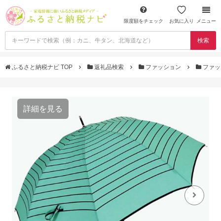
限度額をチェック
お気に入り
メニュー
検索
ふるさと納税ナビ TOP
返礼品検索
ファッション
ファッ
詳細を見る