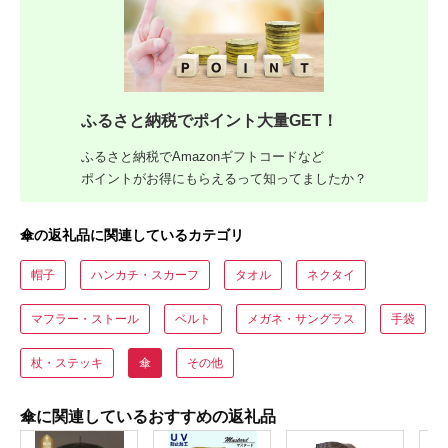
ふるさと納税でポイント大量GET！
ふるさと納税でAmazonギフトコードなど
ポイントがお得にもらえるって知ってましたか？
傘の返礼品に関連しているカテゴリ
帽子
ハンカチ・スカーフ
タオル
ネクタイ
マフラー・ストール
ベルト
メガネ・サングラス
手袋
杖・ステッキ
傘
その他
傘に関連しているおすすめの返礼品