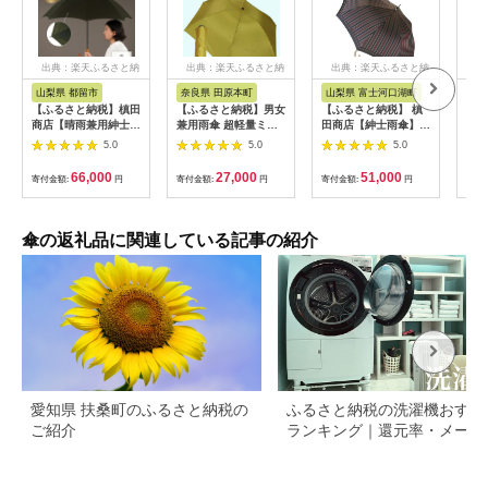
出典：楽天ふるさと納
出典：楽天ふるさと納
出典：楽天ふるさと納
出
税
税
税
山梨県 都留市
奈良県 田原本町
山梨県 富士河口湖町
山
【ふるさと納税】槙田
【ふるさと納税】男女
【ふるさと納税】 槙
【ふ
商店【晴雨兼用紳士
兼用雨傘 超軽量ミニ
田商店【紳士雨傘】長
るさ
傘】MAKITA
傘 136401 富士絹無
傘 Tie Stripe×Plain
田商
5.0
5.0
5.0
STANDARD (長傘 カ
地 日本製 マスタード
ワイン FAA5013
ット
ーキ)｜老舗の職人が
／ まちづくり観光振
るお
66,000
27,000
51,000
寄付金額:
円
寄付金額:
円
寄付金額:
円
寄付
作る日本製のおしゃれ
興機構 UV防止加工 紫
晴雨
な高級傘
外線対策 全天候型 日
傘 常時携帯 コンパク
ト 奈良県 田原本町
傘の返礼品に関連している記事の紹介
愛知県 扶桑町のふるさと納税の
ふるさと納税の洗濯機おすす
ご紹介
ランキング｜還元率・メーカ
別に徹底比較【2026年最新