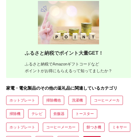
ふるさと納税でポイント大量GET！
ふるさと納税でAmazonギフトコードなど
ポイントがお得にもらえるって知ってましたか？
家電・電化製品のその他の返礼品に関連しているカテゴリ
ホットプレート
掃除機他
洗濯機
コーヒーメーカ
掃除機
テレビ
炊飯器
トースター
ホットプレート
コーヒーメーカー
餅つき機
ミキサー