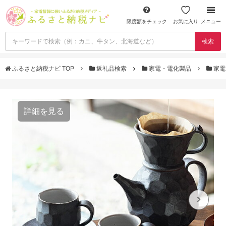
限度額をチェック
お気に入り
メニュー
検索
ふるさと納税ナビ TOP
返礼品検索
家電・電化製品
家電
詳細を見る