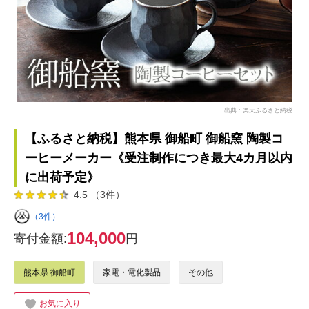
出典：楽天ふるさと納税
【ふるさと納税】熊本県 御船町 御船窯 陶製コ
ーヒーメーカー《受注制作につき最大4カ月以内
に出荷予定》
4.5 （3件）
（3件）
104,000
寄付金額:
円
熊本県 御船町
家電・電化製品
その他
お気に入り