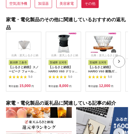
空気清浄機
加湿器
美容家電
その他
家電・電化製品のその他に関連しているおすすめの返礼
品
出典：楽天ふるさと納
出典：楽天ふるさと納
出典：楽天ふるさと納
出
税
税
税
新潟県 三条市
茨城県 古河市
茨城県 古河市
茨
【ふるさと納税】スノ
【ふるさと納税】
【ふるさと納税】
【ふ
ーピーク フォールデ
HARIO V60 ドリップ
HARIO V60 耐熱ガラ
HA
ィングコーヒードリッ
デカンタ［VDD-
ス透過ドリッパーオリ
ーバ
5.0
5.0
5.0
パー 「焚火台型」
02B］｜ハリオ おし
ーブウッド［VDGR-
［X
CS-113 (Snow Peak)
ゃれ 耐熱 ガラス 食器
02-OV］｜ハリオ お
リオ
15,000
8,000
12,000
寄付金額:
円
寄付金額:
円
寄付金額:
円
寄付
キャンプ用品 アウト
器 熱湯 ドリッパー コ
しゃれ かわいい シン
ラス
ドア用品 折り畳み式
ーヒーサーバー コー
プル 耐熱 ガラス 食器
ーヒ
珈琲ドリッパー
ヒーメーカー 調理器
器 熱湯 コーヒードリ
ット
【010S107】
具 サーバー ハンドド
ッパー コーヒー 調理
ット
家電・電化製品の返礼品に関連している記事の紹介
リップ 珈琲 コーヒー
器具 ドリッパー 珈琲
ヒー
キッチン 日用品 キッ
コーヒー キッチン 日
キッ
チン用品 電子レンジ
用品 キッチン用品
可 
可_FI19※離島への配
_FI25※離島への配送
_F
送不可
不可
不可