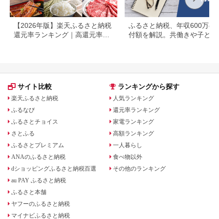
【2026年版】楽天ふるさと納税
ふるさと納税、年収600万の
還元率ランキング｜高還元率返
付額を解説。共働きや子ども
礼品をジャンル別に比較
いる場合も
サイト比較
ランキングから探す
楽天ふるさと納税
人気ランキング
ふるなび
還元率ランキング
ふるさとチョイス
家電ランキング
さとふる
高額ランキング
ふるさとプレミアム
一人暮らし
ANAのふるさと納税
食べ物以外
dショッピングふるさと納税百選
その他のランキング
au PAY ふるさと納税
ふるさと本舗
ヤフーのふるさと納税
マイナビふるさと納税